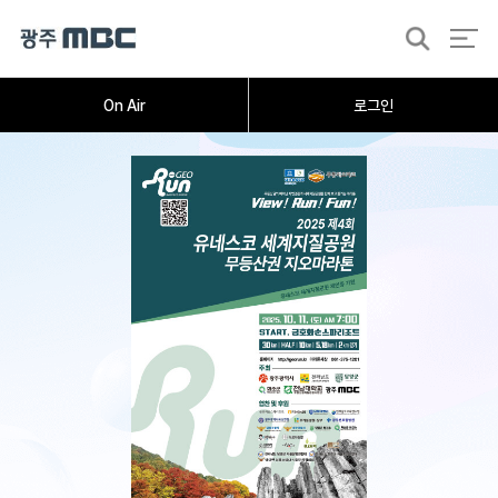
검
색
On Air
로그인