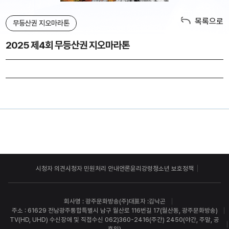
목록으로
무등산권 지오마라톤
2025 제4회 무등산권 지오마라톤
시청자 의견
시청자 민원처리 안내
언론윤리강령
청소년 보호정책
회사명 : 광주문화방송(주)
대표자 :김낙곤
주소 : 61629 전남광주통합특별시 남구 월산로 116번길 17(월산동, 광주문화방송)
TV(HD, UHD) 수신장애 및 직접수신 062)360-2416(주간) 2450(야간, 주말, 공
휴일)