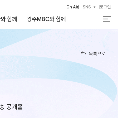
On Air
SNS
로그인
와 함께
광주MBC와 함께
검
색
목록으로
화방송 공개홀