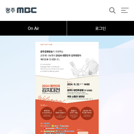
검
색
On Air
로그인