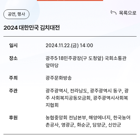
목록으로
공연, 행사
2024 대한민국 김치대전
일시
2024.11.22.(금) 14:00
장소
광주5·18민주광장(구 도청앞) 국회소통관
앞마당
주최
광주문화방송
주관
광주광역시, 전라남도, 광주광역시 동구, 광
주 사회복지공동모금회, 광주광역시사회복
지협회
후원
농협중앙회 전남본부, 해양에너지, 한국농어
촌공사, 영광군, 화순군, 담양군, 신안군