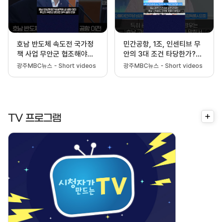
호남 반도체 속도전 국가정
민간공항, 1조, 인센티브 무
책 사업 무안군 협조해야
안의 3대 조건 타당한가?
#shorts #광주mbc #광주
#shorts
광주MBC뉴스 - Short videos
광주MBC뉴스 - Short videos
mbc뉴스 #전남광주통합특
별시
더
TV 프로그램
보
기