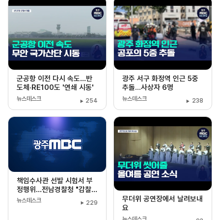
기
군공항 이전 다시 속도…반
광주 서구 화정역 인근 5중
도체·RE100도 '연쇄 시동'
추돌...사상자 6명
뉴스데스크
뉴스데스크
254
238
책임수사관 선발 시험서 부
정행위…전남경찰청 "감찰
착수"
무더위 공연장에서 날려보내
뉴스데스크
229
요
뉴스데스크