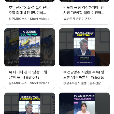
호남선KTX 좌석 늘어난다
반도체 공장 걱정하지마! 민
주말 최대 4천 8백여석
시장 “군공항 빨리 이전하겠
#KTX #SRT
다” #shorts
광주MBC뉴스 - Short videos
🏭반도체 공장이 온다
AI 데이터 센터 ‘장성’, ‘해
📢전남광주 시민들 주목! 앞
남’에 뜬다! #shorts
으론 ‘광주특별시’ #shorts
광주MBC뉴스 - Short videos
🤝광주특별시 출범! [광주전남 행정통합]