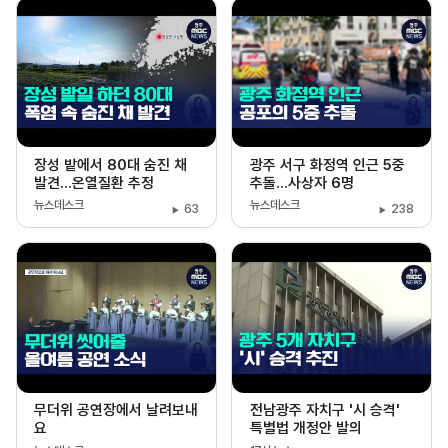
장성 밭에서 80대 숨진 채
광주 서구 화정역 인근 5중
발견...온열질환 추정
추돌...사상자 6명
뉴스데스크
뉴스데스크
63
238
무더위 공연장에서 날려보내
전남광주 자치구 '시 승격'
요
특별법 개정안 발의