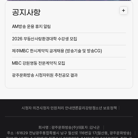
더
공지사항
보
기
AM방송 운용 휴지 알림
2026 무등산사랑환경대학 수강생 모집
제주MBC 한시계약직 공개채용 (방송기술 및 방송CG)
MBC 강원영동 전문계약직 모집
광주문화방송 시청자위원 추천공모 결과
시청자 의견
시청자 민원처리 안내
언론윤리강령
청소년 보호정책
회사명 : 광주문화방송(주)
대표자 :김낙곤
주소 : 61629 전남광주통합특별시 남구 월산로 116번길 17(월산동, 광주문화방송)