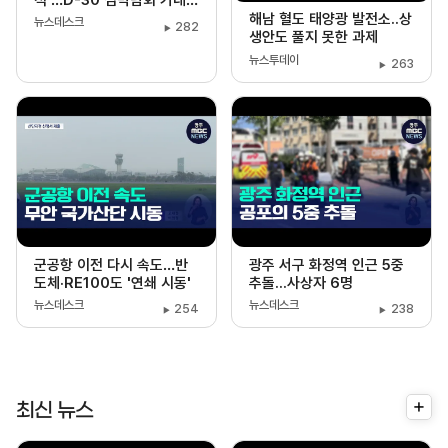
감도
해남 혈도 태양광 발전소..상
뉴스데스크
282
생안도 풀지 못한 과제
뉴스투데이
263
군공항 이전 다시 속도…반
광주 서구 화정역 인근 5중
도체·RE100도 '연쇄 시동'
추돌...사상자 6명
뉴스데스크
뉴스데스크
254
238
더
최신 뉴스
보