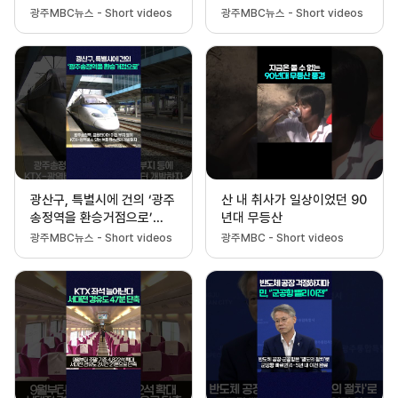
숨진 40대
세로 임하겠다" #shorts #
광주MBC뉴스 - Short videos
광주MBC뉴스 - Short videos
광주mbc #광주mbc뉴스 #
이...
광산구, 특별시에 건의 ‘광주
산 내 취사가 일상이었던 90
송정역을 환승거점으로’
년대 무등산
#shorts
광주MBC뉴스 - Short videos
광주MBC - Short videos