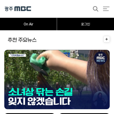
검
색
On Air
로그인
더
추천 주요뉴스
보
기