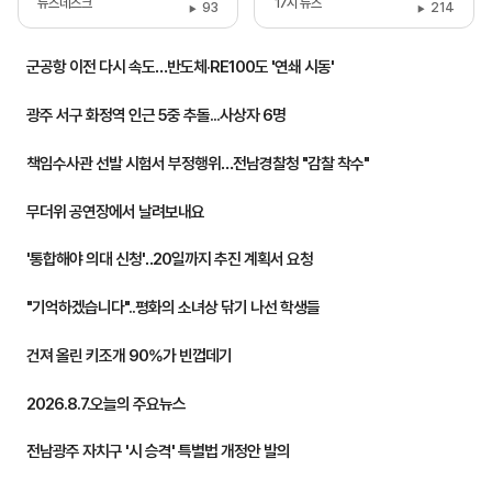
뉴스데스크
17시 뉴스
93
214
군공항 이전 다시 속도…반도체·RE100도 '연쇄 시동'
광주 서구 화정역 인근 5중 추돌...사상자 6명
책임수사관 선발 시험서 부정행위…전남경찰청 "감찰 착수"
무더위 공연장에서 날려보내요
'통합해야 의대 신청'‥20일까지 추진 계획서 요청
"기억하겠습니다"..평화의 소녀상 닦기 나선 학생들
건져 올린 키조개 90%가 빈껍데기
2026.8.7.오늘의 주요뉴스
전남광주 자치구 '시 승격' 특별법 개정안 발의