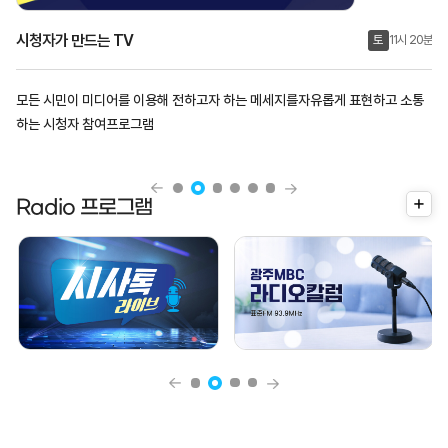
특집방송 다시보기
화
수
월
목
목
금
토
18시 05분
18시 05분
21시 00분
17시 10분
11시 20분
우리 지역의 역사와 문화, 사람의 이야기를 담은 광주MBC의 다양한 특집 프로
그램과 함께 하세요~
더
Radio 프로그램
보
기