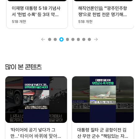
이재명 대통령 5·18 기념사
해직언론인協 "'광주민주항
서 '헌법 수록' 등 3대 약속
쟁'으로 헌법 전문 명기해
제시
야"
518 개헌
518 개헌
많이 본 콘텐츠
'타이어에 공기 넣다가 그
대통령 질타 군 공항이전 김
만...' 타이어 바퀴에 맞아
산 무안 군수 "책임있는 자