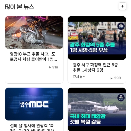
더
많이 본 뉴스
보
기
영광IC 부근 추돌 사고...도
로공사 차량 들이받아 1명
부상
광주 서구 화정역 인근 5중
318
추돌...사상자 6명
17시 뉴스
299
섬의 날 행사에 관광객 '북
적'…D-30 섬박람회 기대