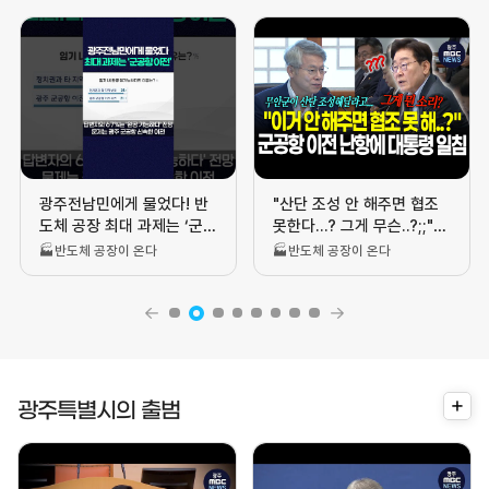
"산단 조성 안 해주면 협조
"제대로 진행되고 있어요?”
못한다...? 그게 무슨..?;;"
대통령, 호남 반도체 클러스
무안 군공항 이전 난항에 대
터 직접 점검 나섰다 | 광주
🏭반도체 공장이 온다
🏭반도체 공장이 온다
통령 일침! | 광주MBC...
MBC뉴스(26.8.4)
더
광주특별시의 출범
보
기