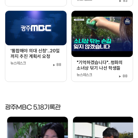
93
'통합해야 의대 신청'‥20일
까지 추진 계획서 요청
"기억하겠습니다"..평화의
뉴스데스크
88
소녀상 닦기 나선 학생들
뉴스데스크
88
광주MBC 5.18기록관