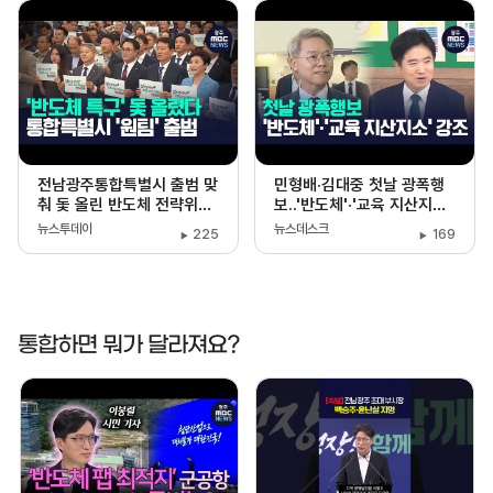
전남광주통합특별시 출범 맞
민형배·김대중 첫날 광폭행
춰 돛 올린 반도체 전략위원
보..'반도체'·'교육 지산지소'
회
강조
뉴스투데이
뉴스데스크
225
169
통합하면 뭐가 달라져요?