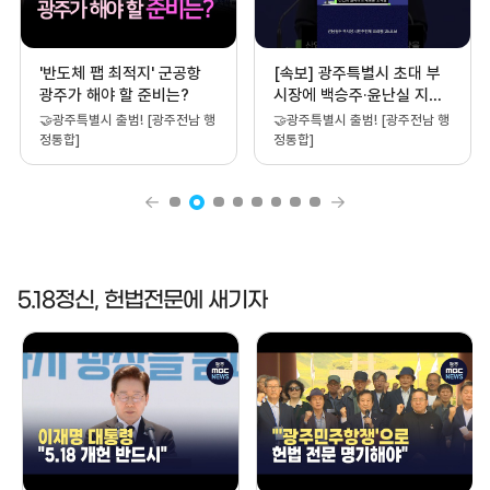
[속보] 광주특별시 초대 부
[속보] 전남광주통합특별시
시장에 백승주·윤난실 지명
초대 정무부시장 백승주·윤
#shorts
난실 지명
🤝광주특별시 출범! [광주전남 행
🤝광주특별시 출범! [광주전남 행
정통합]
정통합]
5.18정신, 헌법전문에 새기자