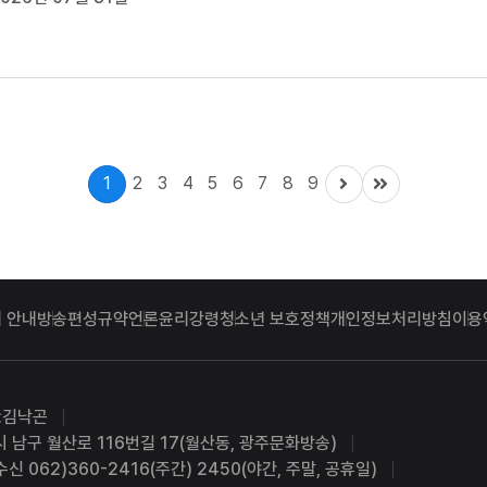
총장추천위원회는 재공모를 추진할 예정입니다. 한국에너지공대
 12월 1대 총장이 사임한...
1
2
3
4
5
6
7
8
9
 안내
방송편성규약
언론윤리강령
청소년 보호정책
개인정보처리방침
이용
:김낙곤
시 남구 월산로 116번길 17(월산동, 광주문화방송)
수신 062)360-2416(주간) 2450(야간, 주말, 공휴일)