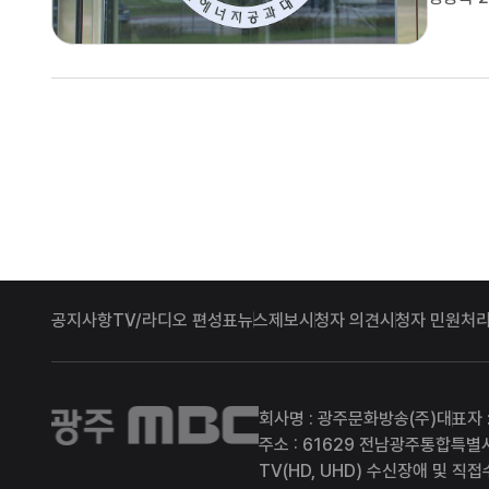
되면서
2023년
공지사항
TV/라디오 편성표
뉴스제보
시청자 의견
시청자 민원처리
광주MBC
회사명 : 광주문화방송(주)
대표자 
주소 : 61629 전남광주통합특별
TV(HD, UHD) 수신장애 및 직접