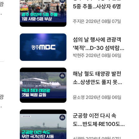
남광
5중 추돌...사상자 6명
등
누
주지은 2026년 08월 07일
전
섬의 날 행사에 관광객
'북적'…D-30 섬박람회
박현주 2026년 08월 06일
기대감도
해남 혈도 태양광 발전
소..상생안도 풀지 못한
과제
남광
윤소영 2026년 08월 06일
등
누
군공항 이전 다시 속
전
도…반도체·RE100도
'연쇄 시동'