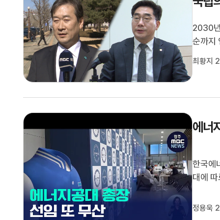
국립의
2030
순까지 
장흥에서
최황지 2
학 모두
다.앞서
에너지
한국에너
대에 따
진행했지
되면서
정용욱 2
2023년