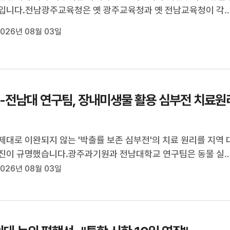
입니다.전남광주교육청은 옛 광주교육청과 옛 전남교육청이 각
 자체 모의평가를 올해까지 실시하고, 내년부터는 평가를 통합
026년 08월 03일
 학생 만족도를 끌어올릴 방침입니다.또, 서울과 경기, 인천, 부
갈아 가며 출제와 ...
T-전남대 연구팀, 장내미생물 활용 심부전 치료원
제대로 이완되지 않는 '박출률 보존 심부전'의 치료 원리를 지역 
진이 규명했습니다.광주과기원과 전남대학교 연구팀은 동물 실
 유로리틴 A 투여 시 저하됐던 심장 이완 기능이 32% 개선되고 
026년 08월 03일
는 9.4%, 심근 섬유화는 유로리틴 A를 투여하지 않은 심부전군
% 감소했다고 밝혔습니다...