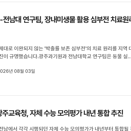
T-전남대 연구팀, 장내미생물 활용 심부전 치료원
제대로 이완되지 않는 '박출률 보존 심부전'의 치료 원리를 지역 
진이 규명했습니다.광주과기원과 전남대학교 연구팀은 동물 실
 유로리틴 A 투여 시 저하됐던 심장 이완 기능이 32% 개선되고 
026년 08월 03일
는 9.4%, 심근 섬유화는 유로리틴 A를 투여하지 않은 심부전군
% 감소했다고 밝혔습니다...
주교육청, 자체 수능 모의평가 내년 통합 추진
전남에서 각각 시행되던 자체 수능 모의평가가 내년부터 통합될 