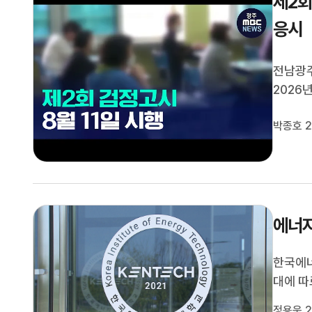
제2회
응시
전남광주
2026
두 2천
박종호 2
옥암중학
월 28일
에너지
한국에너
대에 따
진행했지
정용욱 2