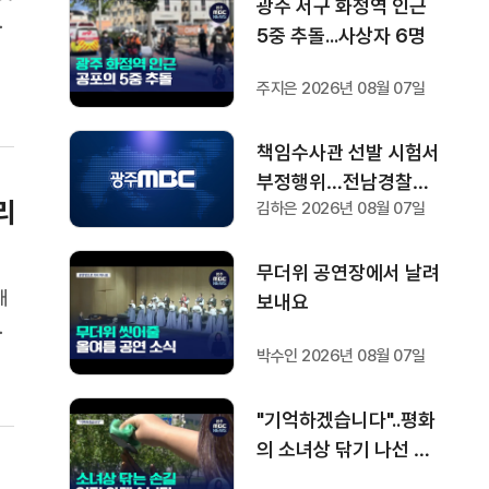
광주 서구 화정역 인근
각
5중 추돌...사상자 6명
해
산
주지은 2026년 08월 07일
책임수사관 선발 시험서
부정행위…전남경찰청
리
김하은 2026년 08월 07일
"감찰 착수"
무더위 공연장에서 날려
대
보내요
험
심
박수인 2026년 08월 07일
보
"기억하겠습니다"..평화
의 소녀상 닦기 나선 학
생들