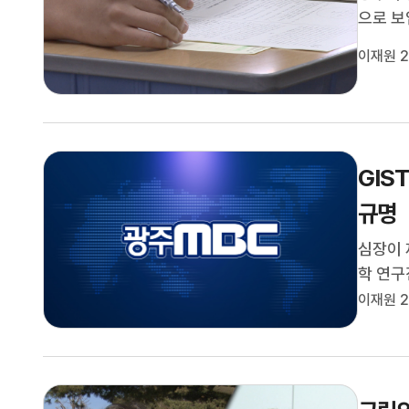
으로 보
실시해온
이재원 2
전문성과
에서 번
GIS
규명
심장이 
학 연구
을 통해
이재원 2
장 비대
다 42