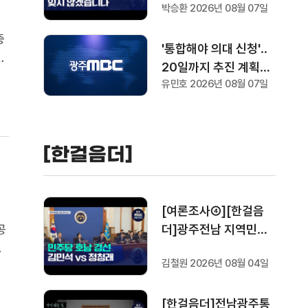
박승환 2026년 08월 07일
중
'통합해야 의대 신청'‥
)
20일까지 추진 계획서
대
유민호 2026년 08월 07일
요청
[한걸음더]
[여론조사④][한걸음
공
더]광주전남 지역민들
을
은 어떤 후보를 더 선호
김철원 2026년 08월 04일
단
할까.. 변수는?
는
[한걸음더]전남광주통