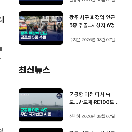
신광하 2026년 08월 07일
광주 서구 화정역 인근
리
5중 추돌...사상자 6명
주지은 2026년 08월 07일
대
험
심
최신뉴스
보
군공항 이전 다시 속
도…반도체·RE100도
'연쇄 시동'
신광하 2026년 08월 07일
것