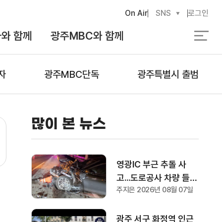
On Air
SNS
로그인
와 함께
광주MBC와 함께
검
색
자
광주MBC단독
광주특별시 출범
많이 본 뉴스
영광IC 부근 추돌 사
고...도로공사 차량 들이
주지은 2026년 08월 07일
받아 1명 부상
광주 서구 화정역 인근