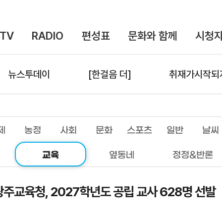
TV
RADIO
편성표
문화와 함께
시청자
뉴스투데이
[한걸음 더]
취재가시작되
제
농정
사회
문화
스포츠
일반
날씨
교육
옆동네
정정&반론
주교육청, 2027학년도 공립 교사 628명 선발