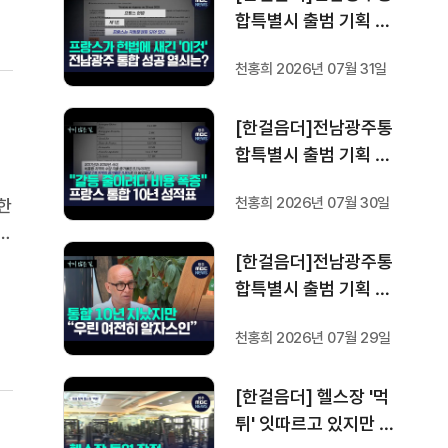
합특별시 출범 기획 보
도 [가지 않은 길] 5편
천홍희 2026년 07월 31일
프랑스 헌법에 새긴 '지
방 분권'..전남광주 통합
[한걸음더]전남광주통
성공 조건은?
합특별시 출범 기획 보
도 [가지 않은 길] 4편
천홍희 2026년 07월 30일
한
프랑스 지역 통합 10년
지
성적표
한
[한걸음더]전남광주통
자
합특별시 출범 기획 보
도 [가지 않은 길] 3편
천홍희 2026년 07월 29일
프랑스 통합 10년 지났
지만..."우린 여전히 알
[한걸음더] 헬스장 '먹
자스인"
튀' 잇따르고 있지만 …