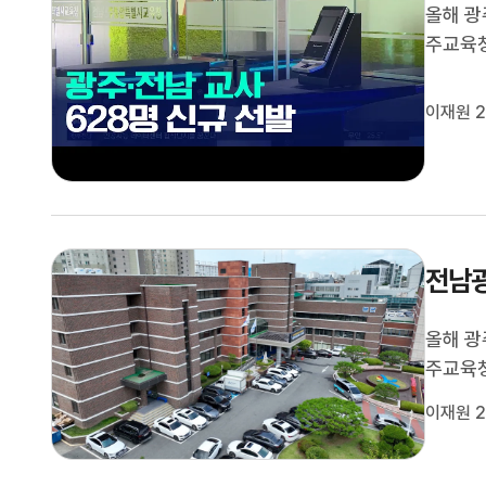
올해 광
주교육청
학교 등
리집에 
이재원 2
남 지역
전남광
올해 광
주교육청
학교 등
이재원 2
리집에 
남 지역