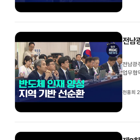
전남광
전남광주
업무협약
역 기반
성장 프
천홍희 2
리, 지