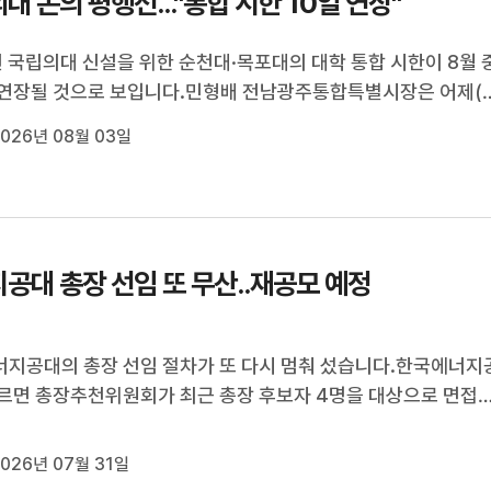
대 논의 평행선..."통합 시한 10일 연장"
년 국립의대 신설을 위한 순천대·목포대의 대학 통합 시한이 8월 
연장될 것으로 보입니다.민형배 전남광주통합특별시장은 어제(2
 순천대·목포대와 국립의대 신설과 관련 회의를 열었지만, 양 
026년 08월 03일
 의대와 대학병원 유치를 요구해 기존 입장차를 좁히지 못했습니
 민 시장은 교육부에 대...
공대 총장 선임 또 무산..재공모 예정
지공대의 총장 선임 절차가 또 다시 멈춰 섰습니다.한국에너지
르면 총장추천위원회가 최근 총장 후보자 4명을 대상으로 면접
만 '적격자 없음'으로 결론 내렸습니다.이처럼 선임 절차가 중
 총장추천위원회는 재공모를 추진할 예정입니다.한국에너지공대
026년 07월 31일
 12월 1대 총장이 사임...