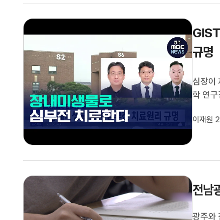
GIS
규명
심장이 
학 연구
을 통해
이재원 2
장 비대
다 42
전남광
광주와 