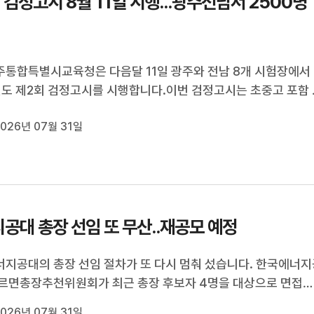
 검정고시 8월 11일 시행...광주전남서 2500명
통합특별시교육청은 다음달 11일 광주와 전남 8개 시험장에서
년도 제2회 검정고시를 시행합니다.이번 검정고시는 초중고 포함
542명이 지원했으며 광주는 화정중학교 등 5곳에서 전남은 목포
026년 07월 31일
교와 순천승평중학교 등 3곳에서 시험이 치러집니다.합격자는 
 오전 10시에 교육청 누리집...
공대 총장 선임 또 무산..재공모 예정
지공대의 총장 선임 절차가 또 다시 멈춰 섰습니다. 한국에너지
르면총장추천위원회가 최근 총장 후보자 4명을 대상으로 면접
만'적격자 없음'으로 결론 내렸습니다. 이처럼 선임 절차가 중
026년 07월 31일