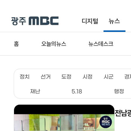
디지털
뉴스
홈
오늘의뉴스
뉴스데스크
정치
선거
도정
시정
시군
경
재난
5.18
행정
전남광