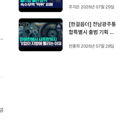
방지법은 국회서 낮잠
주지은 2026년 07월 29일
[한걸음더] 전남광주통
합특별시 출범 기획 보
 모
도 [가지 않은 길] 2편
천홍희 2026년 07월 28일
지방이 주도한 투자..'유
8
럽 상위 5개 지역' 도약
비결은?
공
을
단