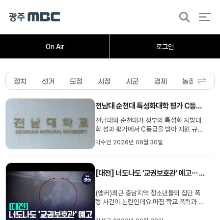
검
색
홈
오늘의뉴스
뉴스데스크
뉴스투데이
[한걸음 더]
취재가시작되자
광주M
On Air
로그인
정치
선거
도정
시정
시군
경제
농정
사
전남대 순천대 특성화대학 평가 C등급 지원 삭감
전남대와 순천대가 정부의 특성화 지방대
학 성과 평가에서 C등급을 받아 지원 규모
가 삭감될 처지에 놓였습니다.교육부가 전
박수인 2026년 06월 30일
국 35개 특성화 지방대학을 대상으로 실시
한 성과 평가 결과 전남대는 정량 성과 부족
으로 C등급을 받았고 순천대는 핵심성과
[대전] 너도나도 '교권보호관' 예고⋯ '참교육' 현실될까?
달성 미흡으로 C등급을 받아 정부 지원 금
액이 삭감될 예정입니다.목포...
(앵커)최근 충남지역 청소년들의 집단 폭
행 사건이 논란인데요.마침 학교 폭력과 교
권 침해를 다룬 넷플릭스 드라마 '참교육'이
흥행하면서, 드라마 속 교권보호국처럼 강