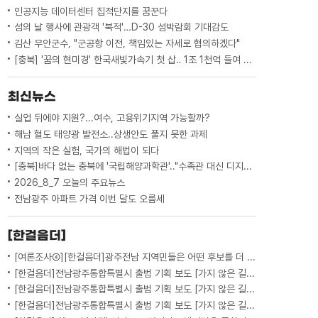
인공지능 데이터센터 집적단지를 꿈꾼다
섬의 날 행사에 관광객 '북적'…D-30 섬박람회 기대감도
김산 무안군수, "군공항 이전, 책임있는 자세로 협의하겠다"
[충북] '꿈의 현미경' 한국새빛가속기 첫 삽‥ 1조 1천억 들여 2029년 완공
최신뉴스
실업 뒤에야 지원?...여수, 고용위기지역 가능할까?
해남 혈도 태양광 발전소..상생안도 풀지 못한 과제
지역의 작은 실험, 국가의 해법이 되다
[충북]바다 없는 충북에 '국립해양과학관'.."수족관 대신 디지털 아쿠아리움"
2026_8_7 오늘의 주요뉴스
전남광주 아파트 가격 이번 달도 오름세
[한걸음더]
[여론조사④][한걸음더]광주전남 지역민들은 어떤 후보를 더 선호할까.. 변수는?
[한걸음더]전남광주통합특별시 출범 기획 보도 [가지 않은 길] 5편 프랑스 헌법에 새긴 '지방 분권'..전남광주 통합 성공 조건은?
[한걸음더]전남광주통합특별시 출범 기획 보도 [가지 않은 길] 4편 프랑스 지역 통합 10년 성적표
[한걸음더]전남광주통합특별시 출범 기획 보도 [가지 않은 길] 3편 프랑스 통합 10년 지났지만..."우린 여전히 알자스인"