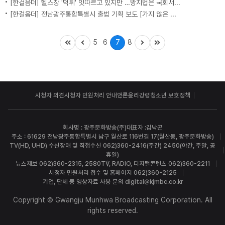
[한걸음더] 헬스장 '먹튀' 잇따르고 있지만 …방지법은 국회서 낮잠
[한걸음더] 전남광주통합특별시 출범 기획 보도 [가지 않은 길] 2편 지방이 주도한 투자..'유럽 상위 5개 지역' 도약 비결은?
5
6
7
8
시청자 의견
시청자 민원처리 안내
언론윤리강령
청소년 보호정책
회사명 : 광주문화방송(주)
대표자 :김낙곤
주소 : 61629 전남광주통합특별시 남구 월산로 116번길 17(월산동, 광주문화방송)
TV(HD, UHD) 수신장애 및 직접수신 062)360-2416(주간) 2450(야간, 주말, 공
휴일)
뉴스제보 062)360-2315, 2580
TV, RADIO, 디지털콘텐츠 062)360-2211
시청자 민원처리 접수 및 홈페이지 062)360-2125
기업, 단체 등 영상자료 사용 문의 digital@kjmbc.co.kr
Copyright © Gwangju Munhwa Broadcasting Corporation. All
rights reserved.