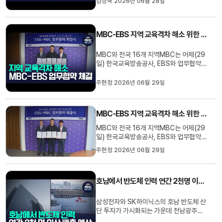
김성국 2026년 06월 28일
력한 대응이 필요하다는 목소리도 나오고
있습니다.교육감 당선자들도 잇따라 교권
보호 전담 조직 신설을 예고해 어떤 변화가
MBC-EBS 지역 교육격차 해소 위한 업무협약 체결
나타날지 관심입니다.대...
MBC와 전국 16개 지역MBC는 어제(29
일) 한국교육방송공사, EBS와 업무협약을
맺고 지역 맞춤형 교육사업을 공동 추진하
기로 했습니다.이에 따라 광주MBC를 비
주현정 2026년 06월 29일
롯한 지역MBC는 현장의 교육 수요를 파
악하고 EBS의 교육 콘텐츠를 결합해, 지역
별 입시설명회와 AI 학습지원, 다문화 통합
MBC-EBS 지역 교육격차 해소 위한 업무협약 체결
교육, 방송·온라인 플랫폼을 활용한 공동...
MBC와 전국 16개 지역MBC는 어제(29
일) 한국교육방송공사, EBS와 업무협약을
맺고 지역 맞춤형 교육사업을 공동 추진하
주현정 2026년 06월 29일
기로 했습니다.이에 따라 광주MBC를 비
롯한 지역MBC는 현장의 교육 수요를 파
악하고 EBS의 교육 콘텐츠를 결합해, 지역
호남에서 반도체 인력 연간 2천명 이상 배출 예상
별 입시설명회와 AI 학습지원, 다문화 통합
교육, 방송·온라인 플랫폼을 활용한 공동...
삼성전자와 SK하이닉스의 호남 반도체 산
단 투자가 가시화되는 가운데 전남광주에
서 연간 2천명 이상의 인력이 배출될 것으