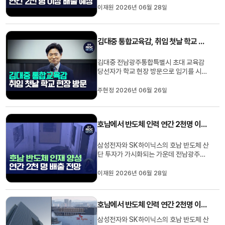
로 전망됩니다.전남·광주교육청에 따르면
이재원 2026년 06월 28일
목포공업고와 해남공업고 등 전남 지역에
서 2곳이 교육부의 마이스터고로 지정되면
서전남광주의 10곳의 고등학교에서연간
김대중 통합교육감, 취임 첫날 학교 현장 방문
1000여 명의 AI인력 양성이 가능하...
김대중 전남광주통합특별시 초대 교육감
당선자가 학교 현장 방문으로 임기를 시작
합니다.김 교육감은 7월 1일 열릴 특별시
의회 본회의에 참석해 취임 선서를 한 뒤,
주현정 2026년 06월 26일
목포공업고등학교와 광주 중앙초등학교를
잇따라 방문해 교육 현장을 점검할 예정입
니다.이어 오후에는 민형배 특별시장과 함
호남에서 반도체 인력 연간 2천명 이상 배출 예상
께 국립 5·18민주묘지를 참배...
삼성전자와 SK하이닉스의 호남 반도체 산
단 투자가 가시화되는 가운데 전남광주에
서 연간 2천명 이상의 인력이 배출될 것으
로 전망됩니다.전남·광주교육청에 따르면
이재원 2026년 06월 28일
목포공업고와 해남공업고 등 전남 지역에
서 2곳이 교육부의 마이스터고로 지정되면
서전남광주의 10곳의 고등학교에서연간
호남에서 반도체 인력 연간 2천명 이상 배출 예상
1000여 명의 AI인력 양성이 가능하...
삼성전자와 SK하이닉스의 호남 반도체 산