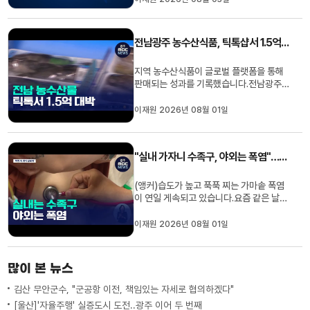
구팀은 동물 실험을 통해 유로리틴 A 투여
시 저하됐던 심장 이완 기능이 32% 개선
되고 심장 비대는 9.4%, 심근 섬유화는 유
전남광주 농수산식품, 틱톡샵서 1.5억 판매
로리틴 A를 투여하지 않은 심부전군보다
42% 감소했다고 밝혔습니다...
지역 농수산식품이 글로벌 플랫폼을 통해
판매되는 성과를 기록했습니다.전남광주특
별시에 따르면 지난 5월과 6월 플랫폼 틱
톡샵을 활용해 농수산식품 판촉 활동을 펼
이재원 2026년 08월 01일
쳐 1 억 5천만원, 약 9만 7000유로의 수
익을 창출했습니다.틱톡샵은 소비자가 영
상을 시청하면서 관심 있는 상품을 바로 구
"실내 가자니 수족구, 야외는 폭염"…부모들의 '피서 전쟁'
매할 수 있는 쇼핑 플랫폼으로 ...
(앵커)습도가 높고 푹푹 찌는 가마솥 폭염
이 연일 게속되고 있습니다.요즘 같은 날씨
엔 시원한 에어컨이 나오는 실내 공간이 제
일 먼저 떠오르지만, 어린아이를 둔 부모들
이재원 2026년 08월 01일
의 사정은 다릅니다.어린이집과 유치원을
중심으로 수족구병에 식중독까지 크게 유
행하면서, 실내는 무섭고 야외는 너무 더워
많이 본 뉴스
어디로 가야 할지 고민이...
김산 무안군수, "군공항 이전, 책임있는 자세로 협의하겠다"
[울산]'자율주행' 실증도시 도전..광주 이어 두 번째