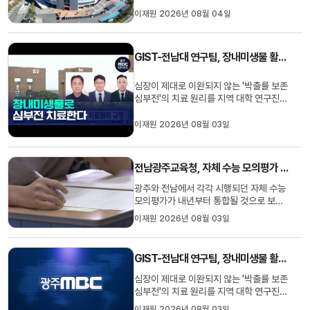
기가 폭염으로 취소됐습니다.KBO는 최고
이재원 2026년 08월 04일
체감온도 38도 이상이 예상될 때 적용되는
폭염 세칙에 근거해 잠실 NC-두산전과 함
께 광주 경기 취소 결정을 내렸다고 밝혔습
GIST-전남대 연구팀, 장내미생물 활용 심부전 치료원리 규명
니다.이로써 KIA는 지난 1일 창원 NC 다이
노스와의 원정에 이어 오늘까지 ...
심장이 제대로 이완되지 않는 '박출률 보존
심부전'의 치료 원리를 지역 대학 연구진이
규명했습니다.광주과기원과 전남대학교 연
구팀은 동물 실험을 통해 유로리틴 A 투여
이재원 2026년 08월 03일
시 저하됐던 심장 이완 기능이 32% 개선
되고 심장 비대는 9.4%, 심근 섬유화는 유
로리틴 A를 투여하지 않은 심부전군보다
전남광주교육청, 자체 수능 모의평가 내년 통합 추진
42% 감소했다고 밝혔습니다...
광주와 전남에서 각각 시행되던 자체 수능
모의평가가 내년부터 통합될 것으로 보입
니다.전남광주교육청은 옛 광주교육청과
이재원 2026년 08월 03일
옛 전남교육청이 각각 실시해온 자체 모의
평가를 올해까지 실시하고, 내년부터는 평
가를 통합해 전문성과 학생 만족도를 끌어
GIST-전남대 연구팀, 장내미생물 활용 심부전 치료원리 규명
올릴 방침입니다.또, 서울과 경기, 인천, 부
산에서 번갈아 가며 출제와 ...
심장이 제대로 이완되지 않는 '박출률 보존
심부전'의 치료 원리를 지역 대학 연구진이
규명했습니다.광주과기원과 전남대학교 연
이재원 2026년 08월 03일