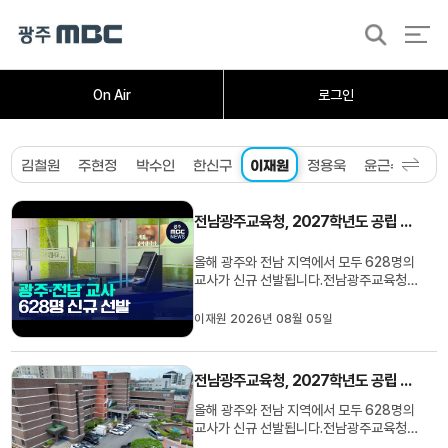
검
색
홈
오늘의뉴스
뉴스데스크
뉴스투데이
[한걸음 더]
취재가시작되자
광주M
On Air
로그인
김철원
주현정
박수인
한신구
이재원
정용욱
윤근수
송정
전남광주교육청, 2027학년도 공립 교사 628명 선발
올해 광주와 전남 지역에서 모두 628명의
교사가 신규 선발됩니다.전남광주교육청은
2027학년도 공립 유치원과 초등학교, 특
수학교, 그리고 중등학교 등 628명의 교사
이재원 2026년 08월 05일
를 선발하기 위한 시험 과목과 인원, 시험
일정을 누리집에 사전 예고했습니다.이번
임용시험은 종전과 마찬가지로 광주와 전
전남광주교육청, 2027학년도 공립 교사 628명 선발
남 지역을 분리해 실시하게 됩...
올해 광주와 전남 지역에서 모두 628명의
교사가 신규 선발됩니다.전남광주교육청은
2027학년도 공립 유치원과 초등학교, 특