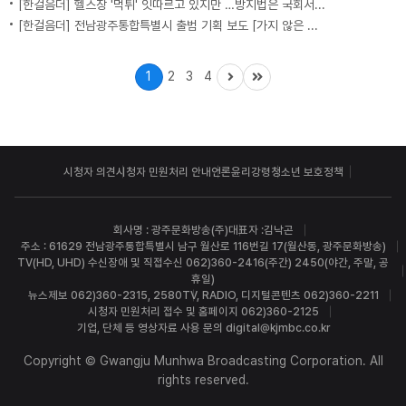
[한걸음더] 헬스장 '먹튀' 잇따르고 있지만 …방지법은 국회서 낮잠
[한걸음더] 전남광주통합특별시 출범 기획 보도 [가지 않은 길] 2편 지방이 주도한 투자..'유럽 상위 5개 지역' 도약 비결은?
1
2
3
4
시청자 의견
시청자 민원처리 안내
언론윤리강령
청소년 보호정책
회사명 : 광주문화방송(주)
대표자 :김낙곤
주소 : 61629 전남광주통합특별시 남구 월산로 116번길 17(월산동, 광주문화방송)
TV(HD, UHD) 수신장애 및 직접수신 062)360-2416(주간) 2450(야간, 주말, 공
휴일)
뉴스제보 062)360-2315, 2580
TV, RADIO, 디지털콘텐츠 062)360-2211
시청자 민원처리 접수 및 홈페이지 062)360-2125
기업, 단체 등 영상자료 사용 문의 digital@kjmbc.co.kr
Copyright © Gwangju Munhwa Broadcasting Corporation. All
rights reserved.