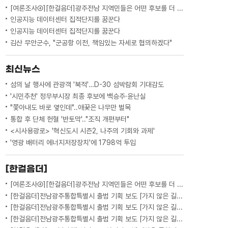
[여론조사④][한걸음더]광주전남 지역민들은 어떤 후보를 더 선호할까.. 변수는?
인공지능 데이터센터 집적단지를 꿈꾼다
인공지능 데이터센터 집적단지를 꿈꾼다
김산 무안군수, "군공항 이전, 책임있는 자세로 협의하겠다"
최신뉴스
섬의 날 행사에 관광객 '북적'…D-30 섬박람회 기대감도
'시민추천' 정무부시장 최종 후보에 백승주·윤난실
"쫓아내도 바로 옆인데"..애꿎은 나무만 벌목
통합 후 단체 헌혈 '반토막'.."조직 개편부터"
<시사용광로> '혁신도시 시즌2, 나주의 기회와 과제'
'영광 배터리 에너지저장장치'에 1798억 투입
[한걸음더]
[여론조사④][한걸음더]광주전남 지역민들은 어떤 후보를 더 선호할까.. 변수는?
[한걸음더]전남광주통합특별시 출범 기획 보도 [가지 않은 길] 5편 프랑스 헌법에 새긴 '지방 분권'..전남광주 통합 성공 조건은?
[한걸음더]전남광주통합특별시 출범 기획 보도 [가지 않은 길] 4편 프랑스 지역 통합 10년 성적표
[한걸음더]전남광주통합특별시 출범 기획 보도 [가지 않은 길] 3편 프랑스 통합 10년 지났지만..."우린 여전히 알자스인"