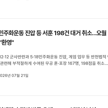
의 경기 중 "탱크데...
8민주화운동 진압 등 서훈 198건 대거 취소...오월
 "환영"
12·12 군사반란과 5·18민주화운동 진압, 계엄 업무 등 반헌법적
 관련해 부적절하게 수여된 무공 훈·포장 167명, 198점을 취소
이재명 대통령이 이에 대해 "오랫동안 누적된 왜곡을 잘 정리했
026년 07월 21일
밝혔습니다.5·18 단체들도 자국민을 진압해 받은 훈장을 바로 잡
조치라며 이번 결정을 ...