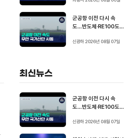
최황지 2026년 08월 06일
군공항 이전 다시 속
도…반도체·RE100도
고
'연쇄 시동'
신광하 2026년 08월 07일
유
없
최신뉴스
군공항 이전 다시 속
도…반도체·RE100도
'연쇄 시동'
신광하 2026년 08월 07일
주
보