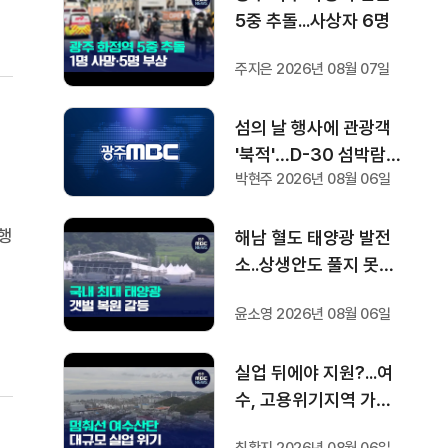
5중 추돌...사상자 6명
주지은 2026년 08월 07일
섬의 날 행사에 관광객
'북적'…D-30 섬박람회
박현주 2026년 08월 06일
기대감도
 행
해남 혈도 태양광 발전
했
소..상생안도 풀지 못한
과제
윤소영 2026년 08월 06일
은
실업 뒤에야 지원?...여
수, 고용위기지역 가능
할까?