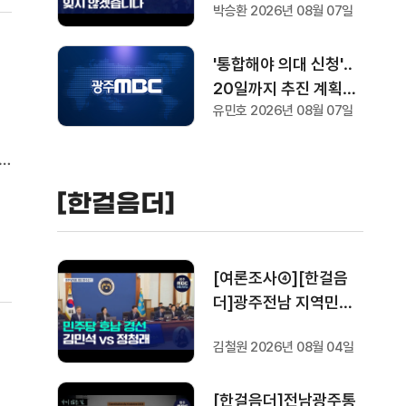
박승환 2026년 08월 07일
'통합해야 의대 신청'‥
20일까지 추진 계획서
유민호 2026년 08월 07일
요청
를
[한걸음더]
8
[여론조사④][한걸음
더]광주전남 지역민들
은 어떤 후보를 더 선호
김철원 2026년 08월 04일
할까.. 변수는?
[한걸음더]전남광주통