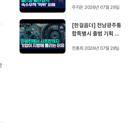
방지법은 국회서 낮잠
주지은 2026년 07월 29일
[한걸음더] 전남광주통
합특별시 출범 기획 보
도 [가지 않은 길] 2편
천홍희 2026년 07월 28일
지방이 주도한 투자..'유
럽 상위 5개 지역' 도약
한
비결은?
북
가
했