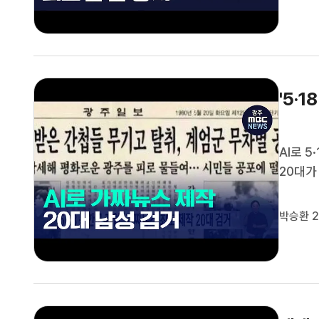
습니다.
'5·
AI로 
20대가
에서 지
짜 신문
박승환 2
습니다.이