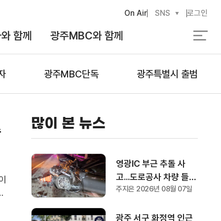
On Air
SNS
로그인
와 함께
광주MBC와 함께
검
색
자
광주MBC단독
광주특별시 출범
많이 본 뉴스
수
영광IC 부근 추돌 사
고...도로공사 차량 들이
들이
주지은 2026년 08월 07일
받아 1명 부상
구
징
광주 서구 화정역 인근
주