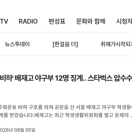
TV
RADIO
편성표
문화와 함께
시청자
뉴스투데이
[한걸음 더]
취재가시작되
18 비하' 배재고 야구부 12명 징계.. 스타벅스 압수
민주화운동 비하 구호를 외쳐 공분을 산 서울 배재고 야구부 학생
계를 받았습니다.배재고는 최근 학생생활위원회를 열고 문제의 
창한 학생 2명에게 교내 중징계를, 이를 따라 외친 10명에게 경
026년 08월 05일
정한 것으로 알려졌습니다.이들은 지난 6월 청룡기 야구대회 광