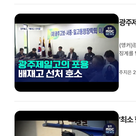
광주제
(앵커)
징계를 
직접 찾
생각해 
주지은 2
민주화운
'최소 