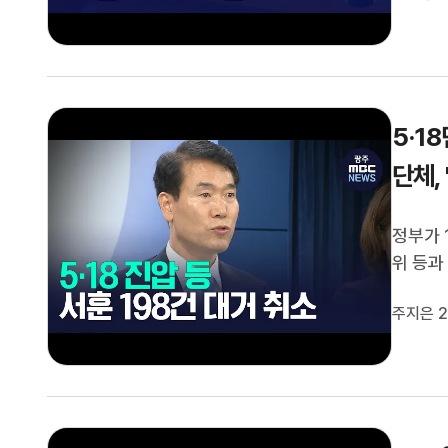
제일고와
5·1
단체,
정부가 
위 등과
습니다.
주지은 2
다"고 
당연한 