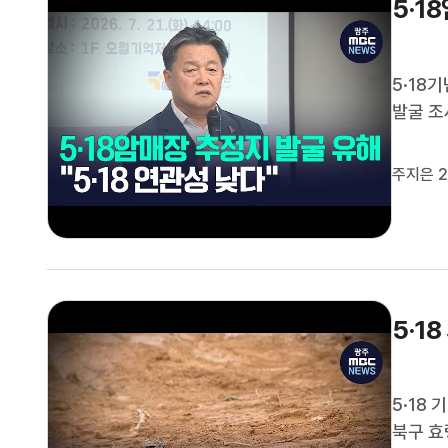
5·1
5·18
발굴 조
밝혔습니
해가 수
주지은 2
는 유해 
5·1
5·18
북구 효