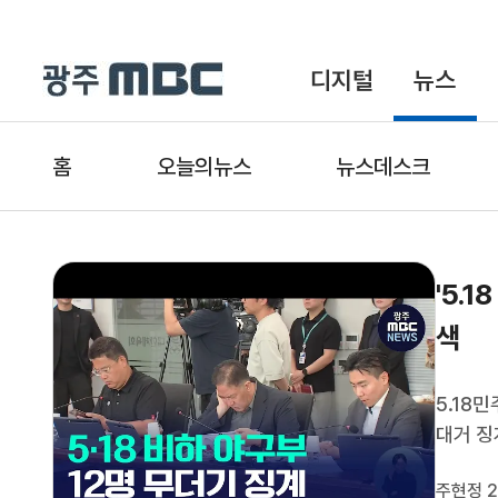
디지털
뉴스
홈
오늘의뉴스
뉴스데스크
'5.
색
5.18
대거 징
호를 선
주현정 2
계를 결