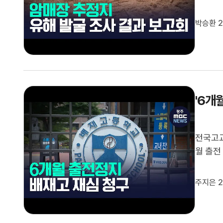
고회를 
점에 대
박승환 2
조사가 
'6개
전국고교
월 출전
다.서
재심을 
주지은 2
막 날인