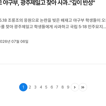
 야구부, 광주제일고 찾아 사과.."깊이 반성"
5.18 조롱조의 응원으로 논란을 빚은 배재고 야구부 학생들이 
광주를 찾아 광주제일고 학생들에게 사과하고 국립 5·18 민주묘지
했습니다.배재고 야구부 36명 전원과 학부모, 교직원 등 관계자
 광주제일고 강당에서 약 30분간 화해의 시간을 가지고 배재고 
026년 07월 06일
장과 야구부 감독, 교직...
1
2
3
4
5
6
7
8
9