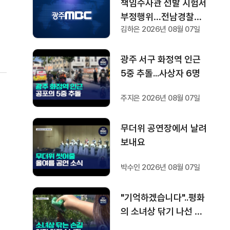
책임수사관 선발 시험서
여
부정행위…전남경찰청
굴
김하은 2026년 08월 07일
"감찰 착수"
광주 서구 화정역 인근
5중 추돌...사상자 6명
주지은 2026년 08월 07일
무더위 공연장에서 날려
보내요
니
박수인 2026년 08월 07일
에
지
"기억하겠습니다"..평화
의 소녀상 닦기 나선 학
생들