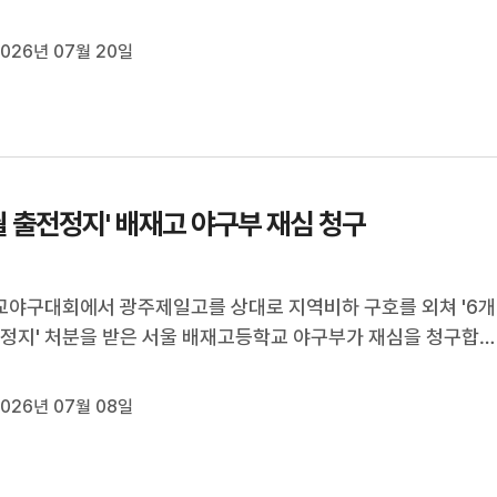
개최한다고 밝혔습니다.재단은 이번 보고회에서 발굴한 유해 10
한 행방불명자 DNA 대조 작업 결과 등을 발표할 예정입니다.발
026년 07월 20일
이뤄진 효령동 일대는 ...
월 출전정지' 배재고 야구부 재심 청구
야구대회에서 광주제일고를 상대로 지역비하 구호를 외쳐 '6개
 정지' 처분을 받은 서울 배재고등학교 야구부가 재심을 청구합
울시교육청은 배재고 야구부가 논의 끝에 대한야구소프트볼협회
신청하기로 결정했다고 밝혔습니다.배재고는 오늘 재심 신청 마
026년 07월 08일
 만큼 교직원들의 탄원서 ...