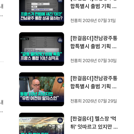
합특별시 출범 기획 보
내
도 [가지 않은 길] 5편
단
천홍희 2026년 07월 31일
프랑스 헌법에 새긴 '지
일
방 분권'..전남광주 통합
했
[한걸음더]전남광주통
성공 조건은?
합특별시 출범 기획 보
도 [가지 않은 길] 4편
천홍희 2026년 07월 30일
프랑스 지역 통합 10년
성적표
[한걸음더]전남광주통
합특별시 출범 기획 보
도 [가지 않은 길] 3편
천홍희 2026년 07월 29일
내
프랑스 통합 10년 지났
단
지만..."우린 여전히 알
일
[한걸음더] 헬스장 '먹
자스인"
했
튀' 잇따르고 있지만 …