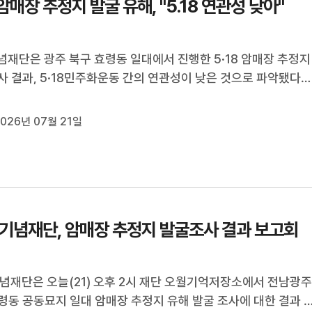
8암매장 추정지 발굴 유해, "5.18 연관성 낮아"
기념재단은 광주 북구 효령동 일대에서 진행한 5·18 암매장 추정지
사 결과, 5·18민주화운동 간의 연관성이 낮은 것으로 파악됐다
다.지난 5월부터 두달여간 진행된 이번 조사에서는 총 21구의 
습됐으며, 재단 측은 다만 희생자일 가능성을 완전히 배제할 수 
026년 07월 21일
5구는 유전자 검사를 ...
8 기념재단, 암매장 추정지 발굴조사 결과 보고회
 기념재단은 오늘(21) 오후 2시 재단 오월기억저장소에서 전남광
령동 공동묘지 일대 암매장 추정지 유해 발굴 조사에 대한 결과 