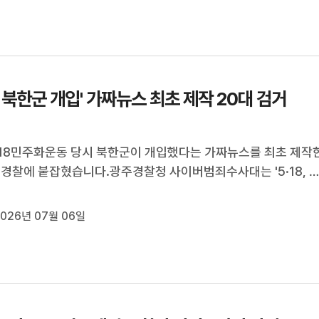
경찰은 수거한 군화의...
18 북한군 개입' 가짜뉴스 최초 제작 20대 검거
5·18민주화운동 당시 북한군이 개입했다는 가짜뉴스를 최초 제작
 경찰에 붙잡혔습니다.광주경찰청 사이버범죄수사대는 '5·18, 
령받은 간첩들 무기고 탈취, 계엄군 무차별 공격'이라는 제목의 
 기사를 만들어 최초 제작해 유포한 20대 남성을 지난 3일 검거
026년 07월 06일
 남성은 AI를 이용해 ...