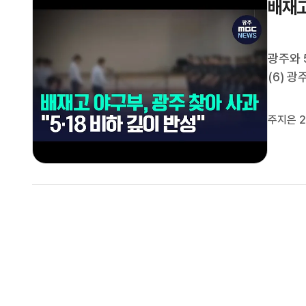
배재고
광주와 
(6) 
서 참배
86명은
주지은 2
구부 주