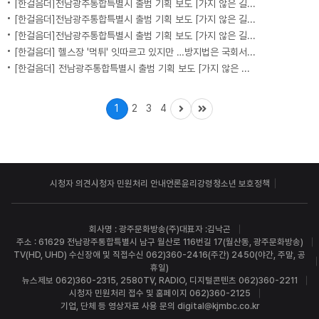
[한걸음더]전남광주통합특별시 출범 기획 보도 [가지 않은 길] 5편 프랑스 헌법에 새긴 '지방 분권'..전남광주 통합 성공 조건은?
[한걸음더]전남광주통합특별시 출범 기획 보도 [가지 않은 길] 4편 프랑스 지역 통합 10년 성적표
[한걸음더]전남광주통합특별시 출범 기획 보도 [가지 않은 길] 3편 프랑스 통합 10년 지났지만..."우린 여전히 알자스인"
[한걸음더] 헬스장 '먹튀' 잇따르고 있지만 …방지법은 국회서 낮잠
[한걸음더] 전남광주통합특별시 출범 기획 보도 [가지 않은 길] 2편 지방이 주도한 투자..'유럽 상위 5개 지역' 도약 비결은?
1
2
3
4
시청자 의견
시청자 민원처리 안내
언론윤리강령
청소년 보호정책
회사명 : 광주문화방송(주)
대표자 :김낙곤
주소 : 61629 전남광주통합특별시 남구 월산로 116번길 17(월산동, 광주문화방송)
TV(HD, UHD) 수신장애 및 직접수신 062)360-2416(주간) 2450(야간, 주말, 공
휴일)
뉴스제보 062)360-2315, 2580
TV, RADIO, 디지털콘텐츠 062)360-2211
시청자 민원처리 접수 및 홈페이지 062)360-2125
기업, 단체 등 영상자료 사용 문의 digital@kjmbc.co.kr