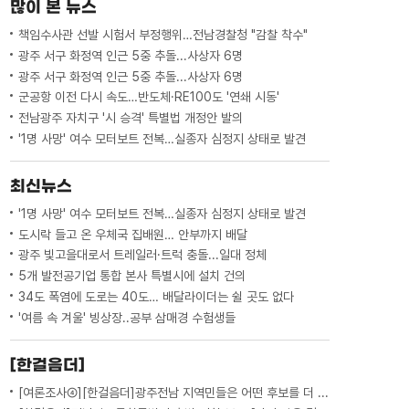
많이 본 뉴스
즌 19개 홈런으로홈런 공동 선두를 달리고
있고,박재현과 성영탁 선수도...
책임수사관 선발 시험서 부정행위…전남경찰청 "감찰 착수"
광주 서구 화정역 인근 5중 추돌...사상자 6명
광주 서구 화정역 인근 5중 추돌...사상자 6명
군공항 이전 다시 속도…반도체·RE100도 '연쇄 시동'
전남광주 자치구 '시 승격' 특별법 개정안 발의
'1명 사망' 여수 모터보트 전복…실종자 심정지 상태로 발견
최신뉴스
'1명 사망' 여수 모터보트 전복…실종자 심정지 상태로 발견
도시락 들고 온 우체국 집배원… 안부까지 배달
광주 빛고을대로서 트레일러·트럭 충돌...일대 정체
5개 발전공기업 통합 본사 특별시에 설치 건의
34도 폭염에 도로는 40도… 배달라이더는 쉴 곳도 없다
'여름 속 겨울' 빙상장..공부 삼매경 수험생들
[한걸음더]
[여론조사④][한걸음더]광주전남 지역민들은 어떤 후보를 더 선호할까.. 변수는?