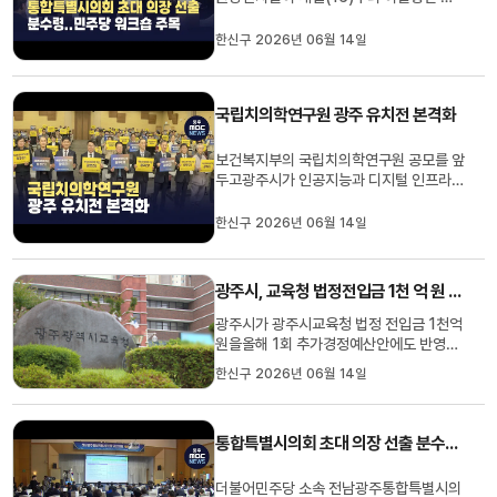
크숍을 열고 의장단 선출과 상임위원장 배
분 등을 논의합니다.민주당 시*도당에 따
한신구 2026년 06월 14일
르면전남광주통합특별시의원 당선자 83
명은내일(16)부터 이틀동안 보성 다비치
콘도에서워크숍을 개최합니다.이 자리에서
국립치의학연구원 광주 유치전 본격화
는 통합특별시의회 운영규칙과 원 구성...
보건복지부의 국립치의학연구원 공모를 앞
두고광주시가 인공지능과 디지털 인프라
등을 앞세워 유치 당위성 부각에 나섰습니
다.광주시는 국가 AI데이터센터와 치과대
한신구 2026년 06월 14일
학 2곳,치과전용 소재부품센터가 한 도시
에 있는 곳은광주뿐이고, 지난 2012년 전
국 최초로국립치의학연구원 설립을 제안해
광주시, 교육청 법정전입금 1천 억 원 추경 반영 못해
왔다며호남권 의료공백 해소를 ...
광주시가 광주시교육청 법정 전입금 1천억
원을올해 1회 추가경정예산안에도 반영하
지 못한것으로 확인됐습니다.광주시교육청
한신구 2026년 06월 14일
은 이번 추경에광주시로부터 법정 전입금
1천억원을 받을 것으로 예상하고, 인건비
재원으로 반영했지만정작 광주시 추경안에
통합특별시의회 초대 의장 선출 분수령 .. 민주당 워크숍 주목
는 법정 전출금이 편성되지 않았습니다.이
에 대해 광주시는 이번 추경...
더불어민주당 소속 전남광주통합특별시의