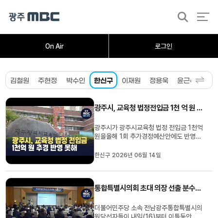
검
색
홈
오늘의뉴스
뉴스데스크
뉴스투데이
[한걸음 더]
취재가시작되자
광주M
On Air
로그인
김철원
주현정
박수인
한신구
이재원
정용욱
윤근수
송정
광주시, 교육청 법정전입금 1천 억 원 추경 반영 못해
광주시가 광주시교육청 법정 전입금 1천억
원을올해 1회 추가경정예산안에도 반영하
지 못한것으로 확인됐습니다.광주시교육청
은 이번 추경에광주시로부터 법정 전입금
한신구 2026년 06월 14일
1천억원을 받을 것으로 예상하고, 인건비
재원으로 반영했지만정작 광주시 추경안에
는 법정 전출금이 편성되지 않았습니다.이
통합특별시의회 초대 의장 선출 분수령 .. 민주당 워크숍 주목
에 대해 광주시는 이번 추경...
더불어민주당 소속 전남광주통합특별시의
원당선자들이 내일(16)부터 이틀동안 워