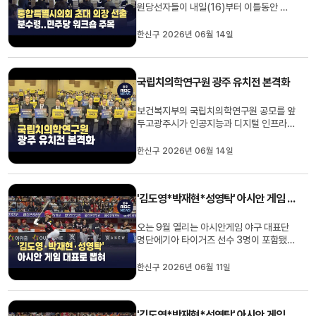
원당선자들이 내일(16)부터 이틀동안 워
크숍을 열고 의장단 선출과 상임위원장 배
분 등을 논의합니다.민주당 시*도당에 따
한신구 2026년 06월 14일
르면전남광주통합특별시의원 당선자 83
명은내일(16)부터 이틀동안 보성 다비치
콘도에서워크숍을 개최합니다.이 자리에서
국립치의학연구원 광주 유치전 본격화
는 통합특별시의회 운영규칙과 원 구성...
보건복지부의 국립치의학연구원 공모를 앞
두고광주시가 인공지능과 디지털 인프라
등을 앞세워 유치 당위성 부각에 나섰습니
다.광주시는 국가 AI데이터센터와 치과대
한신구 2026년 06월 14일
학 2곳,치과전용 소재부품센터가 한 도시
에 있는 곳은광주뿐이고, 지난 2012년 전
국 최초로국립치의학연구원 설립을 제안해
'김도영*박재현*성영탁' 아시안 게임 대표로 뽑혀
왔다며호남권 의료공백 해소를 ...
오는 9월 열리는 아시안게임 야구 대표단
명단에기아 타이거즈 선수 3명이 포함됐습
니다.한국 야구위원회가 어제(11) 발표한
2026 아시안게임 대표 명단에 기아 선수
한신구 2026년 06월 11일
로는 김도영과 박재현, 그리고 성영탁 선수
가이름을 올렸습니다.김도영 선수는 올 시
즌 19개 홈런으로홈런 공동 선두를 달리고
'김도영*박재현*성영탁' 아시안 게임 대표로 뽑혀