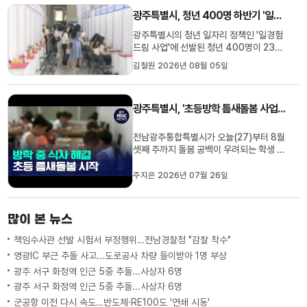
위한 논의가 진전됨 점을 긍정적으로 평가
광주특별시, 청년 400명 하반기 '일경험 드림' 본격 시작
한다"며 "이재명 대통령의 관심에 감사하
고 앞으로 관계부처와 긴밀히...
광주특별시의 청년 일자리 정책인 '일경험
드림 사업'에 선발된 청년 400명이 233
개 사업장에서 하반기 실무 경험을 본격적
김철원 2026년 08월 05일
으로 시작했습니다.이들은 광주청사 등지
에서 조직 적응과 노무 등 체계적인 사전 교
육을 마쳤는데 오는 12월까지 최대 5개월
광주특별시, '초등방학 틈새돌봄 사업' 추진
동안 급여를 받며 직무 역량을 쌓게 됩니다.
일경험이 끝난 참여 청년을 ...
전남광주통합특별시가 오늘(27)부터 8월
셋째 주까지 돌봄 공백이 우려되는 학생 4
천500여 명에게 점심·저녁 식사와 온종일
돌봄을 제공한다고 밝혔습니다.이를 위해
주지은 2026년 07월 26일
광주와 전남의 지역아동센터 179개소와
다함께돌봄센터 41개소를 '틈새돌봄센
터'와 '점심돌봄센터'로 지정하고 돌봄 운영
많이 본 뉴스
시간도 확대 지원합니다.초등학생...
책임수사관 선발 시험서 부정행위…전남경찰청 "감찰 착수"
영광IC 부근 추돌 사고...도로공사 차량 들이받아 1명 부상
광주 서구 화정역 인근 5중 추돌...사상자 6명
광주 서구 화정역 인근 5중 추돌...사상자 6명
군공항 이전 다시 속도…반도체·RE100도 '연쇄 시동'