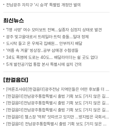
전남광주 자치구 '시 승격' 특별법 개정안 발의
최신뉴스
'1명 사망' 여수 모터보트 전복…실종자 심정지 상태로 발견
광주 빛고을대로서 트레일러·트럭 충돌...일대 정체
도시락 들고 온 우체국 집배원… 안부까지 배달
'여름 속 겨울' 빙상장..공부 삼매경 수험생들
34도 폭염에 도로는 40도… 배달라이더는 쉴 곳도 없다
5개 발전공기업 통합 본사 특별시에 설치 건의
[한걸음더]
[여론조사④][한걸음더]광주전남 지역민들은 어떤 후보를 더 선호할까.. 변수는?
[한걸음더]전남광주통합특별시 출범 기획 보도 [가지 않은 길] 5편 프랑스 헌법에 새긴 '지방 분권'..전남광주 통합 성공 조건은?
[한걸음더]전남광주통합특별시 출범 기획 보도 [가지 않은 길] 4편 프랑스 지역 통합 10년 성적표
[한걸음더]전남광주통합특별시 출범 기획 보도 [가지 않은 길] 3편 프랑스 통합 10년 지났지만..."우린 여전히 알자스인"
[한걸음더] 헬스장 '먹튀' 잇따르고 있지만 …방지법은 국회서 낮잠
[한걸음더] 전남광주통합특별시 출범 기획 보도 [가지 않은 길] 2편 지방이 주도한 투자..'유럽 상위 5개 지역' 도약 비결은?