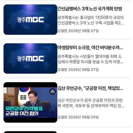
면 규모로 야영 공간을 제공해 시민들이 캠
핑을 즐길 수 있게 하고, 광주지역 소극장
간선급행버스 3개 노선 국가계획 반영
과 예술의전당은 오는 15일까지 다채로운
연극과 음악회를 무대에 올립...
광주특별시는 총사업비 1천508억 규모의
간선급행버스 3개 노선 구축 사업을 제2차
국가 간선급행버스체계 종합계획에 반영했
김철원 2026년 08월 07일
다고 밝혔습니다.새롭게 추가한 노선은 광
주 북구 산동교부터 도동고개를 잇는 운암-
각화 8.4킬로미터 구간과 효천지구에서
야영장부터 소극장, 야간 바닥분수까지 도심 속 피서지 눈길
일곡지구를 연결하는 효천-일곡 6킬로미
터 구간입니다.광주특별시는 기...
광주특별시는 시민들이 열대야를 피해 도
심에서 하룻밤 피서를 보낼 수 있게 야영장
과 소극장, 호수공원 등 다양한 야간 명소
김철원 2026년 08월 07일
를 운영합니다.광주시민의숲 야영장은 57
면 규모로 야영 공간을 제공해 시민들이 캠
핑을 즐길 수 있게 하고, 광주지역 소극장
김산 무안군수, "군공항 이전, 책임있는 자세로 협의하겠다"
과 예술의전당은 오는 15일까지 다채로운
연극과 음악회를 무대에 올립...
김산 무안군수가 광주 군공항 이전과 관련
해 국방부, 국토부 등 관계부처와 책임 있
는 자세로 협의를 이어가겠다는 입장을 밝
혔습니다김 군수는 오늘(5) 낸 입장문에서
김철원 2026년 08월 05일
"광주군공항 이전 3대 선결조건의 이행을
위한 논의가 진전됨 점을 긍정적으로 평가
한다"며 "이재명 대통령의 관심에 감사하