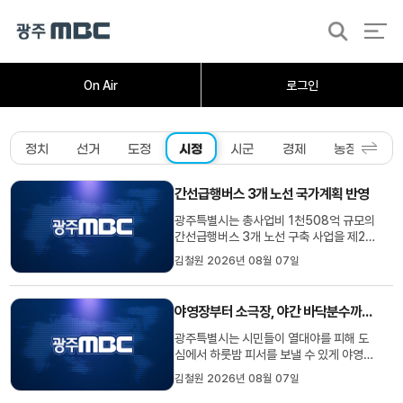
검
색
홈
오늘의뉴스
뉴스데스크
뉴스투데이
[한걸음 더]
취재가시작되자
광주M
On Air
로그인
정치
선거
도정
시정
시군
경제
농정
사
간선급행버스 3개 노선 국가계획 반영
광주특별시는 총사업비 1천508억 규모의
간선급행버스 3개 노선 구축 사업을 제2차
국가 간선급행버스체계 종합계획에 반영했
김철원 2026년 08월 07일
다고 밝혔습니다.새롭게 추가한 노선은 광
주 북구 산동교부터 도동고개를 잇는 운암-
각화 8.4킬로미터 구간과 효천지구에서
야영장부터 소극장, 야간 바닥분수까지 도심 속 피서지 눈길
일곡지구를 연결하는 효천-일곡 6킬로미
터 구간입니다.광주특별시는 기...
광주특별시는 시민들이 열대야를 피해 도
심에서 하룻밤 피서를 보낼 수 있게 야영장
과 소극장, 호수공원 등 다양한 야간 명소
김철원 2026년 08월 07일
를 운영합니다.광주시민의숲 야영장은 57