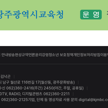
 안내
방송편성규약
언론윤리강령
청소년 보호정책
개인정보처리방침
이용
:김낙곤
시 남구 월산로 116번길 17(월산동, 광주문화방송)
수신 062)360-2416(주간) 2450(야간, 주말, 공휴일)
0
TV, RADIO, 디지털콘텐츠 062)360-2211
062)360-2125
기업, 단체 등 영상자료 사용 문의 digital@kjmbc.co