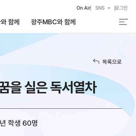
On Air
SNS
로그인
와 함께
광주MBC와 함께
검
색
목록으로
 꿈을 실은 독서열차
년 학생 60명