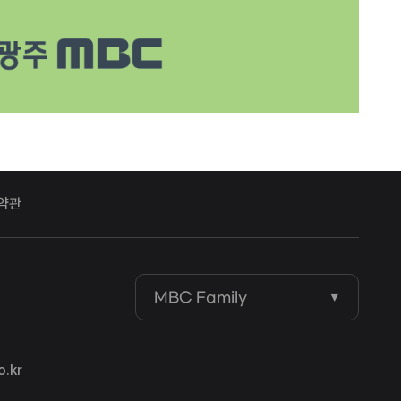
약관
MBC Family
.kr