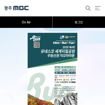
검
색
On Air
로그인