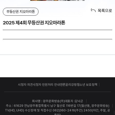
목록으로
무등산권 지오마라톤
2025 제4회 무등산권 지오마라톤
시청자 의견
시청자 민원처리 안내
언론윤리강령
청소년 보호정책
회사명 : 광주문화방송(주)
대표자 :김낙곤
주소 : 61629 전남광주통합특별시 남구 월산로 116번길 17(월산동, 광주문화방송)
TV(HD, UHD) 수신장애 및 직접수신 062)360-2416(주간) 2450(야간, 주말, 공
휴일)