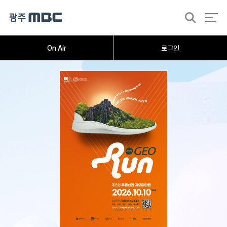
검
색
On Air
로그인