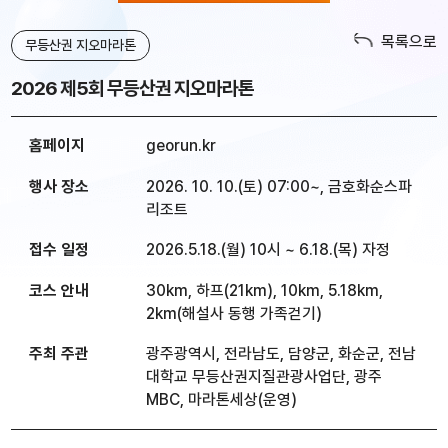
목록으로
무등산권 지오마라톤
2026 제5회 무등산권 지오마라톤
홈페이지
georun.kr
행사 장소
2026. 10. 10.(토) 07:00~, 금호화순스파
리조트
접수 일정
2026.5.18.(월) 10시 ~ 6.18.(목) 자정
코스 안내
30km, 하프(21km), 10km, 5.18km,
2km(해설사 동행 가족걷기)
주최 주관
광주광역시, 전라남도, 담양군, 화순군, 전남
대학교 무등산권지질관광사업단, 광주
MBC, 마라톤세상(운영)