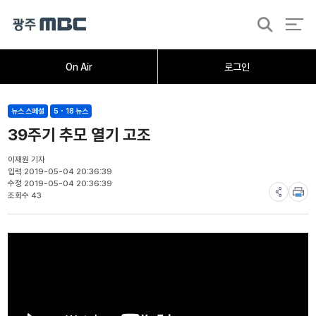
검
색
홈
오늘의뉴스
뉴스데스크
뉴스투데이
[한걸음 더]
취재가시작되자
광주M
On Air
로그인
뉴스 스페셜
5・18 뉴스
39주기 추모 열기 고조
이재원 기자
입력 2019-05-04 20:36:39
수정 2019-05-04 20:36:39
조회수 43