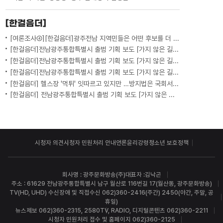
[한걸음더]
[여론조사④][한걸음더]광주전남 지역민들은 어떤 후보를 더 선호할까.. 변수는?
[한걸음더]전남광주통합특별시 출범 기획 보도 [가지 않은 길] 5편 프랑스 헌법에 새긴 '지방 분권'..전남광주 통합 성공 조건은?
[한걸음더]전남광주통합특별시 출범 기획 보도 [가지 않은 길] 4편 프랑스 지역 통합 10년 성적표
[한걸음더]전남광주통합특별시 출범 기획 보도 [가지 않은 길] 3편 프랑스 통합 10년 지났지만..."우린 여전히 알자스인"
[한걸음더] 헬스장 '먹튀' 잇따르고 있지만 …방지법은 국회서 낮잠
[한걸음더] 전남광주통합특별시 출범 기획 보도 [가지 않은 길] 2편 지방이 주도한 투자..'유럽 상위 5개 지역' 도약 비결은?
시청자 의견
시청자 민원처리 안내
언론윤리강령
청소년 보호정책
회사명 : 광주문화방송(주)
대표자 :김낙곤
주소 : 61629 전남광주통합특별시 남구 월산로 116번길 17(월산동, 광주문화방송)
TV(HD, UHD) 수신장애 및 직접수신 062)360-2416(주간) 2450(야간, 주말, 공
휴일)
뉴스제보 062)360-2315, 2580
TV, RADIO, 디지털콘텐츠 062)360-2211
시청자 민원처리 접수 및 홈페이지 062)360-2125