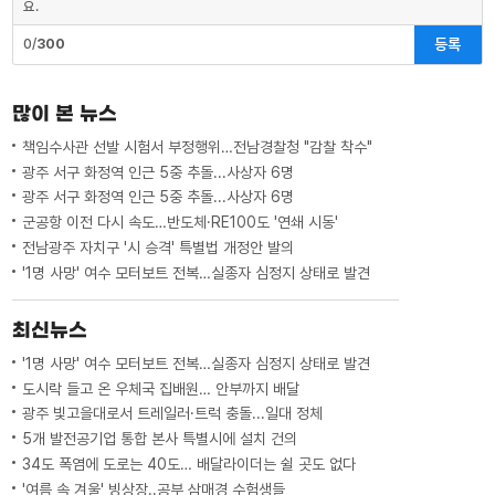
요.
등록
0/
300
많이 본 뉴스
책임수사관 선발 시험서 부정행위…전남경찰청 "감찰 착수"
광주 서구 화정역 인근 5중 추돌...사상자 6명
광주 서구 화정역 인근 5중 추돌...사상자 6명
군공항 이전 다시 속도…반도체·RE100도 '연쇄 시동'
전남광주 자치구 '시 승격' 특별법 개정안 발의
'1명 사망' 여수 모터보트 전복…실종자 심정지 상태로 발견
최신뉴스
'1명 사망' 여수 모터보트 전복…실종자 심정지 상태로 발견
도시락 들고 온 우체국 집배원… 안부까지 배달
광주 빛고을대로서 트레일러·트럭 충돌...일대 정체
5개 발전공기업 통합 본사 특별시에 설치 건의
34도 폭염에 도로는 40도… 배달라이더는 쉴 곳도 없다
'여름 속 겨울' 빙상장..공부 삼매경 수험생들