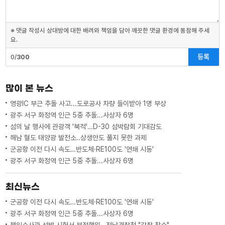
※ 댓글 작성시 상대방에 대한 배려와 책임을 담아 깨끗한 댓글 환경에 동참해 주세
요.
등록
0/
300
많이 본 뉴스
영광IC 부근 추돌 사고...도로공사 차량 들이받아 1명 부상
광주 서구 화정역 인근 5중 추돌...사상자 6명
섬의 날 행사에 관광객 '북적'…D-30 섬박람회 기대감도
해남 혈도 태양광 발전소..상생안도 풀지 못한 과제
군공항 이전 다시 속도…반도체·RE100도 '연쇄 시동'
광주 서구 화정역 인근 5중 추돌...사상자 6명
최신뉴스
군공항 이전 다시 속도…반도체·RE100도 '연쇄 시동'
광주 서구 화정역 인근 5중 추돌...사상자 6명
책임수사관 선발 시험서 부정행위…전남경찰청 "감찰 착수"