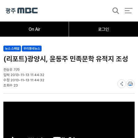
검
색
홈
오늘의뉴스
뉴스데스크
뉴스투데이
[한걸음 더]
취재가시작되자
광주M
On Air
로그인
뉴스 스페셜
우리동네뉴스
(리포트)광양시, 윤동주 민족문학 유적지 조성
전승우 기자
입력 2013-11-13 11:44:32
수정 2013-11-13 11:44:32
조회수 23