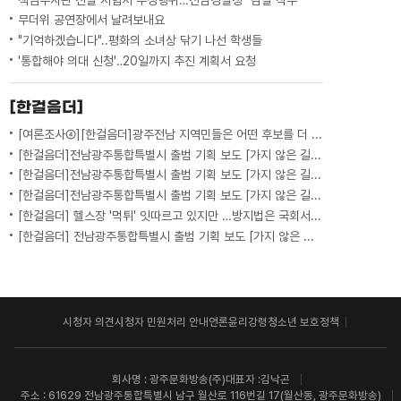
무더위 공연장에서 날려보내요
"기억하겠습니다"..평화의 소녀상 닦기 나선 학생들
'통합해야 의대 신청'‥20일까지 추진 계획서 요청
[한걸음더]
[여론조사④][한걸음더]광주전남 지역민들은 어떤 후보를 더 선호할까.. 변수는?
[한걸음더]전남광주통합특별시 출범 기획 보도 [가지 않은 길] 5편 프랑스 헌법에 새긴 '지방 분권'..전남광주 통합 성공 조건은?
[한걸음더]전남광주통합특별시 출범 기획 보도 [가지 않은 길] 4편 프랑스 지역 통합 10년 성적표
[한걸음더]전남광주통합특별시 출범 기획 보도 [가지 않은 길] 3편 프랑스 통합 10년 지났지만..."우린 여전히 알자스인"
[한걸음더] 헬스장 '먹튀' 잇따르고 있지만 …방지법은 국회서 낮잠
[한걸음더] 전남광주통합특별시 출범 기획 보도 [가지 않은 길] 2편 지방이 주도한 투자..'유럽 상위 5개 지역' 도약 비결은?
시청자 의견
시청자 민원처리 안내
언론윤리강령
청소년 보호정책
회사명 : 광주문화방송(주)
대표자 :김낙곤
주소 : 61629 전남광주통합특별시 남구 월산로 116번길 17(월산동, 광주문화방송)