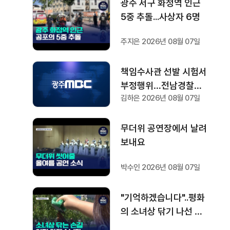
광주 서구 화정역 인근
5중 추돌...사상자 6명
주지은 2026년 08월 07일
책임수사관 선발 시험서
부정행위…전남경찰청
김하은 2026년 08월 07일
"감찰 착수"
무더위 공연장에서 날려
보내요
박수인 2026년 08월 07일
"기억하겠습니다"..평화
의 소녀상 닦기 나선 학
생들