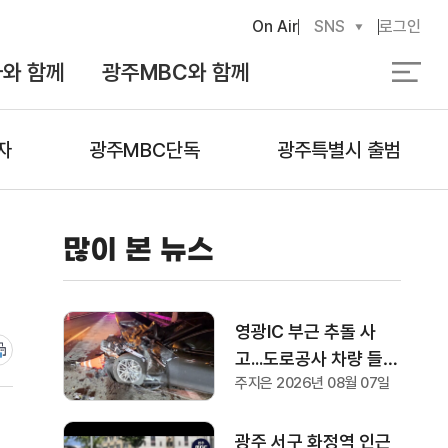
On Air
SNS
로그인
와 함께
광주MBC와 함께
검
색
자
광주MBC단독
광주특별시 출범
많이 본 뉴스
영광IC 부근 추돌 사
고...도로공사 차량 들이
주지은 2026년 08월 07일
받아 1명 부상
광주 서구 화정역 인근