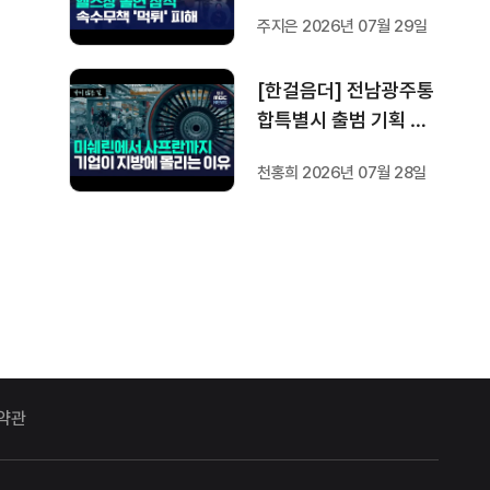
방지법은 국회서 낮잠
주지은 2026년 07월 29일
[한걸음더] 전남광주통
합특별시 출범 기획 보
도 [가지 않은 길] 2편
천홍희 2026년 07월 28일
지방이 주도한 투자..'유
럽 상위 5개 지역' 도약
비결은?
약관