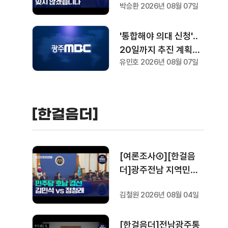
박승환 2026년 08월 07일
'통합해야 의대 신청'‥
20일까지 추진 계획서
유민호 2026년 08월 07일
요청
[한걸음더]
[여론조사④][한걸음
더]광주전남 지역민들
은 어떤 후보를 더 선호
김철원 2026년 08월 04일
할까.. 변수는?
[한걸음더]전남광주통