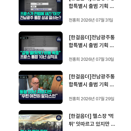
합특별시 출범 기획 보
도 [가지 않은 길] 5편
천홍희 2026년 07월 31일
프랑스 헌법에 새긴 '지
방 분권'..전남광주 통합
[한걸음더]전남광주통
성공 조건은?
합특별시 출범 기획 보
도 [가지 않은 길] 4편
천홍희 2026년 07월 30일
프랑스 지역 통합 10년
성적표
[한걸음더]전남광주통
합특별시 출범 기획 보
도 [가지 않은 길] 3편
천홍희 2026년 07월 29일
프랑스 통합 10년 지났
지만..."우린 여전히 알
[한걸음더] 헬스장 '먹
자스인"
튀' 잇따르고 있지만 …