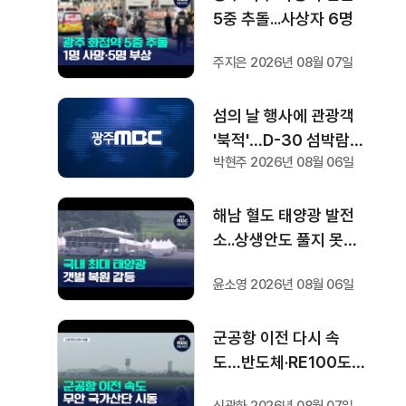
5중 추돌...사상자 6명
주지은 2026년 08월 07일
섬의 날 행사에 관광객
'북적'…D-30 섬박람회
박현주 2026년 08월 06일
기대감도
해남 혈도 태양광 발전
소..상생안도 풀지 못한
과제
윤소영 2026년 08월 06일
군공항 이전 다시 속
도…반도체·RE100도
'연쇄 시동'