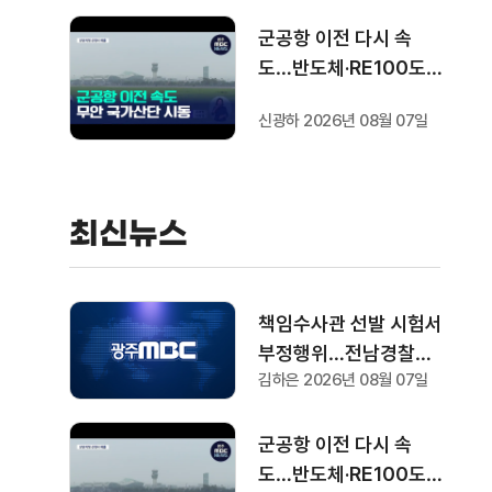
군공항 이전 다시 속
도…반도체·RE100도
'연쇄 시동'
신광하 2026년 08월 07일
최신뉴스
책임수사관 선발 시험서
부정행위…전남경찰청
김하은 2026년 08월 07일
"감찰 착수"
군공항 이전 다시 속
도…반도체·RE100도