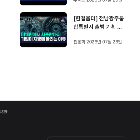
[한걸음더] 전남광주통
합특별시 출범 기획 보
도 [가지 않은 길] 2편
천홍희 2026년 07월 28일
지방이 주도한 투자..'유
럽 상위 5개 지역' 도약
비결은?
약관