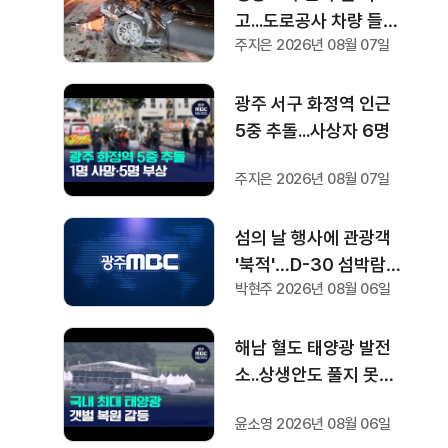
고...도로공사 차량 들이
주지은 2026년 08월 07일
받아 1명 부상
광주 서구 화정역 인근
5중 추돌...사상자 6명
주지은 2026년 08월 07일
섬의 날 행사에 관광객
'북적'…D-30 섬박람회
박현주 2026년 08월 06일
기대감도
해남 혈도 태양광 발전
소..상생안도 풀지 못한
과제
윤소영 2026년 08월 06일