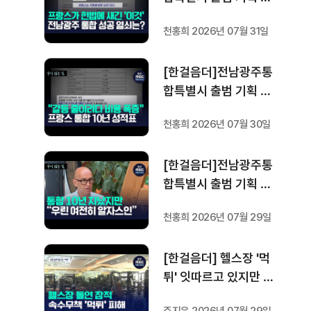
도 [가지 않은 길] 5편
천홍희 2026년 07월 31일
프랑스 헌법에 새긴 '지
방 분권'..전남광주 통합
[한걸음더]전남광주통
성공 조건은?
합특별시 출범 기획 보
도 [가지 않은 길] 4편
천홍희 2026년 07월 30일
프랑스 지역 통합 10년
성적표
[한걸음더]전남광주통
합특별시 출범 기획 보
도 [가지 않은 길] 3편
천홍희 2026년 07월 29일
프랑스 통합 10년 지났
지만..."우린 여전히 알
[한걸음더] 헬스장 '먹
자스인"
튀' 잇따르고 있지만 …
방지법은 국회서 낮잠
주지은 2026년 07월 29일