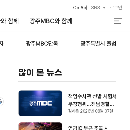
On Air
SNS
로그인
와 함께
광주MBC와 함께
검
색
자
광주MBC단독
광주특별시 출범
많이 본 뉴스
책임수사관 선발 시험서
부정행위…전남경찰청
김하은 2026년 08월 07일
"감찰 착수"
영광IC 부근 추돌 사