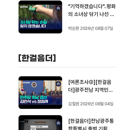
"기억하겠습니다"..평화
의 소녀상 닦기 나선 학
생들
박승환 2026년 08월 07일
[한걸음더]
[여론조사④][한걸음
더]광주전남 지역민들
은 어떤 후보를 더 선호
김철원 2026년 08월 04일
할까.. 변수는?
[한걸음더]전남광주통
합특별시 출범 기획 보