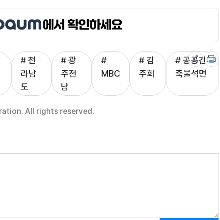
# 전
# 광
#
# 김
# 공공건
라남
주전
MBC
주희
축물석면
도
남
ion. All rights reserved.