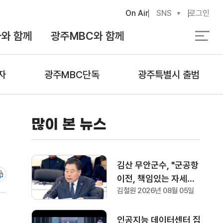
On Air
SNS
로그인
와 함께
광주MBC와 함께
검
색
자
광주MBC단독
광주특별시 출범
많이 본 뉴스
김산 무안군수, "군공항
이전, 책임있는 자세로
김철원 2026년 08월 05일
협의하겠다"
인공지능 데이터센터 집