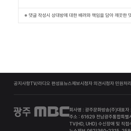
※ 댓글 작성시 상대방에 대한 배려와 책임을 담아 깨끗한 
공지사항
TV/라디오 편성표
뉴스제보
시청자 의견
시청자 민원처리
광주MBC
회사명 : 광주문화방송(주)
대표자 
주소 : 61629 전남광주통합특별
TV(HD, UHD) 수신장애 및 직접
뉴스제보 062)360-2315, 258