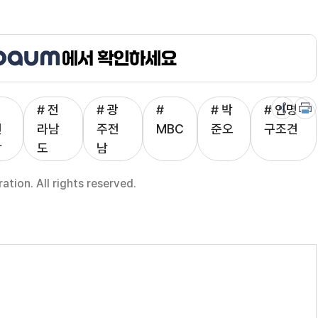
# 전
# 광
#
# 박
# 인명
전
라남
주전
MBC
준오
구조견
남
도
남
ion. All rights reserved.