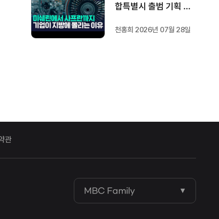
합특별시 출범 기획 보
도 [가지 않은 길] 2편
천홍희 2026년 07월 28일
지방이 주도한 투자..'유
럽 상위 5개 지역' 도약
비결은?
약관
MBC Family