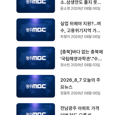
소..상생안도 풀지 못한
윤소영 2026년 08월 06일
과제
실업 뒤에야 지원?...여
수, 고용위기지역 가능
최황지 2026년 08월 06일
할까?
[충북]바다 없는 충북에
'국립해양과학관'.."수족
정수빈 2026년 08월 03일
관 대신 디지털 아쿠아
리움"
2026_8_7 오늘의 주
요뉴스
정용욱 2026년 08월 06일
전남광주 아파트 가격