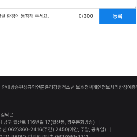
등록
댓글 환경에 동참해 주세요.
0/
300
 안내
방송편성규약
언론윤리강령
청소년 보호정책
개인정보처리방침
이용
:김낙곤
시 남구 월산로 116번길 17(월산동, 광주문화방송)
수신 062)360-2416(주간) 2450(야간, 주말, 공휴일)
0
TV, RADIO, 디지털콘텐츠 062)360-2211