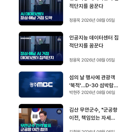
적단지를 꿈꾼다
정용욱 2026년 08월 05일
인공지능 데이터센터 집
적단지를 꿈꾼다
정용욱 2026년 08월 05일
섬의 날 행사에 관광객
'북적'…D-30 섬박람회
박현주 2026년 08월 06일
기대감도
김산 무안군수, "군공항
이전, 책임있는 자세로
협의하겠다"