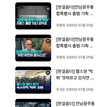
방 분권'..전남광주 통합
[한걸음더]전남광주통
성공 조건은?
합특별시 출범 기획 보
도 [가지 않은 길] 4편
천홍희 2026년 07월 30일
프랑스 지역 통합 10년
성적표
[한걸음더]전남광주통
합특별시 출범 기획 보
도 [가지 않은 길] 3편
천홍희 2026년 07월 29일
프랑스 통합 10년 지났
지만..."우린 여전히 알
[한걸음더] 헬스장 '먹
자스인"
튀' 잇따르고 있지만 …
방지법은 국회서 낮잠
주지은 2026년 07월 29일
[한걸음더] 전남광주통