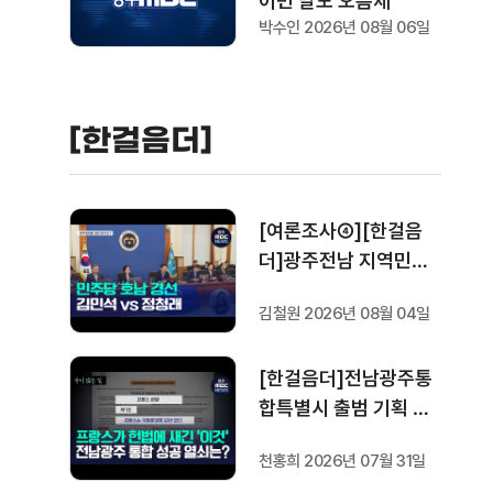
이번 달도 오름세
박수인 2026년 08월 06일
[한걸음더]
[여론조사④][한걸음
더]광주전남 지역민들
은 어떤 후보를 더 선호
김철원 2026년 08월 04일
할까.. 변수는?
[한걸음더]전남광주통
합특별시 출범 기획 보
도 [가지 않은 길] 5편
천홍희 2026년 07월 31일
프랑스 헌법에 새긴 '지