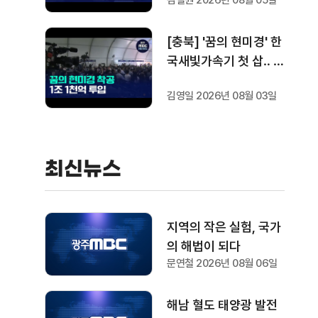
김철원 2026년 08월 05일
[충북] '꿈의 현미경' 한
국새빛가속기 첫 삽‥ 1
조 1천억 들여 2029년
김영일 2026년 08월 03일
완공
최신뉴스
지역의 작은 실험, 국가
의 해법이 되다
문연철 2026년 08월 06일
해남 혈도 태양광 발전