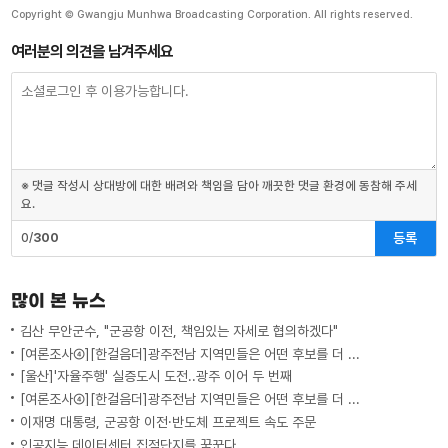
Copyright © Gwangju Munhwa Broadcasting Corporation. All rights reserved.
여러분의 의견을 남겨주세요
※ 댓글 작성시 상대방에 대한 배려와 책임을 담아 깨끗한 댓글 환경에 동참해 주세
요.
등록
0/
300
많이 본 뉴스
김산 무안군수, "군공항 이전, 책임있는 자세로 협의하겠다"
[여론조사④][한걸음더]광주전남 지역민들은 어떤 후보를 더 선호할까.. 변수는?
[울산]'자율주행' 실증도시 도전..광주 이어 두 번째
[여론조사④][한걸음더]광주전남 지역민들은 어떤 후보를 더 선호할까.. 변수는?
이재명 대통령, 군공항 이전·반도체 프로젝트 속도 주문
인공지능 데이터센터 집적단지를 꿈꾼다