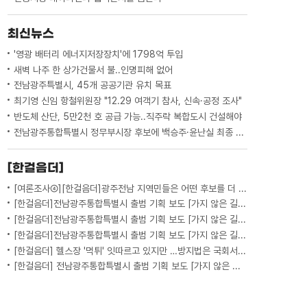
최신뉴스
'영광 배터리 에너지저장장치'에 1798억 투입
새벽 나주 한 상가건물서 불..인명피해 없어
전남광주특별시, 45개 공공기관 유치 목표
최기영 신임 항철위원장 "12.29 여객기 참사, 신속·공정 조사"
반도체 산단, 5만2천 호 공급 가능..직주락 복합도시 건설해야
전남광주통합특별시 정무부시장 후보에 백승주·윤난실 최종 지명
[한걸음더]
[여론조사④][한걸음더]광주전남 지역민들은 어떤 후보를 더 선호할까.. 변수는?
[한걸음더]전남광주통합특별시 출범 기획 보도 [가지 않은 길] 5편 프랑스 헌법에 새긴 '지방 분권'..전남광주 통합 성공 조건은?
[한걸음더]전남광주통합특별시 출범 기획 보도 [가지 않은 길] 4편 프랑스 지역 통합 10년 성적표
[한걸음더]전남광주통합특별시 출범 기획 보도 [가지 않은 길] 3편 프랑스 통합 10년 지났지만..."우린 여전히 알자스인"
[한걸음더] 헬스장 '먹튀' 잇따르고 있지만 …방지법은 국회서 낮잠
[한걸음더] 전남광주통합특별시 출범 기획 보도 [가지 않은 길] 2편 지방이 주도한 투자..'유럽 상위 5개 지역' 도약 비결은?