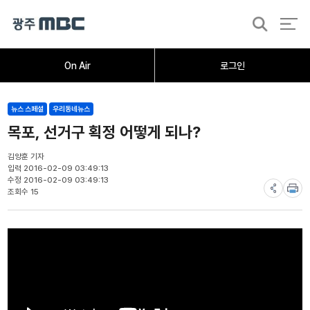
검
색
홈
오늘의뉴스
뉴스데스크
뉴스투데이
[한걸음 더]
취재가시작되자
광주M
On Air
로그인
뉴스 스페셜
우리동네뉴스
목포, 선거구 획정 어떻게 되나?
김양훈 기자
입력 2016-02-09 03:49:13
수정 2016-02-09 03:49:13
조회수 15