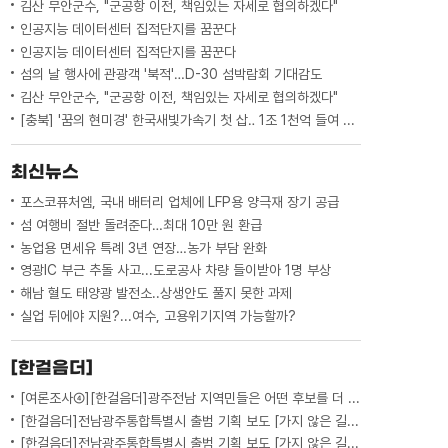
김산 무안군수, "군공항 이전, 책임있는 자세로 협의하겠다"
인공지능 데이터센터 집적단지를 꿈꾼다
인공지능 데이터센터 집적단지를 꿈꾼다
섬의 날 행사에 관광객 '북적'…D-30 섬박람회 기대감도
김산 무안군수, "군공항 이전, 책임있는 자세로 협의하겠다"
[충북] '꿈의 현미경' 한국새빛가속기 첫 삽‥ 1조 1천억 들여 2029년 완공
최신뉴스
포스코퓨처엠, 국내 배터리 업체에 LFP용 양극재 장기 공급
섬 여행비 절반 돌려준다…최대 10만 원 환급
농업용 면세유 특례 3년 연장…농가 부담 완화
영광IC 부근 추돌 사고...도로공사 차량 들이받아 1명 부상
해남 혈도 태양광 발전소..상생안도 풀지 못한 과제
실업 뒤에야 지원?...여수, 고용위기지역 가능할까?
[한걸음더]
[여론조사④][한걸음더]광주전남 지역민들은 어떤 후보를 더 선호할까.. 변수는?
[한걸음더]전남광주통합특별시 출범 기획 보도 [가지 않은 길] 5편 프랑스 헌법에 새긴 '지방 분권'..전남광주 통합 성공 조건은?
[한걸음더]전남광주통합특별시 출범 기획 보도 [가지 않은 길] 4편 프랑스 지역 통합 10년 성적표