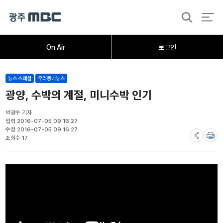
검
색
홈
오늘의뉴스
뉴스데스크
뉴스투데이
[한걸음 더]
취재가시작되자
광주M
On Air
로그인
뉴스 스페셜
우리동네뉴스
광양, 수박의 계절, 미니수박 인기
박광수 기자
입력 2016-07-05 09:16:27
수정 2016-07-05 09:16:27
조회수 17