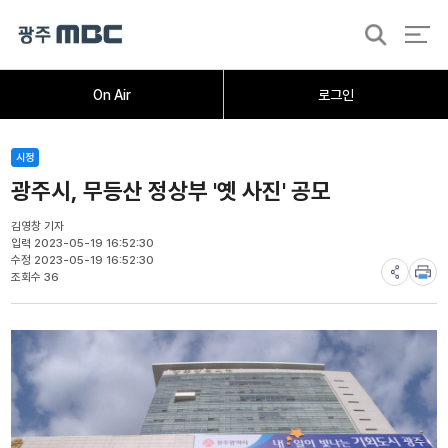
검
색
홈
오늘의뉴스
뉴스데스크
뉴스투데이
[한걸음 더]
취재가시작되자
광주M
On Air
로그인
시정
광주시, 무등산 정상부 '옛 사진' 공모
김영창 기자
입력 2023-05-19 16:52:30
수정 2023-05-19 16:52:30
조회수 36