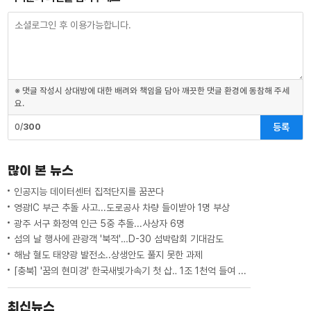
※ 댓글 작성시 상대방에 대한 배려와 책임을 담아 깨끗한 댓글 환경에 동참해 주세
요.
등록
0/
300
많이 본 뉴스
인공지능 데이터센터 집적단지를 꿈꾼다
영광IC 부근 추돌 사고...도로공사 차량 들이받아 1명 부상
광주 서구 화정역 인근 5중 추돌...사상자 6명
섬의 날 행사에 관광객 '북적'…D-30 섬박람회 기대감도
해남 혈도 태양광 발전소..상생안도 풀지 못한 과제
[충북] '꿈의 현미경' 한국새빛가속기 첫 삽‥ 1조 1천억 들여 2029년 완공
최신뉴스