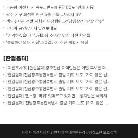
군공항 이전 다시 속도…반도체·RE100도 '연쇄 시동'
광주 서구 화정역 인근 5중 추돌...사상자 6명
책임수사관 선발 시험서 부정행위…전남경찰청 "감찰 착수"
무더위 공연장에서 날려보내요
"기억하겠습니다"..평화의 소녀상 닦기 나선 학생들
'통합해야 의대 신청'‥20일까지 추진 계획서 요청
[한걸음더]
[여론조사④][한걸음더]광주전남 지역민들은 어떤 후보를 더 선호할까.. 변수는?
[한걸음더]전남광주통합특별시 출범 기획 보도 [가지 않은 길] 5편 프랑스 헌법에 새긴 '지방 분권'..전남광주 통합 성공 조건은?
[한걸음더]전남광주통합특별시 출범 기획 보도 [가지 않은 길] 4편 프랑스 지역 통합 10년 성적표
[한걸음더]전남광주통합특별시 출범 기획 보도 [가지 않은 길] 3편 프랑스 통합 10년 지났지만..."우린 여전히 알자스인"
[한걸음더] 헬스장 '먹튀' 잇따르고 있지만 …방지법은 국회서 낮잠
[한걸음더] 전남광주통합특별시 출범 기획 보도 [가지 않은 길] 2편 지방이 주도한 투자..'유럽 상위 5개 지역' 도약 비결은?
시청자 의견
시청자 민원처리 안내
언론윤리강령
청소년 보호정책