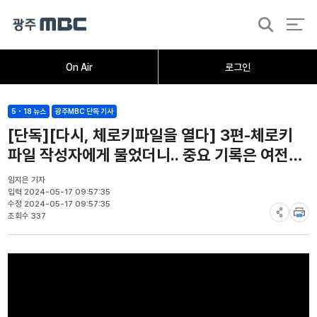
검
색
홈
오늘의뉴스
뉴스데스크
뉴스투데이
[한걸음 더]
취재가시작되자
광주M
On Air
로그인
5・18 뉴스
광주MBC 단독 기사
[단독][다시, 체로키파일을 열다] 3편-체로키
파일 작성자에게 물었더니.. 중요 기록은 여전히
미공개
임지은 기자
입력 2024-05-17 09:57:35
수정 2024-05-17 09:57:35
조회수 337