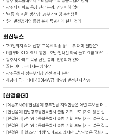
광주 빛고을대로서 트레일러·트럭 충돌...일대 정체
광주서 아파트 옥상 난간 붕괴..인명피해 없어
'여름 속 겨울' 빙상장..공부 삼매경 수험생들
5개 발전공기업 통합 본사 특별시에 설치 건의
최신뉴스
'20일까지 의대 신청' 교육부 최종 통보..두 대학 결단은?
9월부터 KTX·SRT 통합…호남·전라선 좌석 늘고 요금 10% 인하
광주서 아파트 옥상 난간 붕괴..인명피해 없어
끓는 바다, 무너지는 양식장
광주특별시 정무부시장 인선 절차 논란
해남에 국내 최대 400MW급 태양광 발전단지 착공
[한걸음더]
[여론조사④][한걸음더]광주전남 지역민들은 어떤 후보를 더 선호할까.. 변수는?
[한걸음더]전남광주통합특별시 출범 기획 보도 [가지 않은 길] 5편 프랑스 헌법에 새긴 '지방 분권'..전남광주 통합 성공 조건은?
[한걸음더]전남광주통합특별시 출범 기획 보도 [가지 않은 길] 4편 프랑스 지역 통합 10년 성적표
[한걸음더]전남광주통합특별시 출범 기획 보도 [가지 않은 길] 3편 프랑스 통합 10년 지났지만..."우린 여전히 알자스인"
[한걸음더] 헬스장 '먹튀' 잇따르고 있지만 …방지법은 국회서 낮잠