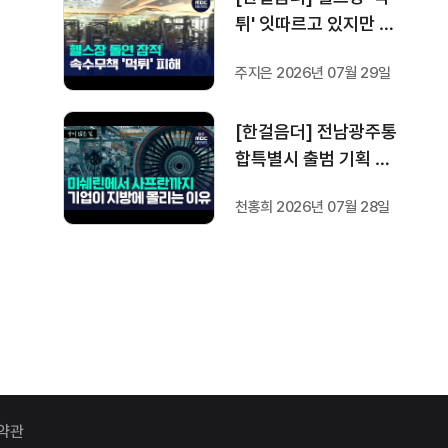
튀' 잇따르고 있지만 …
방지법은 국회서 낮잠
주지은 2026년 07월 29일
[한걸음더] 전남광주통
합특별시 출범 기획 보
도 [가지 않은 길] 2편
천홍희 2026년 07월 28일
지방이 주도한 투자..'유
럽 상위 5개 지역' 도약
비결은?
약관