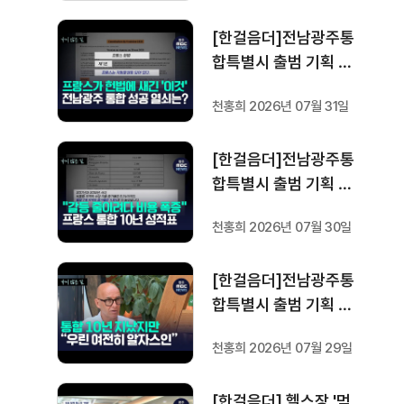
[한걸음더]전남광주통
합특별시 출범 기획 보
도 [가지 않은 길] 5편
천홍희 2026년 07월 31일
프랑스 헌법에 새긴 '지
방 분권'..전남광주 통합
[한걸음더]전남광주통
성공 조건은?
합특별시 출범 기획 보
도 [가지 않은 길] 4편
천홍희 2026년 07월 30일
프랑스 지역 통합 10년
성적표
[한걸음더]전남광주통
합특별시 출범 기획 보
도 [가지 않은 길] 3편
천홍희 2026년 07월 29일
프랑스 통합 10년 지났
지만..."우린 여전히 알
[한걸음더] 헬스장 '먹
자스인"