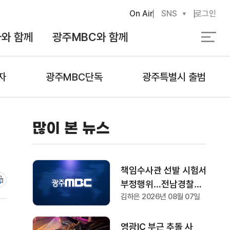
On Air
SNS
로그인
와 함께
광주MBC와 함께
검
색
자
광주MBC단독
광주특별시 출범
많이 본 뉴스
책임수사관 선발 시험서
부정행위…전남경찰청
김하은 2026년 08월 07일
"감찰 착수"
영광IC 부근 추돌 사