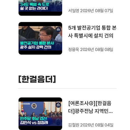
쉴 곳도 없다
서일영 2026년 08월 07일
5개 발전공기업 통합 본
사 특별시에 설치 건의
정용욱 2026년 08월 08일
[한걸음더]
[여론조사④][한걸음
더]광주전남 지역민들
은 어떤 후보를 더 선호
김철원 2026년 08월 04일
할까.. 변수는?