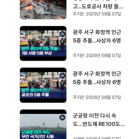
고...도로공사 차량 들이
주지은 2026년 08월 07일
받아 1명 부상
광주 서구 화정역 인근
5중 추돌...사상자 6명
주지은 2026년 08월 07일
광주 서구 화정역 인근
5중 추돌...사상자 6명
주지은 2026년 08월 07일
군공항 이전 다시 속
도…반도체·RE100도
'연쇄 시동'