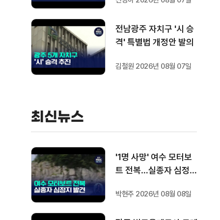
신광하 2026년 08월 07일
전남광주 자치구 '시 승
격' 특별법 개정안 발의
김철원 2026년 08월 07일
최신뉴스
'1명 사망' 여수 모터보
트 전복…실종자 심정지
상태로 발견
박현주 2026년 08월 08일