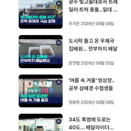
광주 빛고을대로서 트레
일러·트럭 충돌...일대 정
체
주지은 2026년 08월 08일
도시락 들고 온 우체국
집배원… 안부까지 배달
문연철 2026년 08월 05일
'여름 속 겨울' 빙상장..
공부 삼매경 수험생들
정용욱 2026년 08월 08일
34도 폭염에 도로는
40도… 배달라이더는