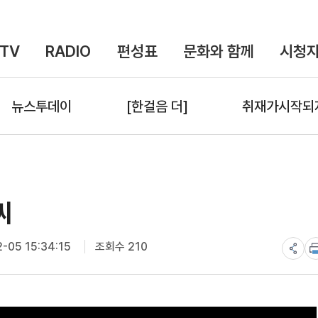
TV
RADIO
편성표
문화와 함께
시청자
뉴스투데이
[한걸음 더]
취재가시작되
씨
-05 15:34:15
조회수 210