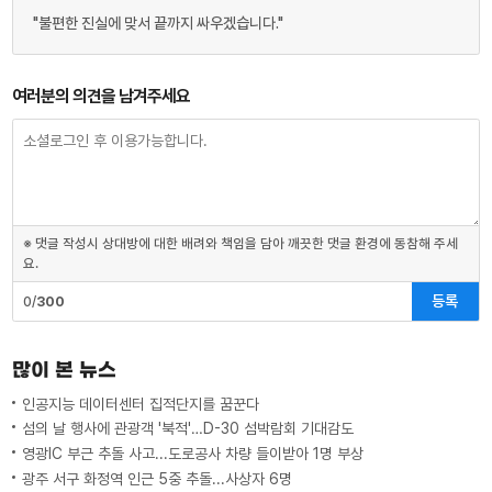
"불편한 진실에 맞서 끝까지 싸우겠습니다."
여러분의 의견을 남겨주세요
※ 댓글 작성시 상대방에 대한 배려와 책임을 담아 깨끗한 댓글 환경에 동참해 주세
요.
등록
0/
300
많이 본 뉴스
인공지능 데이터센터 집적단지를 꿈꾼다
섬의 날 행사에 관광객 '북적'…D-30 섬박람회 기대감도
영광IC 부근 추돌 사고...도로공사 차량 들이받아 1명 부상
광주 서구 화정역 인근 5중 추돌...사상자 6명