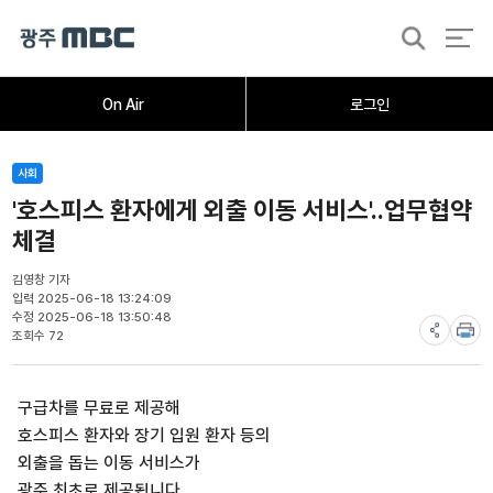
검
색
홈
오늘의뉴스
뉴스데스크
뉴스투데이
[한걸음 더]
취재가시작되자
광주M
On Air
로그인
사회
'호스피스 환자에게 외출 이동 서비스'..업무협약
체결
김영창 기자
입력 2025-06-18 13:24:09
수정 2025-06-18 13:50:48
조회수 72
구급차를 무료로 제공해
호스피스 환자와 장기 입원 환자 등의
외출을 돕는 이동 서비스가
광주 최초로 제공됩니다.