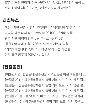
[충북] '꿈의 현미경' 한국새빛가속기 첫 삽‥ 1조 1천억 들여 2029년 완공
실업 뒤에야 지원?...여수, 고용위기지역 가능할까?
최신뉴스
책임수사관 선발 시험서 부정행위…전남경찰청 "감찰 착수"
군공항 이전 다시 속도…반도체·RE100도 '연쇄 시동'
광주 서구 화정역 인근 5중 추돌...사상자 6명
'통합해야 의대 신청'‥20일까지 추진 계획서 요청
"기억하겠습니다"..평화의 소녀상 닦기 나선 학생들
건져 올린 키조개 90%가 빈껍데기
[한걸음더]
[여론조사④][한걸음더]광주전남 지역민들은 어떤 후보를 더 선호할까.. 변수는?
[한걸음더]전남광주통합특별시 출범 기획 보도 [가지 않은 길] 5편 프랑스 헌법에 새긴 '지방 분권'..전남광주 통합 성공 조건은?
[한걸음더]전남광주통합특별시 출범 기획 보도 [가지 않은 길] 4편 프랑스 지역 통합 10년 성적표
[한걸음더]전남광주통합특별시 출범 기획 보도 [가지 않은 길] 3편 프랑스 통합 10년 지났지만..."우린 여전히 알자스인"
[한걸음더] 헬스장 '먹튀' 잇따르고 있지만 …방지법은 국회서 낮잠
[한걸음더] 전남광주통합특별시 출범 기획 보도 [가지 않은 길] 2편 지방이 주도한 투자..'유럽 상위 5개 지역' 도약 비결은?