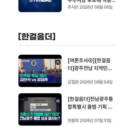
무부시장 후보에 백승주
주지은 2026년 08월 06일
·윤난실 최종 지명
[한걸음더]
[여론조사④][한걸음
더]광주전남 지역민들
은 어떤 후보를 더 선호
김철원 2026년 08월 04일
할까.. 변수는?
[한걸음더]전남광주통
합특별시 출범 기획 보
도 [가지 않은 길] 5편
천홍희 2026년 07월 31일
프랑스 헌법에 새긴 '지