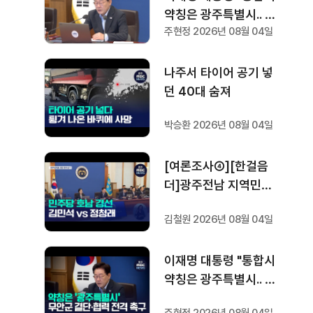
약칭은 광주특별시.. 공
주현정 2026년 08월 04일
항 이전 조속하게"
나주서 타이어 공기 넣
던 40대 숨져
박승환 2026년 08월 04일
[여론조사④][한걸음
더]광주전남 지역민들
은 어떤 후보를 더 선호
김철원 2026년 08월 04일
할까.. 변수는?
이재명 대통령 "통합시
약칭은 광주특별시.. 공
항 이전 조속하게"