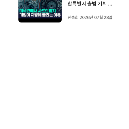
합특별시 출범 기획 보
도 [가지 않은 길] 2편
천홍희 2026년 07월 28일
지방이 주도한 투자..'유
럽 상위 5개 지역' 도약
비결은?