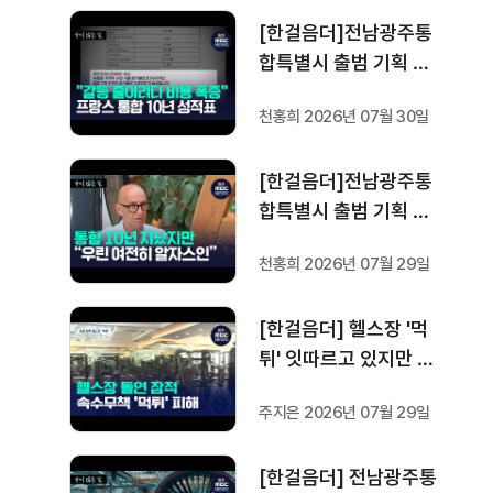
방 분권'..전남광주 통합
[한걸음더]전남광주통
성공 조건은?
합특별시 출범 기획 보
도 [가지 않은 길] 4편
천홍희 2026년 07월 30일
프랑스 지역 통합 10년
성적표
[한걸음더]전남광주통
합특별시 출범 기획 보
도 [가지 않은 길] 3편
천홍희 2026년 07월 29일
프랑스 통합 10년 지났
지만..."우린 여전히 알
[한걸음더] 헬스장 '먹
자스인"
튀' 잇따르고 있지만 …
방지법은 국회서 낮잠
주지은 2026년 07월 29일
[한걸음더] 전남광주통