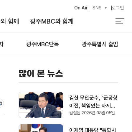
On Air
SNS
로그인
와 함께
광주MBC와 함께
검
색
자
광주MBC단독
광주특별시 출범
많이 본 뉴스
김산 무안군수, "군공항
이전, 책임있는 자세로
김철원 2026년 08월 05일
협의하겠다"
이재명 대통령 "통합시