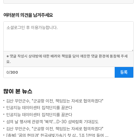
여러분의 의견을 남겨주세요
※ 댓글 작성시 상대방에 대한 배려와 책임을 담아 깨끗한 댓글 환경에 동참해 주세
요.
등록
0/
300
많이 본 뉴스
김산 무안군수, "군공항 이전, 책임있는 자세로 협의하겠다"
인공지능 데이터센터 집적단지를 꿈꾼다
인공지능 데이터센터 집적단지를 꿈꾼다
섬의 날 행사에 관광객 '북적'…D-30 섬박람회 기대감도
김산 무안군수, "군공항 이전, 책임있는 자세로 협의하겠다"
[충북] '꿈의 현미경' 한국새빛가속기 첫 삽‥ 1조 1천억 들여 2029년 완공