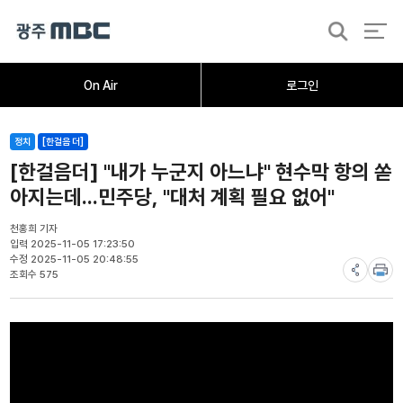
검
색
홈
오늘의뉴스
뉴스데스크
뉴스투데이
[한걸음 더]
취재가시작되자
광주M
On Air
로그인
정치
[한걸음 더]
[한걸음더] "내가 누군지 아느냐" 현수막 항의 쏟
아지는데...민주당, "대처 계획 필요 없어"
천홍희 기자
입력 2025-11-05 17:23:50
수정 2025-11-05 20:48:55
조회수 575