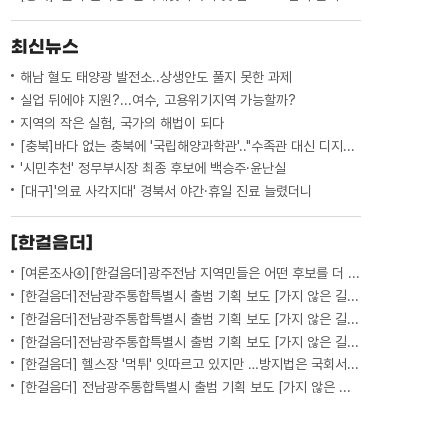
최신뉴스
해남 혈도 태양광 발전소..상생안도 풀지 못한 과제
실업 뒤에야 지원?...여수, 고용위기지역 가능할까?
지역의 작은 실험, 국가의 해법이 되다
[충북]바다 없는 충북에 '국립해양과학관'.."수족관 대신 디지털 아쿠아리움"
'시민추천' 정무부시장 최종 후보에 백승주·윤난실
[대구]'의료 사각지대' 경북서 야간·휴일 진료 늘렸더니
[한걸음더]
[여론조사④][한걸음더]광주전남 지역민들은 어떤 후보를 더 선호할까.. 변수는?
[한걸음더]전남광주통합특별시 출범 기획 보도 [가지 않은 길] 5편 프랑스 헌법에 새긴 '지방 분권'..전남광주 통합 성공 조건은?
[한걸음더]전남광주통합특별시 출범 기획 보도 [가지 않은 길] 4편 프랑스 지역 통합 10년 성적표
[한걸음더]전남광주통합특별시 출범 기획 보도 [가지 않은 길] 3편 프랑스 통합 10년 지났지만..."우린 여전히 알자스인"
[한걸음더] 헬스장 '먹튀' 잇따르고 있지만 …방지법은 국회서 낮잠
[한걸음더] 전남광주통합특별시 출범 기획 보도 [가지 않은 길] 2편 지방이 주도한 투자..'유럽 상위 5개 지역' 도약 비결은?