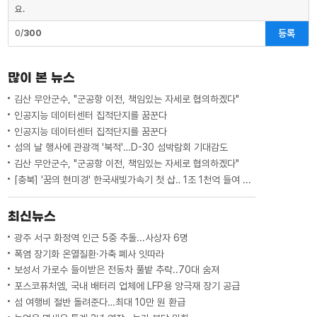
요.
등록
0/
300
많이 본 뉴스
김산 무안군수, "군공항 이전, 책임있는 자세로 협의하겠다"
인공지능 데이터센터 집적단지를 꿈꾼다
인공지능 데이터센터 집적단지를 꿈꾼다
섬의 날 행사에 관광객 '북적'…D-30 섬박람회 기대감도
김산 무안군수, "군공항 이전, 책임있는 자세로 협의하겠다"
[충북] '꿈의 현미경' 한국새빛가속기 첫 삽‥ 1조 1천억 들여 2029년 완공
최신뉴스
광주 서구 화정역 인근 5중 추돌...사상자 6명
폭염 장기화 온열질환·가축 폐사 잇따라
보성서 가로수 들이받은 전동차 풀밭 추락..70대 숨져
포스코퓨처엠, 국내 배터리 업체에 LFP용 양극재 장기 공급
섬 여행비 절반 돌려준다…최대 10만 원 환급