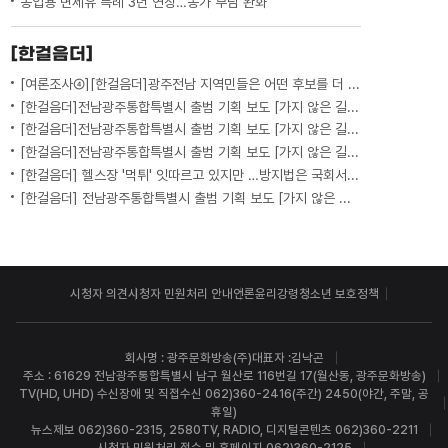
농업용 면세유 특례 3년 연장…농가 부담 완화
[한걸음더]
[여론조사④][한걸음더]광주전남 지역민들은 어떤 후보를 더 선호할까.. 변수는?
[한걸음더]전남광주통합특별시 출범 기획 보도 [가지 않은 길] 5편 프랑스 헌법에 새긴 '지방 분권'..전남광주 통합 성공 조건은?
[한걸음더]전남광주통합특별시 출범 기획 보도 [가지 않은 길] 4편 프랑스 지역 통합 10년 성적표
[한걸음더]전남광주통합특별시 출범 기획 보도 [가지 않은 길] 3편 프랑스 통합 10년 지났지만..."우린 여전히 알자스인"
[한걸음더] 헬스장 '먹튀' 잇따르고 있지만 …방지법은 국회서 낮잠
[한걸음더] 전남광주통합특별시 출범 기획 보도 [가지 않은 길] 2편 지방이 주도한 투자..'유럽 상위 5개 지역' 도약 비결은?
시청자 의견
시청자 민원처리 안내
언론윤리강령
청소년 보호정책
회사명 : 광주문화방송(주)
대표자 :김낙곤
주소 : 61629 전남광주통합특별시 남구 월산로 116번길 17(월산동, 광주문화방송)
TV(HD, UHD) 수신장애 및 직접수신 062)360-2416(주간) 2450(야간, 주말, 공
휴일)
뉴스제보 062)360-2315, 2580
TV, RADIO, 디지털콘텐츠 062)360-2211
시청자 민원처리 접수 및 홈페이지 062)360-2125