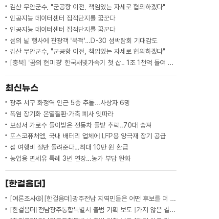
김산 무안군수, "군공항 이전, 책임있는 자세로 협의하겠다"
인공지능 데이터센터 집적단지를 꿈꾼다
인공지능 데이터센터 집적단지를 꿈꾼다
섬의 날 행사에 관광객 '북적'…D-30 섬박람회 기대감도
김산 무안군수, "군공항 이전, 책임있는 자세로 협의하겠다"
[충북] '꿈의 현미경' 한국새빛가속기 첫 삽‥ 1조 1천억 들여 2029년 완공
최신뉴스
광주 서구 화정역 인근 5중 추돌...사상자 6명
폭염 장기화 온열질환·가축 폐사 잇따라
보성서 가로수 들이받은 전동차 풀밭 추락..70대 숨져
포스코퓨처엠, 국내 배터리 업체에 LFP용 양극재 장기 공급
섬 여행비 절반 돌려준다…최대 10만 원 환급
농업용 면세유 특례 3년 연장…농가 부담 완화
[한걸음더]
[여론조사④][한걸음더]광주전남 지역민들은 어떤 후보를 더 선호할까.. 변수는?
[한걸음더]전남광주통합특별시 출범 기획 보도 [가지 않은 길] 5편 프랑스 헌법에 새긴 '지방 분권'..전남광주 통합 성공 조건은?