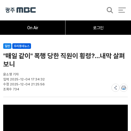
검
색
홈
오늘의뉴스
뉴스데스크
뉴스투데이
[한걸음 더]
취재가시작되자
광주M
On Air
로그인
일반
우리동네뉴스
"매일 같이" 폭행 당한 직원이 횡령?...내막 살펴
보니
윤소영 기자
입력 2025-12-04 17:34:32
수정 2025-12-04 21:25:56
조회수 734