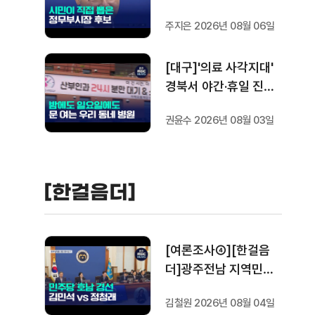
난실
주지은 2026년 08월 06일
[대구]'의료 사각지대'
경북서 야간·휴일 진료
늘렸더니
권윤수 2026년 08월 03일
[한걸음더]
[여론조사④][한걸음
더]광주전남 지역민들
은 어떤 후보를 더 선호
김철원 2026년 08월 04일
할까.. 변수는?