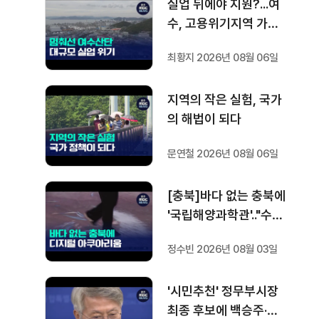
실업 뒤에야 지원?...여
수, 고용위기지역 가능
할까?
최황지 2026년 08월 06일
지역의 작은 실험, 국가
의 해법이 되다
문연철 2026년 08월 06일
[충북]바다 없는 충북에
'국립해양과학관'.."수족
관 대신 디지털 아쿠아
정수빈 2026년 08월 03일
리움"
'시민추천' 정무부시장
최종 후보에 백승주·윤