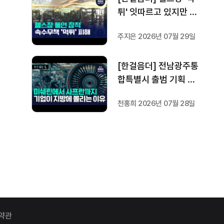
튀' 잇따르고 있지만 …
방지법은 국회서 낮잠
주지은 2026년 07월 29일
[한걸음더] 전남광주통
합특별시 출범 기획 보
도 [가지 않은 길] 2편
천홍희 2026년 07월 28일
지방이 주도한 투자..'유
럽 상위 5개 지역' 도약
비결은?
약관