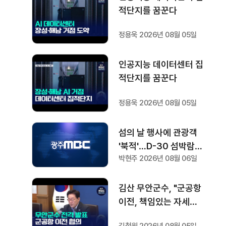
적단지를 꿈꾼다
정용욱 2026년 08월 05일
인공지능 데이터센터 집
적단지를 꿈꾼다
정용욱 2026년 08월 05일
섬의 날 행사에 관광객
'북적'…D-30 섬박람회
박현주 2026년 08월 06일
기대감도
김산 무안군수, "군공항
이전, 책임있는 자세로
협의하겠다"