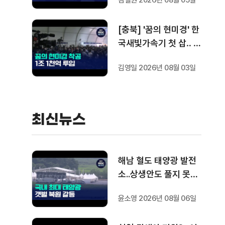
김철원 2026년 08월 05일
[충북] '꿈의 현미경' 한
국새빛가속기 첫 삽‥ 1
조 1천억 들여 2029년
김영일 2026년 08월 03일
완공
최신뉴스
해남 혈도 태양광 발전
소..상생안도 풀지 못한
과제
윤소영 2026년 08월 06일