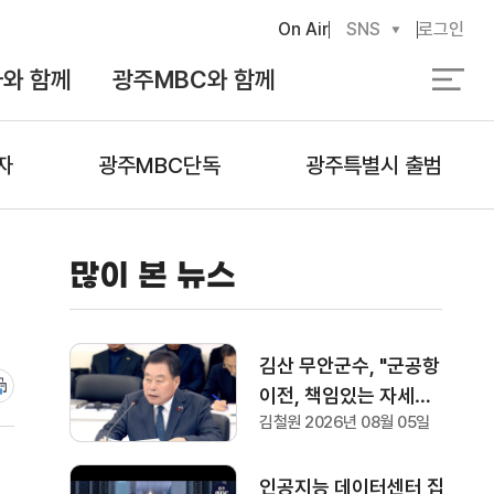
On Air
SNS
로그인
와 함께
광주MBC와 함께
검
색
자
광주MBC단독
광주특별시 출범
많이 본 뉴스
김산 무안군수, "군공항
이전, 책임있는 자세로
김철원 2026년 08월 05일
협의하겠다"
인공지능 데이터센터 집