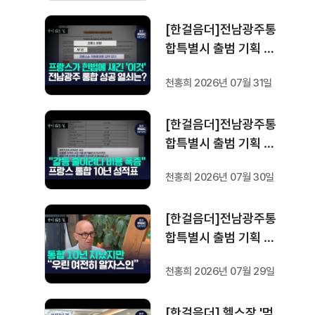
[한걸음더]전남광주통
합특별시 출범 기획 보
도 [가지 않은 길] 5편
천홍희 2026년 07월 31일
프랑스 헌법에 새긴 '지
방 분권'..전남광주 통합
[한걸음더]전남광주통
성공 조건은?
합특별시 출범 기획 보
도 [가지 않은 길] 4편
천홍희 2026년 07월 30일
프랑스 지역 통합 10년
성적표
[한걸음더]전남광주통
합특별시 출범 기획 보
도 [가지 않은 길] 3편
천홍희 2026년 07월 29일
프랑스 통합 10년 지났
지만..."우린 여전히 알
[한걸음더] 헬스장 '먹
자스인"