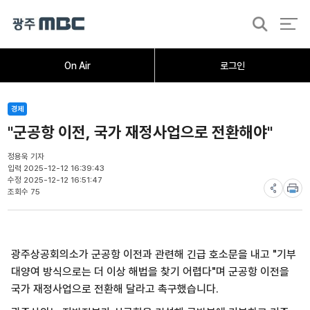
검
색
홈
오늘의뉴스
뉴스데스크
뉴스투데이
[한걸음 더]
취재가시작되자
광주M
On Air
로그인
경제
"군공항 이전, 국가 재정사업으로 전환해야"
정용욱 기자
입력 2025-12-12 16:39:43
수정 2025-12-12 16:51:47
조회수 75
광주상공회의소가 군공항 이전과 관련해 긴급 호소문을 내고 "기부
대양여 방식으로는 더 이상 해법을 찾기 어렵다"며 군공항 이전을
국가 재정사업으로 전환해 달라고 촉구했습니다.