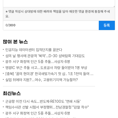
※ 댓글 작성시 상대방에 대한 배려와 책임을 담아 깨끗한 댓글 환경에 동참해 주세
요.
등록
0/
300
많이 본 뉴스
인공지능 데이터센터 집적단지를 꿈꾼다
섬의 날 행사에 관광객 '북적'…D-30 섬박람회 기대감도
광주 서구 화정역 인근 5중 추돌...사상자 6명
영광IC 부근 추돌 사고...도로공사 차량 들이받아 1명 부상
[충북] '꿈의 현미경' 한국새빛가속기 첫 삽‥ 1조 1천억 들여 2029년 완공
실업 뒤에야 지원?...여수, 고용위기지역 가능할까?
최신뉴스
군공항 이전 다시 속도…반도체·RE100도 '연쇄 시동'
책임수사관 선발 시험서 부정행위…전남경찰청 "감찰 착수"
광주 서구 화정역 인근 5중 추돌...사상자 6명