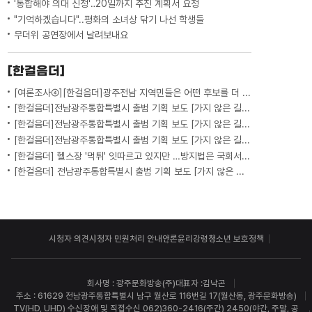
'통합해야 의대 신청'‥20일까지 추진 계획서 요청
"기억하겠습니다"..평화의 소녀상 닦기 나선 학생들
무더위 공연장에서 날려보내요
[한걸음더]
[여론조사④][한걸음더]광주전남 지역민들은 어떤 후보를 더 선호할까.. 변수는?
[한걸음더]전남광주통합특별시 출범 기획 보도 [가지 않은 길] 5편 프랑스 헌법에 새긴 '지방 분권'..전남광주 통합 성공 조건은?
[한걸음더]전남광주통합특별시 출범 기획 보도 [가지 않은 길] 4편 프랑스 지역 통합 10년 성적표
[한걸음더]전남광주통합특별시 출범 기획 보도 [가지 않은 길] 3편 프랑스 통합 10년 지났지만..."우린 여전히 알자스인"
[한걸음더] 헬스장 '먹튀' 잇따르고 있지만 …방지법은 국회서 낮잠
[한걸음더] 전남광주통합특별시 출범 기획 보도 [가지 않은 길] 2편 지방이 주도한 투자..'유럽 상위 5개 지역' 도약 비결은?
시청자 의견
시청자 민원처리 안내
언론윤리강령
청소년 보호정책
회사명 : 광주문화방송(주)
대표자 :김낙곤
주소 : 61629 전남광주통합특별시 남구 월산로 116번길 17(월산동, 광주문화방송)
TV(HD, UHD) 수신장애 및 직접수신 062)360-2416(주간) 2450(야간, 주말, 공