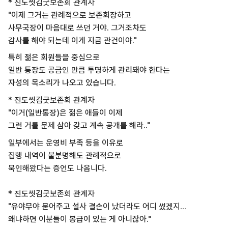
* 진도씻김굿보존회 관계자
"이제 그거는 관례적으로 보존회장하고
사무국장이 마음대로 쓰던 거야. 그거조차도
감사를 해야 되는데 이게 지금 관건이야."
특히 젊은 회원들을 중심으로
일반 통장도 공금인 만큼 투명하게 관리돼야 한다는
자성의 목소리가 나오고 있습니다.
* 진도씻김굿보존회 관계자
"이거(일반통장)은 젊은 애들이 이제
그런 거를 문제 삼아 갖고 계속 공개를 해라.."
일부에서는 운영비 부족 등을 이유로
집행 내역이 불분명해도 관례적으로
묵인해왔다는 증언도 나옵니다.
* 진도씻김굿보존회 관계자
"유야무야 묻어주고 설사 결손이 났더라도 어디 썼겠지...
왜냐하면 이분들이 봉급이 있는 게 아니잖아."