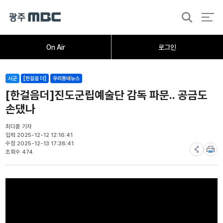
검
색
홈
오늘의뉴스
뉴스데스크
뉴스투데이
[한걸음 더]
취재가시작되자
광주M
On Air
로그인
시군
[한걸음 더]
우리동네뉴스
[한걸음더]진도군립예술단 감독 파문.. 공금도
손댔나
최다훈 기자
입력 2025-12-12 12:16:41
수정 2025-12-13 17:38:41
조회수 474