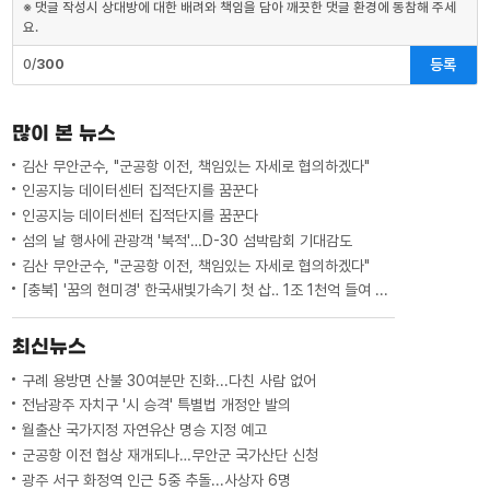
※ 댓글 작성시 상대방에 대한 배려와 책임을 담아 깨끗한 댓글 환경에 동참해 주세
요.
등록
0/
300
많이 본 뉴스
김산 무안군수, "군공항 이전, 책임있는 자세로 협의하겠다"
인공지능 데이터센터 집적단지를 꿈꾼다
인공지능 데이터센터 집적단지를 꿈꾼다
섬의 날 행사에 관광객 '북적'…D-30 섬박람회 기대감도
김산 무안군수, "군공항 이전, 책임있는 자세로 협의하겠다"
[충북] '꿈의 현미경' 한국새빛가속기 첫 삽‥ 1조 1천억 들여 2029년 완공
최신뉴스
구례 용방면 산불 30여분만 진화...다친 사람 없어
전남광주 자치구 '시 승격' 특별법 개정안 발의
월출산 국가지정 자연유산 명승 지정 예고
군공항 이전 협상 재개되나…무안군 국가산단 신청
광주 서구 화정역 인근 5중 추돌...사상자 6명