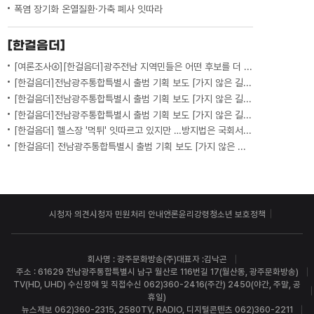
폭염 장기화 온열질환·가축 폐사 잇따라
[한걸음더]
[여론조사④][한걸음더]광주전남 지역민들은 어떤 후보를 더 선호할까.. 변수는?
[한걸음더]전남광주통합특별시 출범 기획 보도 [가지 않은 길] 5편 프랑스 헌법에 새긴 '지방 분권'..전남광주 통합 성공 조건은?
[한걸음더]전남광주통합특별시 출범 기획 보도 [가지 않은 길] 4편 프랑스 지역 통합 10년 성적표
[한걸음더]전남광주통합특별시 출범 기획 보도 [가지 않은 길] 3편 프랑스 통합 10년 지났지만..."우린 여전히 알자스인"
[한걸음더] 헬스장 '먹튀' 잇따르고 있지만 …방지법은 국회서 낮잠
[한걸음더] 전남광주통합특별시 출범 기획 보도 [가지 않은 길] 2편 지방이 주도한 투자..'유럽 상위 5개 지역' 도약 비결은?
시청자 의견
시청자 민원처리 안내
언론윤리강령
청소년 보호정책
회사명 : 광주문화방송(주)
대표자 :김낙곤
주소 : 61629 전남광주통합특별시 남구 월산로 116번길 17(월산동, 광주문화방송)
TV(HD, UHD) 수신장애 및 직접수신 062)360-2416(주간) 2450(야간, 주말, 공
휴일)
뉴스제보 062)360-2315, 2580
TV, RADIO, 디지털콘텐츠 062)360-2211