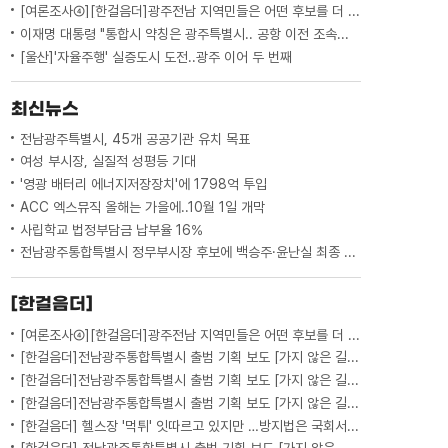
[여론조사④][한걸음더]광주전남 지역민들은 어떤 후보를 더 선호할까.. 변수는?
이재명 대통령 "통합시 약칭은 광주특별시.. 공항 이전 조속하게"
[울산]'자율주행' 실증도시 도전..광주 이어 두 번째
최신뉴스
전남광주특별시, 45개 공공기관 유치 목표
여성 부시장, 실질적 성평등 기대
'영광 배터리 에너지저장장치'에 1798억 투입
ACC 엑스뮤직 올해는 가을에..10월 1일 개막
사립학교 법정부담금 납부율 16%
전남광주통합특별시 정무부시장 후보에 백승주·윤난실 최종 지명
[한걸음더]
[여론조사④][한걸음더]광주전남 지역민들은 어떤 후보를 더 선호할까.. 변수는?
[한걸음더]전남광주통합특별시 출범 기획 보도 [가지 않은 길] 5편 프랑스 헌법에 새긴 '지방 분권'..전남광주 통합 성공 조건은?
[한걸음더]전남광주통합특별시 출범 기획 보도 [가지 않은 길] 4편 프랑스 지역 통합 10년 성적표
[한걸음더]전남광주통합특별시 출범 기획 보도 [가지 않은 길] 3편 프랑스 통합 10년 지났지만..."우린 여전히 알자스인"
[한걸음더] 헬스장 '먹튀' 잇따르고 있지만 …방지법은 국회서 낮잠