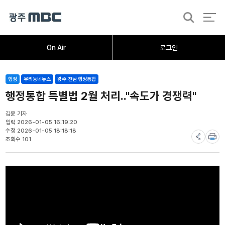
검
색
홈
오늘의뉴스
뉴스데스크
뉴스투데이
[한걸음 더]
취재가시작되자
광주M
On Air
로그인
행정
우리동네뉴스
광주·전남 행정통합
행정통합 특별법 2월 처리.."속도가 경쟁력"
김윤 기자
입력 2026-01-05 16:19:20
수정 2026-01-05 18:18:18
조회수 101