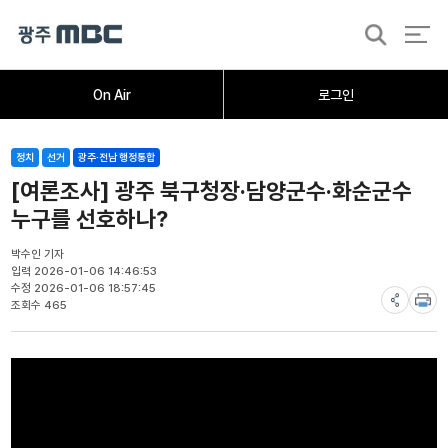
검
색
홈
오늘의뉴스
뉴스데스크
뉴스투데이
[한걸음 더]
취재가시작되자
광주M
On Air
로그인
정치
선거
광주·전남 행정통합
[여론조사] 광주 북구청장·담양군수·화순군수
누구를 선호하나?
박수인 기자
입력 2026-01-06 14:46:53
수정 2026-01-06 18:57:45
조회수 465