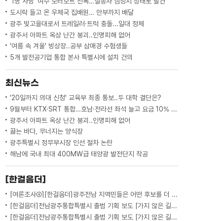
'1명 사망' 여수 모터보트 전복…실종자 심정지 상태로 발견
도시락 들고 온 우체국 집배원… 안부까지 배달
광주 빛고을대로서 트레일러·트럭 충돌...일대 정체
광주서 아파트 옥상 난간 붕괴..인명피해 없어
'여름 속 겨울' 빙상장..공부 삼매경 수험생들
5개 발전공기업 통합 본사 특별시에 설치 건의
최신뉴스
'20일까지 의대 신청' 교육부 최종 통보..두 대학 결단은?
9월부터 KTX·SRT 통합…호남·전라선 좌석 늘고 요금 10% 인하
광주서 아파트 옥상 난간 붕괴..인명피해 없어
끓는 바다, 무너지는 양식장
광주특별시 정무부시장 인선 절차 논란
해남에 국내 최대 400MW급 태양광 발전단지 착공
[한걸음더]
[여론조사④][한걸음더]광주전남 지역민들은 어떤 후보를 더 선호할까.. 변수는?
[한걸음더]전남광주통합특별시 출범 기획 보도 [가지 않은 길] 5편 프랑스 헌법에 새긴 '지방 분권'..전남광주 통합 성공 조건은?
[한걸음더]전남광주통합특별시 출범 기획 보도 [가지 않은 길] 4편 프랑스 지역 통합 10년 성적표