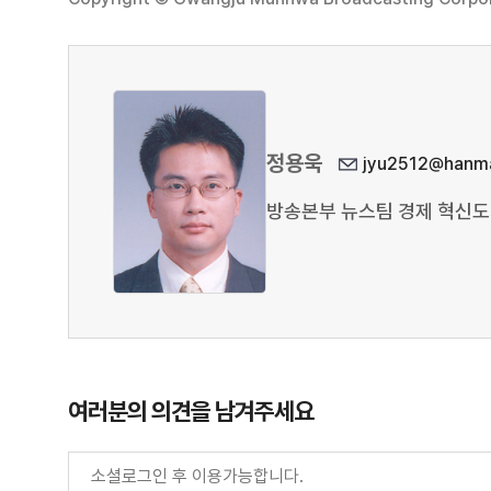
정용욱
jyu2512@hanma
방송본부 뉴스팀 경제 혁신
여러분의 의견을 남겨주세요