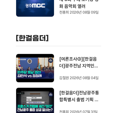
화 음악회 열려
천홍희 2026년 08월 09일
[한걸음더]
[여론조사④][한걸음
더]광주전남 지역민들
은 어떤 후보를 더 선호
김철원 2026년 08월 04일
할까.. 변수는?
[한걸음더]전남광주통
합특별시 출범 기획 보
도 [가지 않은 길] 5편
천홍희 2026년 07월 31일