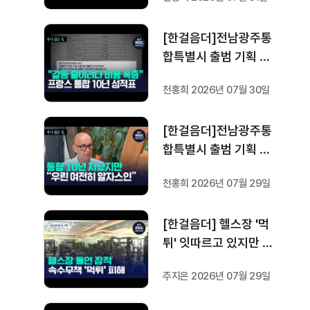
프랑스 헌법에 새긴 '지
방 분권'..전남광주 통합
[한걸음더]전남광주통
성공 조건은?
합특별시 출범 기획 보
도 [가지 않은 길] 4편
천홍희 2026년 07월 30일
프랑스 지역 통합 10년
성적표
[한걸음더]전남광주통
합특별시 출범 기획 보
도 [가지 않은 길] 3편
천홍희 2026년 07월 29일
프랑스 통합 10년 지났
지만..."우린 여전히 알
[한걸음더] 헬스장 '먹
자스인"
튀' 잇따르고 있지만 …
방지법은 국회서 낮잠
주지은 2026년 07월 29일