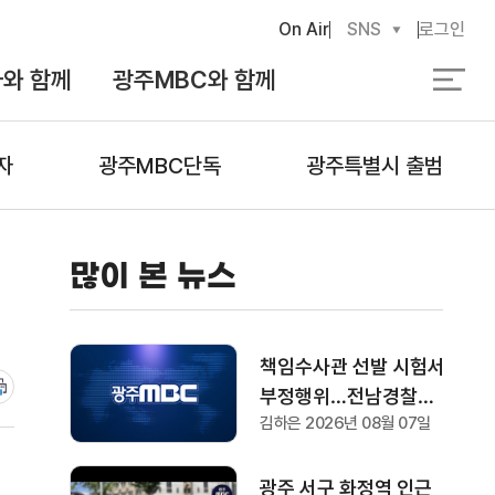
On Air
SNS
로그인
와 함께
광주MBC와 함께
검
색
자
광주MBC단독
광주특별시 출범
많이 본 뉴스
책임수사관 선발 시험서
부정행위…전남경찰청
김하은 2026년 08월 07일
"감찰 착수"
광주 서구 화정역 인근