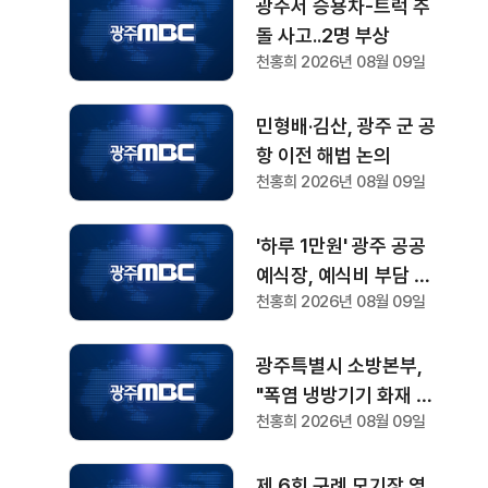
광주서 승용차-트럭 추
돌 사고..2명 부상
천홍희 2026년 08월 09일
민형배·김산, 광주 군 공
항 이전 해법 논의
천홍희 2026년 08월 09일
'하루 1만원' 광주 공공
예식장, 예식비 부담 줄
천홍희 2026년 08월 09일
여
광주특별시 소방본부,
"폭염 냉방기기 화재 주
천홍희 2026년 08월 09일
의"
제 6회 구례 모기장 영