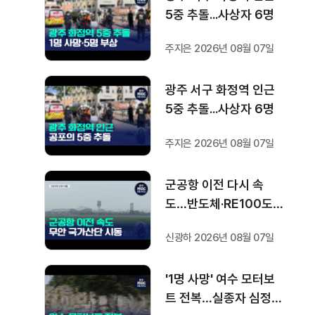
5중 추돌...사상자 6명
주지은 2026년 08월 07일
광주 서구 화정역 인근
5중 추돌...사상자 6명
주지은 2026년 08월 07일
군공항 이전 다시 속
도…반도체·RE100도
'연쇄 시동'
신광하 2026년 08월 07일
'1명 사망' 여수 모터보
트 전복…실종자 심정지