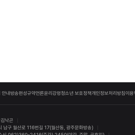
 안내
방송편성규약
언론윤리강령
청소년 보호정책
개인정보처리방침
이용
:김낙곤
시 남구 월산로 116번길 17(월산동, 광주문화방송)
수신 062)360-2416(주간) 2450(야간, 주말, 공휴일)