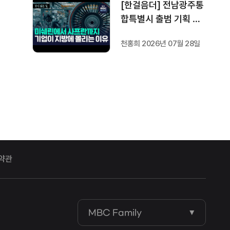
[한걸음더] 전남광주통
합특별시 출범 기획 보
도 [가지 않은 길] 2편
천홍희 2026년 07월 28일
지방이 주도한 투자..'유
럽 상위 5개 지역' 도약
비결은?
약관
MBC Family