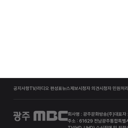
공지사항
TV/라디오 편성표
뉴스제보
시청자 의견
시청자 민원처리
광주MBC
회사명 : 광주문화방송(주)
대표자 
주소 : 61629 전남광주통합특별
TV(HD, UHD) 수신장애 및 직접