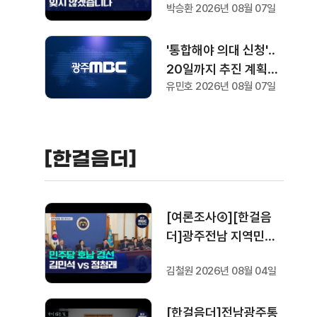
박승환 2026년 08월 07일
'통합해야 의대 신청'‥
20일까지 추진 계획서
유민호 2026년 08월 07일
요청
[한걸음더]
[여론조사④][한걸음
더]광주전남 지역민들
은 어떤 후보를 더 선호
김철원 2026년 08월 04일
할까.. 변수는?
[한걸음더]전남광주통