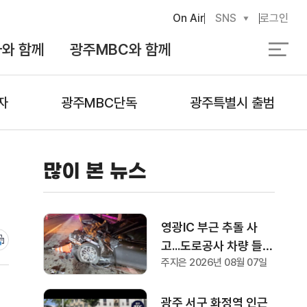
On Air
SNS
로그인
와 함께
광주MBC와 함께
검
색
자
광주MBC단독
광주특별시 출범
많이 본 뉴스
영광IC 부근 추돌 사
고...도로공사 차량 들이
주지은 2026년 08월 07일
받아 1명 부상
광주 서구 화정역 인근