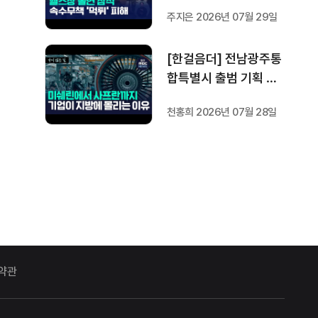
방지법은 국회서 낮잠
주지은 2026년 07월 29일
[한걸음더] 전남광주통
합특별시 출범 기획 보
도 [가지 않은 길] 2편
천홍희 2026년 07월 28일
지방이 주도한 투자..'유
럽 상위 5개 지역' 도약
비결은?
약관