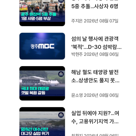
5중 추돌...사상자 6명
주지은 2026년 08월 07일
섬의 날 행사에 관광객
'북적'…D-30 섬박람회
박현주 2026년 08월 06일
기대감도
해남 혈도 태양광 발전
소..상생안도 풀지 못한
과제
윤소영 2026년 08월 06일
실업 뒤에야 지원?...여
수, 고용위기지역 가능
할까?