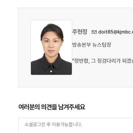
주현정
doit85@kjmbc.c
방송본부 뉴스팀장
"정반합, 그 징검다리가 되겠
여러분의 의견을 남겨주세요