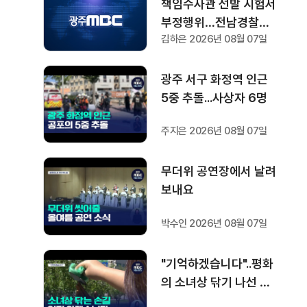
책임수사관 선발 시험서
부정행위…전남경찰청
김하은 2026년 08월 07일
"감찰 착수"
광주 서구 화정역 인근
5중 추돌...사상자 6명
주지은 2026년 08월 07일
무더위 공연장에서 날려
보내요
박수인 2026년 08월 07일
"기억하겠습니다"..평화
의 소녀상 닦기 나선 학
생들