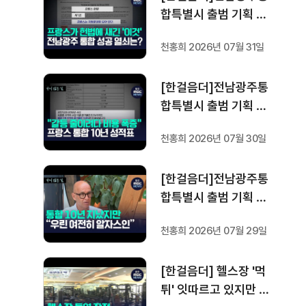
합특별시 출범 기획 보
도 [가지 않은 길] 5편
천홍희 2026년 07월 31일
프랑스 헌법에 새긴 '지
방 분권'..전남광주 통합
[한걸음더]전남광주통
성공 조건은?
합특별시 출범 기획 보
도 [가지 않은 길] 4편
천홍희 2026년 07월 30일
프랑스 지역 통합 10년
성적표
[한걸음더]전남광주통
합특별시 출범 기획 보
도 [가지 않은 길] 3편
천홍희 2026년 07월 29일
프랑스 통합 10년 지났
지만..."우린 여전히 알
[한걸음더] 헬스장 '먹
자스인"
튀' 잇따르고 있지만 …