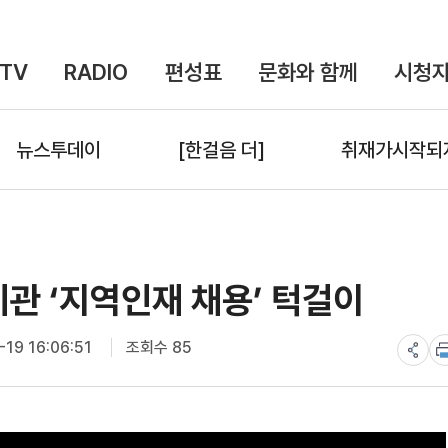
TV
RADIO
편성표
문화와 함께
시청자
뉴스투데이
[한걸음 더]
취재가시작되
 ‘지역인재 채용’ 턱걸이
19 16:06:51
조회수 85