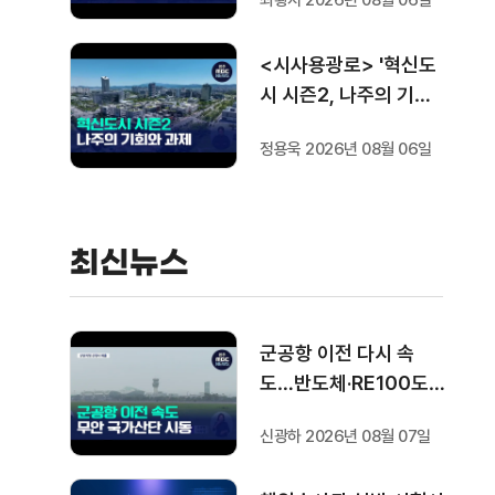
최황지 2026년 08월 06일
<시사용광로> '혁신도
시 시즌2, 나주의 기회
와 과제'
정용욱 2026년 08월 06일
최신뉴스
군공항 이전 다시 속
도…반도체·RE100도
'연쇄 시동'
신광하 2026년 08월 07일