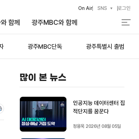
On Air
SNS
로그인
와 함께
광주MBC와 함께
검
색
자
광주MBC단독
광주특별시 출범
많이 본 뉴스
인공지능 데이터센터 집
적단지를 꿈꾼다
정용욱 2026년 08월 05일