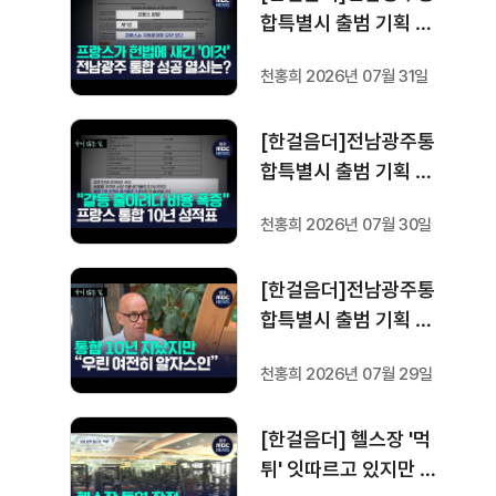
합특별시 출범 기획 보
도 [가지 않은 길] 5편
천홍희 2026년 07월 31일
프랑스 헌법에 새긴 '지
방 분권'..전남광주 통합
[한걸음더]전남광주통
성공 조건은?
합특별시 출범 기획 보
도 [가지 않은 길] 4편
천홍희 2026년 07월 30일
프랑스 지역 통합 10년
성적표
[한걸음더]전남광주통
합특별시 출범 기획 보
도 [가지 않은 길] 3편
천홍희 2026년 07월 29일
프랑스 통합 10년 지났
지만..."우린 여전히 알
[한걸음더] 헬스장 '먹
자스인"
튀' 잇따르고 있지만 …