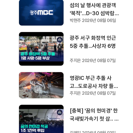
섬의 날 행사에 관광객
'북적'…D-30 섬박람회
박현주 2026년 08월 06일
기대감도
광주 서구 화정역 인근
5중 추돌...사상자 6명
주지은 2026년 08월 07일
영광IC 부근 추돌 사
고...도로공사 차량 들이
주지은 2026년 08월 07일
받아 1명 부상
[충북] '꿈의 현미경' 한
국새빛가속기 첫 삽‥ 1
조 1천억 들여 2029년