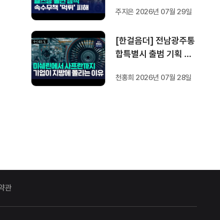
방지법은 국회서 낮잠
주지은 2026년 07월 29일
[한걸음더] 전남광주통
합특별시 출범 기획 보
도 [가지 않은 길] 2편
천홍희 2026년 07월 28일
지방이 주도한 투자..'유
럽 상위 5개 지역' 도약
비결은?
약관