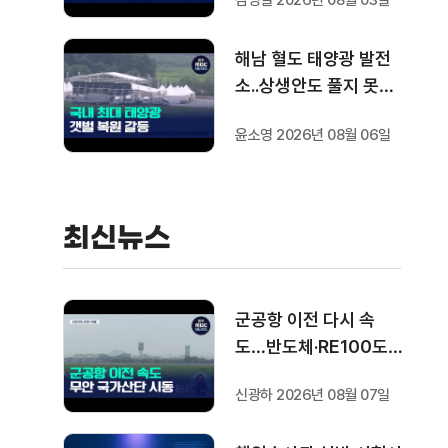
김영일 2026년 08월 03일
완공
해남 혈도 태양광 발전
소..상생안도 풀지 못한
과제
윤소영 2026년 08월 06일
최신뉴스
군공항 이전 다시 속
도…반도체·RE100도
'연쇄 시동'
신광하 2026년 08월 07일