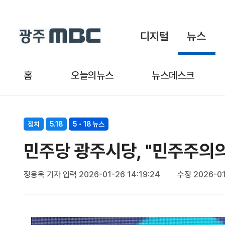
디지털
뉴스
홈
오늘의뉴스
뉴스데스크
정치
5.18
5・18 뉴스
민주당 광주시당, "민주주의의
정용욱 기자
입력 2026-01-26 14:19:24
수정 2026-01