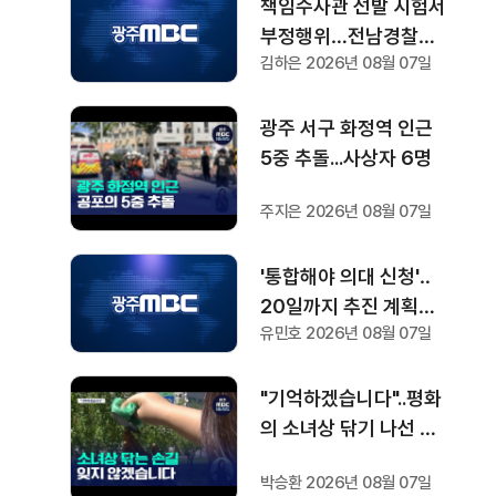
책임수사관 선발 시험서
부정행위…전남경찰청
김하은 2026년 08월 07일
"감찰 착수"
광주 서구 화정역 인근
5중 추돌...사상자 6명
주지은 2026년 08월 07일
'통합해야 의대 신청'‥
20일까지 추진 계획서
유민호 2026년 08월 07일
요청
"기억하겠습니다"..평화
의 소녀상 닦기 나선 학
생들
박승환 2026년 08월 07일