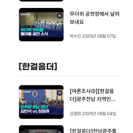
무더위 공연장에서 날려
보내요
박수인 2026년 08월 07일
[한걸음더]
[여론조사④][한걸음
더]광주전남 지역민들
은 어떤 후보를 더 선호
김철원 2026년 08월 04일
할까.. 변수는?
[한걸음더]전남광주통