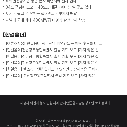
5개 발전공기업 통합 본사 특별시에 설치 건의
34도 폭염에 도로는 40도… 배달라이더는 쉴 곳도 없다
도시락 들고 온 우체국 집배원… 안부까지 배달
해남에 국내 최대 400MW급 태양광 발전단지 착공
[한걸음더]
[여론조사④][한걸음더]광주전남 지역민들은 어떤 후보를 더 선호할까.. 변수는?
[한걸음더]전남광주통합특별시 출범 기획 보도 [가지 않은 길] 5편 프랑스 헌법에 새긴 '지방 분권'..전남광주 통합 성공 조건은?
[한걸음더]전남광주통합특별시 출범 기획 보도 [가지 않은 길] 4편 프랑스 지역 통합 10년 성적표
[한걸음더]전남광주통합특별시 출범 기획 보도 [가지 않은 길] 3편 프랑스 통합 10년 지났지만..."우린 여전히 알자스인"
[한걸음더] 헬스장 '먹튀' 잇따르고 있지만 …방지법은 국회서 낮잠
[한걸음더] 전남광주통합특별시 출범 기획 보도 [가지 않은 길] 2편 지방이 주도한 투자..'유럽 상위 5개 지역' 도약 비결은?
시청자 의견
시청자 민원처리 안내
언론윤리강령
청소년 보호정책
회사명 : 광주문화방송(주)
대표자 :김낙곤
주소 : 61629 전남광주통합특별시 남구 월산로 116번길 17(월산동, 광주문화방송)