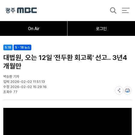
검
색
홈
오늘의뉴스
뉴스데스크
뉴스투데이
[한걸음 더]
취재가시작되자
광주M
On Air
로그인
5.18
5・18 뉴스
대법원, 오는 12일 '전두환 회고록' 선고.. 3년4
개월만
박승환 기자
입력 2026-02-02 11:51:13
수정 2026-02-02 15:29:16
조회수 77