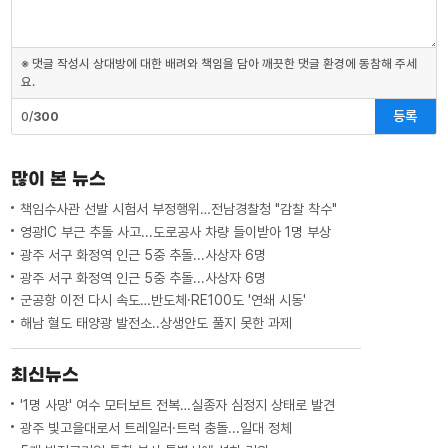
※ 댓글 작성시 상대방에 대한 배려와 책임을 담아 깨끗한 댓글 환경에 동참해 주세
요.
등록
0/
300
많이 본 뉴스
책임수사관 선발 시험서 부정행위…전남경찰청 "감찰 착수"
영광IC 부근 추돌 사고...도로공사 차량 들이받아 1명 부상
광주 서구 화정역 인근 5중 추돌...사상자 6명
광주 서구 화정역 인근 5중 추돌...사상자 6명
군공항 이전 다시 속도…반도체·RE100도 '연쇄 시동'
해남 혈도 태양광 발전소..상생안도 풀지 못한 과제
최신뉴스
'1명 사망' 여수 모터보트 전복…실종자 심정지 상태로 발견
광주 빛고을대로서 트레일러·트럭 충돌...일대 정체