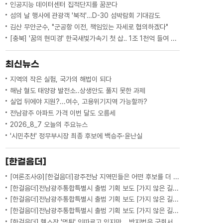
인공지능 데이터센터 집적단지를 꿈꾼다
섬의 날 행사에 관광객 '북적'…D-30 섬박람회 기대감도
김산 무안군수, "군공항 이전, 책임있는 자세로 협의하겠다"
[충북] '꿈의 현미경' 한국새빛가속기 첫 삽‥ 1조 1천억 들여 2029년 완공
최신뉴스
지역의 작은 실험, 국가의 해법이 되다
해남 혈도 태양광 발전소..상생안도 풀지 못한 과제
실업 뒤에야 지원?...여수, 고용위기지역 가능할까?
전남광주 아파트 가격 이번 달도 오름세
2026_8_7 오늘의 주요뉴스
'시민추천' 정무부시장 최종 후보에 백승주·윤난실
[한걸음더]
[여론조사④][한걸음더]광주전남 지역민들은 어떤 후보를 더 선호할까.. 변수는?
[한걸음더]전남광주통합특별시 출범 기획 보도 [가지 않은 길] 5편 프랑스 헌법에 새긴 '지방 분권'..전남광주 통합 성공 조건은?
[한걸음더]전남광주통합특별시 출범 기획 보도 [가지 않은 길] 4편 프랑스 지역 통합 10년 성적표
[한걸음더]전남광주통합특별시 출범 기획 보도 [가지 않은 길] 3편 프랑스 통합 10년 지났지만..."우린 여전히 알자스인"
[한걸음더] 헬스장 '먹튀' 잇따르고 있지만 …방지법은 국회서 낮잠