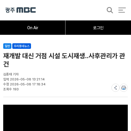
검
색
홈
오늘의뉴스
뉴스데스크
뉴스투데이
[한걸음 더]
취재가시작되자
광주M
On Air
로그인
일반
우리동네뉴스
재개발 대신 거점 시설 도시재생..사후관리가 관
건
김종태 기자
입력 2026-05-08 13:21:14
수정 2026-05-08 17:18:34
조회수 193