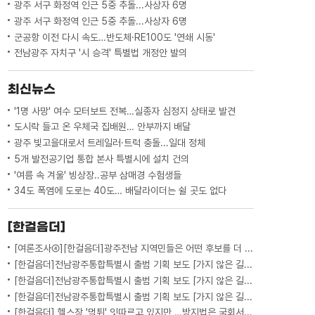
광주 서구 화정역 인근 5중 추돌...사상자 6명
광주 서구 화정역 인근 5중 추돌...사상자 6명
군공항 이전 다시 속도…반도체·RE100도 '연쇄 시동'
전남광주 자치구 '시 승격' 특별법 개정안 발의
최신뉴스
'1명 사망' 여수 모터보트 전복…실종자 심정지 상태로 발견
도시락 들고 온 우체국 집배원… 안부까지 배달
광주 빛고을대로서 트레일러·트럭 충돌...일대 정체
5개 발전공기업 통합 본사 특별시에 설치 건의
'여름 속 겨울' 빙상장..공부 삼매경 수험생들
34도 폭염에 도로는 40도… 배달라이더는 쉴 곳도 없다
[한걸음더]
[여론조사④][한걸음더]광주전남 지역민들은 어떤 후보를 더 선호할까.. 변수는?
[한걸음더]전남광주통합특별시 출범 기획 보도 [가지 않은 길] 5편 프랑스 헌법에 새긴 '지방 분권'..전남광주 통합 성공 조건은?
[한걸음더]전남광주통합특별시 출범 기획 보도 [가지 않은 길] 4편 프랑스 지역 통합 10년 성적표
[한걸음더]전남광주통합특별시 출범 기획 보도 [가지 않은 길] 3편 프랑스 통합 10년 지났지만..."우린 여전히 알자스인"
[한걸음더] 헬스장 '먹튀' 잇따르고 있지만 …방지법은 국회서 낮잠