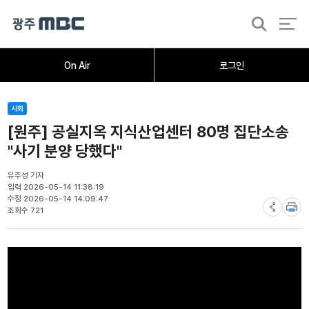
검
색
홈
오늘의뉴스
뉴스데스크
뉴스투데이
[한걸음 더]
취재가시작되자
광주M
On Air
로그인
사회
[원주] 공실지옥 지식산업센터 80명 집단소송
"사기 분양 당했다"
유주성 기자
입력 2026-05-14 11:38:19
수정 2026-05-14 14:09:47
조회수 721