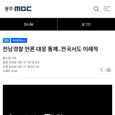
검
색
홈
오늘의뉴스
뉴스데스크
뉴스투데이
[한걸음 더]
취재가시작되자
광주M
On Air
로그인
일반
우리동네뉴스
전남경찰 언론 대응 통제..전국서도 이례적
윤소영 기자
입력 2026-05-17 15:16:09
수정 2026-05-17 15:52:42
조회수 478