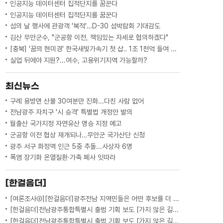
인공지능 데이터센터 집적단지를 꿈꾼다
인공지능 데이터센터 집적단지를 꿈꾼다
섬의 날 행사에 관광객 '북적'…D-30 섬박람회 기대감도
김산 무안군수, "군공항 이전, 책임있는 자세로 협의하겠다"
[충북] '꿈의 현미경' 한국새빛가속기 첫 삽‥ 1조 1천억 들여 2029년 완공
실업 뒤에야 지원?...여수, 고용위기지역 가능할까?
최신뉴스
구례 용방면 산불 30여분만 진화...다친 사람 없어
전남광주 자치구 '시 승격' 특별법 개정안 발의
월출산 국가지정 자연유산 명승 지정 예고
군공항 이전 협상 재개되나…무안군 국가산단 신청
광주 서구 화정역 인근 5중 추돌...사상자 6명
폭염 장기화 온열질환·가축 폐사 잇따라
[한걸음더]
[여론조사④][한걸음더]광주전남 지역민들은 어떤 후보를 더 선호할까.. 변수는?
[한걸음더]전남광주통합특별시 출범 기획 보도 [가지 않은 길] 5편 프랑스 헌법에 새긴 '지방 분권'..전남광주 통합 성공 조건은?
[한걸음더]전남광주통합특별시 출범 기획 보도 [가지 않은 길] 4편 프랑스 지역 통합 10년 성적표