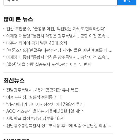
많이 본 뉴스
김산 무안군수, "군공항 이전, 책임있는 자세로 협의하겠다"
이재명 대통령 "통합시 약칭은 광주특별시.. 공항 이전 조속하게"
나주서 타이어 공기 넣던 40대 숨져
[여론조사④][한걸음더]광주전남 지역민들은 어떤 후보를 더 선호할까.. 변수는?
이재명 대통령 "통합시 약칭은 광주특별시.. 공항 이전 조속하게"
[울산]'자율주행' 실증도시 도전..광주 이어 두 번째
최신뉴스
전남광주특별시, 45개 공공기관 유치 목표
여성 부시장, 실질적 성평등 기대
'영광 배터리 에너지저장장치'에 1798억 투입
ACC 엑스뮤직 올해는 가을에..10월 1일 개막
사립학교 법정부담금 납부율 16%
전남광주통합특별시 정무부시장 후보에 백승주·윤난실 최종 지명