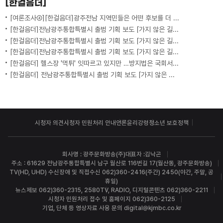
[한걸음더]
[여론조사④][한걸음더]광주전남 지역민들은 어떤 후보를 더 선호할까.. 변수는?
[한걸음더]전남광주통합특별시 출범 기획 보도 [가지 않은 길] 5편 프랑스 헌법에 새긴 '지방 분권'..전남광주 통합 성공 조건은?
[한걸음더]전남광주통합특별시 출범 기획 보도 [가지 않은 길] 4편 프랑스 지역 통합 10년 성적표
[한걸음더]전남광주통합특별시 출범 기획 보도 [가지 않은 길] 3편 프랑스 통합 10년 지났지만..."우린 여전히 알자스인"
[한걸음더] 헬스장 '먹튀' 잇따르고 있지만 …방지법은 국회서 낮잠
[한걸음더] 전남광주통합특별시 출범 기획 보도 [가지 않은 길] 2편 지방이 주도한 투자..'유럽 상위 5개 지역' 도약 비결은?
시청자 의견
시청자 민원처리 안내
언론윤리강령
청소년 보호정책
회사명 : 광주문화방송(주)
대표자 :김낙곤
주소 : 61629 전남광주통합특별시 남구 월산로 116번길 17(월산동, 광주문화방송)
TV(HD, UHD) 수신장애 및 직접수신 062)360-2416(주간) 2450(야간, 주말, 공
휴일)
뉴스제보 062)360-2315, 2580
TV, RADIO, 디지털콘텐츠 062)360-2211
시청자 민원처리 접수 및 홈페이지 062)360-2125
기업, 단체 등 영상자료 사용 문의 digital@kjmbc.co.kr