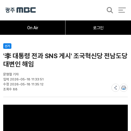
검
색
홈
오늘의뉴스
뉴스데스크
뉴스투데이
[한걸음 더]
취재가시작되자
광주M
On Air
로그인
선거
'李 대통령 전과 SNS 게시' 조국혁신당 전남도당
대변인 해임
문형철 기자
입력 2026-05-18 11:33:51
수정 2026-05-18 11:35:12
조회수 88