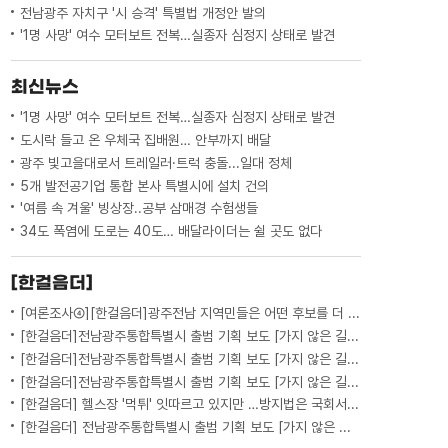
전남광주 자치구 '시 승격' 특별법 개정안 발의
'1명 사망' 여수 모터보트 전복…실종자 심정지 상태로 발견
최신뉴스
'1명 사망' 여수 모터보트 전복…실종자 심정지 상태로 발견
도시락 들고 온 우체국 집배원… 안부까지 배달
광주 빛고을대로서 트레일러·트럭 충돌...일대 정체
5개 발전공기업 통합 본사 특별시에 설치 건의
'여름 속 겨울' 빙상장..공부 삼매경 수험생들
34도 폭염에 도로는 40도… 배달라이더는 쉴 곳도 없다
[한걸음더]
[여론조사④][한걸음더]광주전남 지역민들은 어떤 후보를 더 선호할까.. 변수는?
[한걸음더]전남광주통합특별시 출범 기획 보도 [가지 않은 길] 5편 프랑스 헌법에 새긴 '지방 분권'..전남광주 통합 성공 조건은?
[한걸음더]전남광주통합특별시 출범 기획 보도 [가지 않은 길] 4편 프랑스 지역 통합 10년 성적표
[한걸음더]전남광주통합특별시 출범 기획 보도 [가지 않은 길] 3편 프랑스 통합 10년 지났지만..."우린 여전히 알자스인"
[한걸음더] 헬스장 '먹튀' 잇따르고 있지만 …방지법은 국회서 낮잠
[한걸음더] 전남광주통합특별시 출범 기획 보도 [가지 않은 길] 2편 지방이 주도한 투자..'유럽 상위 5개 지역' 도약 비결은?