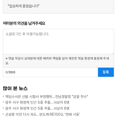
"집요하게 묻겠습니다"
여러분의 의견을 남겨주세요
※ 댓글 작성시 상대방에 대한 배려와 책임을 담아 깨끗한 댓글 환경에 동참해 주세
요.
등록
0/
300
많이 본 뉴스
책임수사관 선발 시험서 부정행위…전남경찰청 "감찰 착수"
광주 서구 화정역 인근 5중 추돌...사상자 6명
광주 서구 화정역 인근 5중 추돌...사상자 6명
군공항 이전 다시 속도…반도체·RE100도 '연쇄 시동'