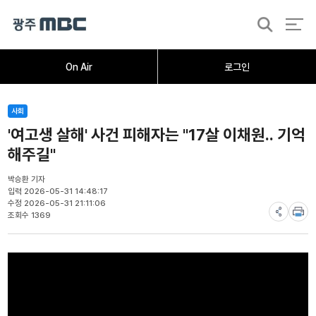
검
색
홈
오늘의뉴스
뉴스데스크
뉴스투데이
[한걸음 더]
취재가시작되자
광주M
On Air
로그인
사회
'여고생 살해' 사건 피해자는 "17살 이채원.. 기억
해주길"
박승환 기자
입력 2026-05-31 14:48:17
수정 2026-05-31 21:11:06
조회수 1369