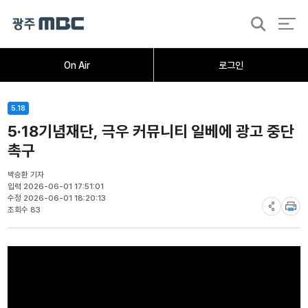
검
색
홈
오늘의뉴스
뉴스데스크
뉴스투데이
[한걸음 더]
취재가시작되자
광주M
On Air
로그인
5.18
5·18기념재단, 극우 커뮤니티 일베에 광고 중단
촉구
박승환 기자
입력 2026-06-01 17:51:01
수정 2026-06-01 18:20:13
조회수 83