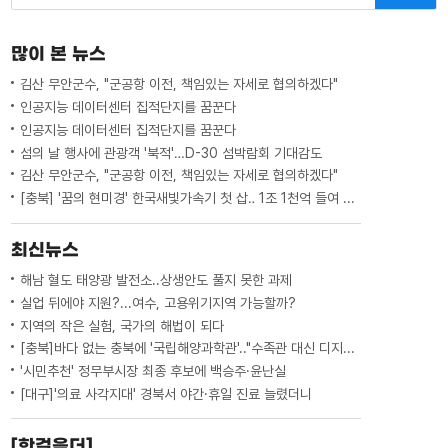
많이 본 뉴스
김산 무안군수, "군공항 이전, 책임있는 자세로 협의하겠다"
인공지능 데이터센터 집적단지를 꿈꾼다
인공지능 데이터센터 집적단지를 꿈꾼다
섬의 날 행사에 관광객 '북적'…D-30 섬박람회 기대감도
김산 무안군수, "군공항 이전, 책임있는 자세로 협의하겠다"
[충북] '꿈의 현미경' 한국새빛가속기 첫 삽‥ 1조 1천억 들여 2029년 완공
최신뉴스
해남 혈도 태양광 발전소..상생안도 풀지 못한 과제
실업 뒤에야 지원?...여수, 고용위기지역 가능할까?
지역의 작은 실험, 국가의 해법이 되다
[충북]바다 없는 충북에 '국립해양과학관'.."수족관 대신 디지털 아쿠아리움"
'시민추천' 정무부시장 최종 후보에 백승주·윤난실
[대구]'의료 사각지대' 경북서 야간·휴일 진료 늘렸더니
[한걸음더]