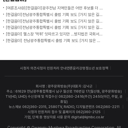
[여론조사④][한걸음더]광주전남 지역민들은 어떤 후보를 더 선호할까.. 변수는?
[한걸음더]전남광주통합특별시 출범 기획 보도 [가지 않은 길] 5편 프랑스 헌법에 새긴 '지방 분권'..전남광주 통합 성공 조건은?
[한걸음더]전남광주통합특별시 출범 기획 보도 [가지 않은 길] 4편 프랑스 지역 통합 10년 성적표
[한걸음더]전남광주통합특별시 출범 기획 보도 [가지 않은 길] 3편 프랑스 통합 10년 지났지만..."우린 여전히 알자스인"
[한걸음더] 헬스장 '먹튀' 잇따르고 있지만 …방지법은 국회서 낮잠
[한걸음더] 전남광주통합특별시 출범 기획 보도 [가지 않은 길] 2편 지방이 주도한 투자..'유럽 상위 5개 지역' 도약 비결은?
시청자 의견
시청자 민원처리 안내
언론윤리강령
청소년 보호정책
회사명 : 광주문화방송(주)
대표자 :김낙곤
주소 : 61629 전남광주통합특별시 남구 월산로 116번길 17(월산동, 광주문화방송)
TV(HD, UHD) 수신장애 및 직접수신 062)360-2416(주간) 2450(야간, 주말, 공
휴일)
뉴스제보 062)360-2315, 2580
TV, RADIO, 디지털콘텐츠 062)360-2211
시청자 민원처리 접수 및 홈페이지 062)360-2125
기업, 단체 등 영상자료 사용 문의 digital@kjmbc.co.kr
Copyright © Gwangju Munhwa Broadcasting Corporation. All