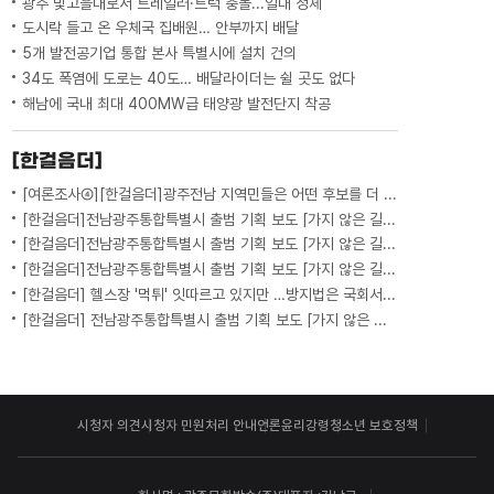
광주 빛고을대로서 트레일러·트럭 충돌...일대 정체
도시락 들고 온 우체국 집배원… 안부까지 배달
5개 발전공기업 통합 본사 특별시에 설치 건의
34도 폭염에 도로는 40도… 배달라이더는 쉴 곳도 없다
해남에 국내 최대 400MW급 태양광 발전단지 착공
[한걸음더]
[여론조사④][한걸음더]광주전남 지역민들은 어떤 후보를 더 선호할까.. 변수는?
[한걸음더]전남광주통합특별시 출범 기획 보도 [가지 않은 길] 5편 프랑스 헌법에 새긴 '지방 분권'..전남광주 통합 성공 조건은?
[한걸음더]전남광주통합특별시 출범 기획 보도 [가지 않은 길] 4편 프랑스 지역 통합 10년 성적표
[한걸음더]전남광주통합특별시 출범 기획 보도 [가지 않은 길] 3편 프랑스 통합 10년 지났지만..."우린 여전히 알자스인"
[한걸음더] 헬스장 '먹튀' 잇따르고 있지만 …방지법은 국회서 낮잠
[한걸음더] 전남광주통합특별시 출범 기획 보도 [가지 않은 길] 2편 지방이 주도한 투자..'유럽 상위 5개 지역' 도약 비결은?
시청자 의견
시청자 민원처리 안내
언론윤리강령
청소년 보호정책