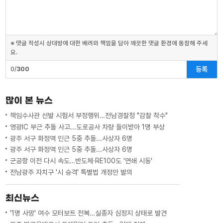
※ 댓글 작성시 상대방에 대한 배려와 책임을 담아 깨끗한 댓글 환경에 동참해 주세
요.
등록
0/
300
많이 본 뉴스
책임수사관 선발 시험서 부정행위…전남경찰청 "감찰 착수"
영광IC 부근 추돌 사고...도로공사 차량 들이받아 1명 부상
광주 서구 화정역 인근 5중 추돌...사상자 6명
광주 서구 화정역 인근 5중 추돌...사상자 6명
군공항 이전 다시 속도…반도체·RE100도 '연쇄 시동'
전남광주 자치구 '시 승격' 특별법 개정안 발의
최신뉴스
'1명 사망' 여수 모터보트 전복…실종자 심정지 상태로 발견