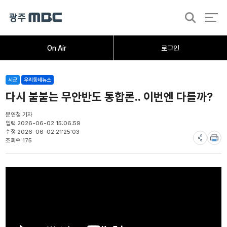
검
색
홈
오늘의뉴스
뉴스데스크
뉴스투데이
[한걸음 더]
취재가시작되자
광주M
On Air
로그인
시군
우리동네뉴스
다시 불붙는 무안반도 통합론.. 이번엔 다를까?
문연철 기자
입력 2026-06-02 15:06:59
수정 2026-06-02 21:25:03
조회수 175