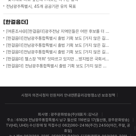
전남광주특별시, 45개 공공기관 유치 목표
[한걸음더]
[여론조사④][한걸음더]광주전남 지역민들은 어떤 후보를 더 선호할까.. 변수는?
[한걸음더]전남광주통합특별시 출범 기획 보도 [가지 않은 길] 5편 프랑스 헌법에 새긴 '지방 분권'..전남광주 통합 성공 조건은?
[한걸음더]전남광주통합특별시 출범 기획 보도 [가지 않은 길] 4편 프랑스 지역 통합 10년 성적표
[한걸음더]전남광주통합특별시 출범 기획 보도 [가지 않은 길] 3편 프랑스 통합 10년 지났지만..."우린 여전히 알자스인"
[한걸음더] 헬스장 '먹튀' 잇따르고 있지만 …방지법은 국회서 낮잠
[한걸음더] 전남광주통합특별시 출범 기획 보도 [가지 않은 길] 2편 지방이 주도한 투자..'유럽 상위 5개 지역' 도약 비결은?
시청자 의견
시청자 민원처리 안내
언론윤리강령
청소년 보호정책
회사명 : 광주문화방송(주)
대표자 :김낙곤
주소 : 61629 전남광주통합특별시 남구 월산로 116번길 17(월산동, 광주문화방송)
TV(HD, UHD) 수신장애 및 직접수신 062)360-2416(주간) 2450(야간, 주말, 공
휴일)