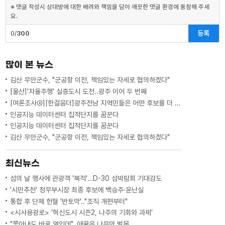
※ 댓글 작성시 상대방에 대한 배려와 책임을 담아 깨끗한 댓글 환경에 동참해 주세
요.
등록
0/
300
많이 본 뉴스
김산 무안군수, "군공항 이전, 책임있는 자세로 협의하겠다"
[울산]'자율주행' 실증도시 도전..광주 이어 두 번째
[여론조사④][한걸음더]광주전남 지역민들은 어떤 후보를 더 선호할까.. 변수는?
인공지능 데이터센터 집적단지를 꿈꾼다
인공지능 데이터센터 집적단지를 꿈꾼다
김산 무안군수, "군공항 이전, 책임있는 자세로 협의하겠다"
최신뉴스
섬의 날 행사에 관광객 '북적'…D-30 섬박람회 기대감도
'시민추천' 정무부시장 최종 후보에 백승주·윤난실
통합 후 단체 헌혈 '반토막'.."조직 개편부터"
<시사용광로> '혁신도시 시즌2, 나주의 기회와 과제'
"쫓아내도 바로 옆인데"..애꿎은 나무만 벌목