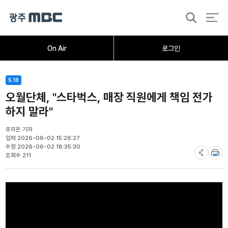
검
색
홈
오늘의뉴스
뉴스데스크
뉴스투데이
[한걸음 더]
취재가시작되자
광주M
On Air
로그인
5.18
오월단체, "스타벅스, 매장 직원에게 책임 전가
하지 말라"
주지은 기자
입력 2026-06-02 15:26:27
수정 2026-06-02 18:35:30
조회수 211