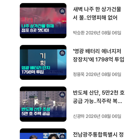
새벽 나주 한 상가건물
서 불..인명피해 없어
박승환 2026년 08월 06일
'영광 배터리 에너지저
장장치'에 1798억 투입
정용욱 2026년 08월 06일
반도체 산단, 5만2천 호
공급 가능..직주락 복합
도시 건설해야
신광하 2026년 08월 06일
전남광주통합특별시 정