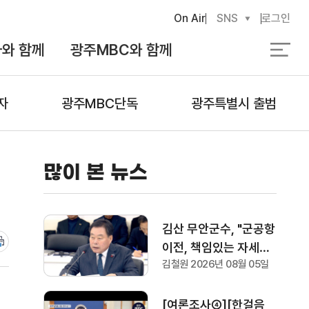
On Air
SNS
로그인
와 함께
광주MBC와 함께
검
색
자
광주MBC단독
광주특별시 출범
많이 본 뉴스
김산 무안군수, "군공항
이전, 책임있는 자세로
김철원 2026년 08월 05일
협의하겠다"
[여론조사④][한걸음