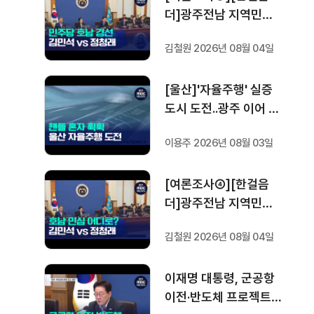
더]광주전남 지역민들
은 어떤 후보를 더 선호
김철원 2026년 08월 04일
할까.. 변수는?
[울산]'자율주행' 실증
도시 도전..광주 이어 두
번째
이용주 2026년 08월 03일
[여론조사④][한걸음
더]광주전남 지역민들
은 어떤 후보를 더 선호
김철원 2026년 08월 04일
할까.. 변수는?
이재명 대통령, 군공항
이전·반도체 프로젝트