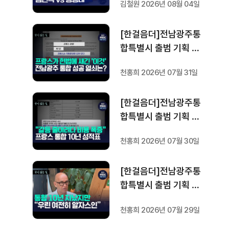
김철원 2026년 08월 04일
할까.. 변수는?
[한걸음더]전남광주통
합특별시 출범 기획 보
도 [가지 않은 길] 5편
천홍희 2026년 07월 31일
프랑스 헌법에 새긴 '지
방 분권'..전남광주 통합
[한걸음더]전남광주통
성공 조건은?
합특별시 출범 기획 보
도 [가지 않은 길] 4편
천홍희 2026년 07월 30일
프랑스 지역 통합 10년
성적표
[한걸음더]전남광주통
합특별시 출범 기획 보
도 [가지 않은 길] 3편
천홍희 2026년 07월 29일
프랑스 통합 10년 지났
지만..."우린 여전히 알