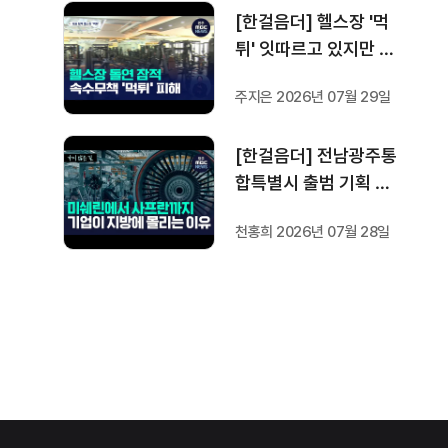
[한걸음더] 헬스장 '먹
자스인"
튀' 잇따르고 있지만 …
방지법은 국회서 낮잠
주지은 2026년 07월 29일
[한걸음더] 전남광주통
합특별시 출범 기획 보
도 [가지 않은 길] 2편
천홍희 2026년 07월 28일
지방이 주도한 투자..'유
럽 상위 5개 지역' 도약
비결은?