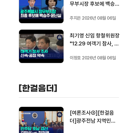
무부시장 후보에 백승주
·윤난실 최종 지명
주지은 2026년 08월 06일
최기영 신임 항철위원장
"12.29 여객기 참사, 신
속·공정 조사"
이정호 2026년 08월 06일
[한걸음더]
[여론조사④][한걸음
더]광주전남 지역민들
은 어떤 후보를 더 선호