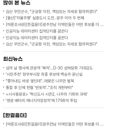
많이 본 뉴스
김산 무안군수, "군공항 이전, 책임있는 자세로 협의하겠다"
[울산]'자율주행' 실증도시 도전..광주 이어 두 번째
[여론조사④][한걸음더]광주전남 지역민들은 어떤 후보를 더 선호할까.. 변수는?
인공지능 데이터센터 집적단지를 꿈꾼다
인공지능 데이터센터 집적단지를 꿈꾼다
김산 무안군수, "군공항 이전, 책임있는 자세로 협의하겠다"
최신뉴스
섬의 날 행사에 관광객 '북적'…D-30 섬박람회 기대감도
'시민추천' 정무부시장 최종 후보에 백승주·윤난실
"쫓아내도 바로 옆인데"..애꿎은 나무만 벌목
통합 후 단체 헌혈 '반토막'.."조직 개편부터"
<시사용광로> '혁신도시 시즌2, 나주의 기회와 과제'
'영광 배터리 에너지저장장치'에 1798억 투입
[한걸음더]
[여론조사④][한걸음더]광주전남 지역민들은 어떤 후보를 더 선호할까.. 변수는?