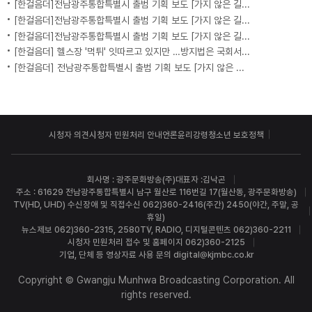
[한걸음더]전남광주통합특별시 출범 기획 보도 [가지 않은 길] 5편 프랑스 헌법에 새긴 '지방 분권'..전남광주 통합 성공 조건은?
[한걸음더]전남광주통합특별시 출범 기획 보도 [가지 않은 길] 4편 프랑스 지역 통합 10년 성적표
[한걸음더]전남광주통합특별시 출범 기획 보도 [가지 않은 길] 3편 프랑스 통합 10년 지났지만..."우린 여전히 알자스인"
[한걸음더] 헬스장 '먹튀' 잇따르고 있지만 …방지법은 국회서 낮잠
[한걸음더] 전남광주통합특별시 출범 기획 보도 [가지 않은 길] 2편 지방이 주도한 투자..'유럽 상위 5개 지역' 도약 비결은?
시청자 의견
시청자 민원처리 안내
언론윤리강령
청소년 보호정책
회사명 : 광주문화방송(주)
대표자 :김낙곤
주소 : 61629 전남광주통합특별시 남구 월산로 116번길 17(월산동, 광주문화방송)
TV(HD, UHD) 수신장애 및 직접수신 062)360-2416(주간) 2450(야간, 주말, 공
휴일)
뉴스제보 062)360-2315, 2580
TV, RADIO, 디지털콘텐츠 062)360-2211
시청자 민원처리 접수 및 홈페이지 062)360-2125
기업, 단체 등 영상자료 사용 문의 digital@kjmbc.co.kr
Copyright © Gwangju Munhwa Broadcasting Corporation. All
rights reserved.