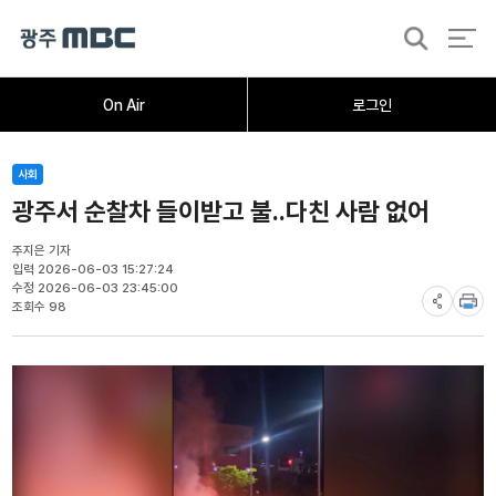
검
색
홈
오늘의뉴스
뉴스데스크
뉴스투데이
[한걸음 더]
취재가시작되자
광주M
On Air
로그인
사회
광주서 순찰차 들이받고 불..다친 사람 없어
주지은 기자
입력 2026-06-03 15:27:24
수정 2026-06-03 23:45:00
조회수 98