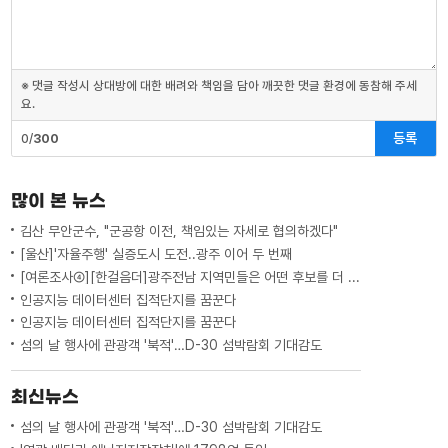
※ 댓글 작성시 상대방에 대한 배려와 책임을 담아 깨끗한 댓글 환경에 동참해 주세
요.
등록
0/
300
많이 본 뉴스
김산 무안군수, "군공항 이전, 책임있는 자세로 협의하겠다"
[울산]'자율주행' 실증도시 도전..광주 이어 두 번째
[여론조사④][한걸음더]광주전남 지역민들은 어떤 후보를 더 선호할까.. 변수는?
인공지능 데이터센터 집적단지를 꿈꾼다
인공지능 데이터센터 집적단지를 꿈꾼다
섬의 날 행사에 관광객 '북적'…D-30 섬박람회 기대감도
최신뉴스
섬의 날 행사에 관광객 '북적'…D-30 섬박람회 기대감도