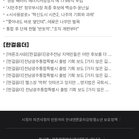
'영광 배터리 에너지저장장치'에 1798억 투입
'시민추천' 정무부시장 최종 후보에 백승주·윤난실
<시사용광로> '혁신도시 시즌2, 나주의 기회와 과제'
"쫓아내도 바로 옆인데"..애꿎은 나무만 벌목
통합 후 단체 헌혈 '반토막'.."조직 개편부터"
[한걸음더]
[여론조사④][한걸음더]광주전남 지역민들은 어떤 후보를 더 선호할까.. 변수는?
[한걸음더]전남광주통합특별시 출범 기획 보도 [가지 않은 길] 5편 프랑스 헌법에 새긴 '지방 분권'..전남광주 통합 성공 조건은?
[한걸음더]전남광주통합특별시 출범 기획 보도 [가지 않은 길] 4편 프랑스 지역 통합 10년 성적표
[한걸음더]전남광주통합특별시 출범 기획 보도 [가지 않은 길] 3편 프랑스 통합 10년 지났지만..."우린 여전히 알자스인"
[한걸음더] 헬스장 '먹튀' 잇따르고 있지만 …방지법은 국회서 낮잠
[한걸음더] 전남광주통합특별시 출범 기획 보도 [가지 않은 길] 2편 지방이 주도한 투자..'유럽 상위 5개 지역' 도약 비결은?
시청자 의견
시청자 민원처리 안내
언론윤리강령
청소년 보호정책