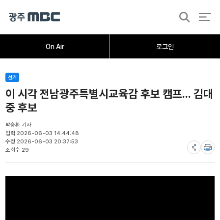
검
색
홈
오늘의뉴스
뉴스데스크
뉴스투데이
[한걸음 더]
취재가시작되자
광주M
On Air
로그인
선거
이 시각 전남광주특별시교육감 후보 캠프... 김대
중 후보
박승환 기자
입력 2026-06-03 14:44:48
수정 2026-06-03 20:37:53
조회수 29