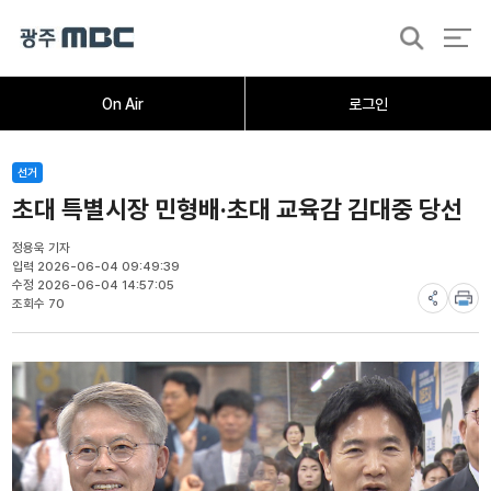
검
색
홈
오늘의뉴스
뉴스데스크
뉴스투데이
[한걸음 더]
취재가시작되자
광주M
On Air
로그인
선거
초대 특별시장 민형배·초대 교육감 김대중 당선
정용욱 기자
입력 2026-06-04 09:49:39
수정 2026-06-04 14:57:05
조회수 70