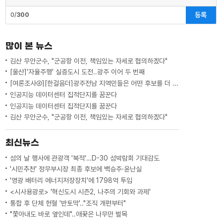
등록
0/
300
많이 본 뉴스
김산 무안군수, "군공항 이전, 책임있는 자세로 협의하겠다"
[울산]'자율주행' 실증도시 도전..광주 이어 두 번째
[여론조사④][한걸음더]광주전남 지역민들은 어떤 후보를 더 선호할까.. 변수는?
인공지능 데이터센터 집적단지를 꿈꾼다
인공지능 데이터센터 집적단지를 꿈꾼다
김산 무안군수, "군공항 이전, 책임있는 자세로 협의하겠다"
최신뉴스
섬의 날 행사에 관광객 '북적'…D-30 섬박람회 기대감도
'시민추천' 정무부시장 최종 후보에 백승주·윤난실
'영광 배터리 에너지저장장치'에 1798억 투입
<시사용광로> '혁신도시 시즌2, 나주의 기회와 과제'
통합 후 단체 헌혈 '반토막'.."조직 개편부터"
"쫓아내도 바로 옆인데"..애꿎은 나무만 벌목