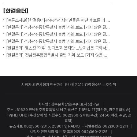
[한걸음더]
[여론조사④][한걸음더]광주전남 지역민들은 어떤 후보를 더 선호할까.. 변수는?
[한걸음더]전남광주통합특별시 출범 기획 보도 [가지 않은 길] 5편 프랑스 헌법에 새긴 '지방 분권'..전남광주 통합 성공 조건은?
[한걸음더]전남광주통합특별시 출범 기획 보도 [가지 않은 길] 4편 프랑스 지역 통합 10년 성적표
[한걸음더]전남광주통합특별시 출범 기획 보도 [가지 않은 길] 3편 프랑스 통합 10년 지났지만..."우린 여전히 알자스인"
[한걸음더] 헬스장 '먹튀' 잇따르고 있지만 …방지법은 국회서 낮잠
[한걸음더] 전남광주통합특별시 출범 기획 보도 [가지 않은 길] 2편 지방이 주도한 투자..'유럽 상위 5개 지역' 도약 비결은?
시청자 의견
시청자 민원처리 안내
언론윤리강령
청소년 보호정책
회사명 : 광주문화방송(주)
대표자 :김낙곤
주소 : 61629 전남광주통합특별시 남구 월산로 116번길 17(월산동, 광주문화방송)
TV(HD, UHD) 수신장애 및 직접수신 062)360-2416(주간) 2450(야간, 주말, 공
휴일)
뉴스제보 062)360-2315, 2580
TV, RADIO, 디지털콘텐츠 062)360-2211
시청자 민원처리 접수 및 홈페이지 062)360-2125