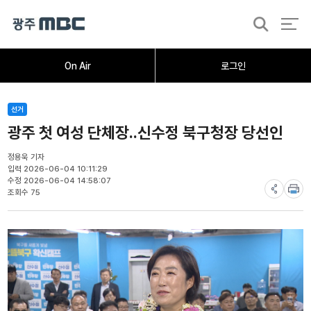
검
색
홈
오늘의뉴스
뉴스데스크
뉴스투데이
[한걸음 더]
취재가시작되자
광주M
On Air
로그인
선거
광주 첫 여성 단체장..신수정 북구청장 당선인
정용욱 기자
입력 2026-06-04 10:11:29
수정 2026-06-04 14:58:07
조회수 75