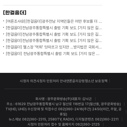
[한걸음더]
[여론조사④][한걸음더]광주전남 지역민들은 어떤 후보를 더 선호할까.. 변수는?
[한걸음더]전남광주통합특별시 출범 기획 보도 [가지 않은 길] 5편 프랑스 헌법에 새긴 '지방 분권'..전남광주 통합 성공 조건은?
[한걸음더]전남광주통합특별시 출범 기획 보도 [가지 않은 길] 4편 프랑스 지역 통합 10년 성적표
[한걸음더]전남광주통합특별시 출범 기획 보도 [가지 않은 길] 3편 프랑스 통합 10년 지났지만..."우린 여전히 알자스인"
[한걸음더] 헬스장 '먹튀' 잇따르고 있지만 …방지법은 국회서 낮잠
[한걸음더] 전남광주통합특별시 출범 기획 보도 [가지 않은 길] 2편 지방이 주도한 투자..'유럽 상위 5개 지역' 도약 비결은?
시청자 의견
시청자 민원처리 안내
언론윤리강령
청소년 보호정책
회사명 : 광주문화방송(주)
대표자 :김낙곤
주소 : 61629 전남광주통합특별시 남구 월산로 116번길 17(월산동, 광주문화방송)
TV(HD, UHD) 수신장애 및 직접수신 062)360-2416(주간) 2450(야간, 주말, 공
휴일)
뉴스제보 062)360-2315, 2580
TV, RADIO, 디지털콘텐츠 062)360-2211
시청자 민원처리 접수 및 홈페이지 062)360-2125