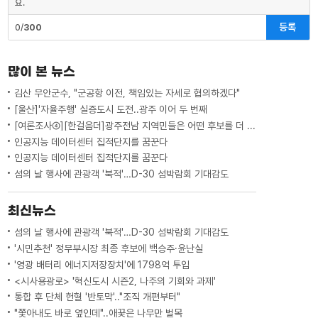
요.
등록
0/
300
많이 본 뉴스
김산 무안군수, "군공항 이전, 책임있는 자세로 협의하겠다"
[울산]'자율주행' 실증도시 도전..광주 이어 두 번째
[여론조사④][한걸음더]광주전남 지역민들은 어떤 후보를 더 선호할까.. 변수는?
인공지능 데이터센터 집적단지를 꿈꾼다
인공지능 데이터센터 집적단지를 꿈꾼다
섬의 날 행사에 관광객 '북적'…D-30 섬박람회 기대감도
최신뉴스
섬의 날 행사에 관광객 '북적'…D-30 섬박람회 기대감도
'시민추천' 정무부시장 최종 후보에 백승주·윤난실
'영광 배터리 에너지저장장치'에 1798억 투입
<시사용광로> '혁신도시 시즌2, 나주의 기회와 과제'
통합 후 단체 헌혈 '반토막'.."조직 개편부터"
"쫓아내도 바로 옆인데"..애꿎은 나무만 벌목